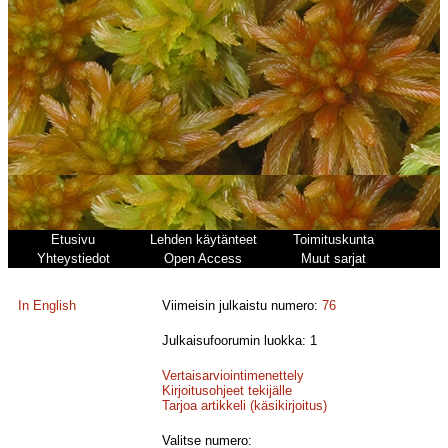
Etusivu
Lehden käytänteet
Toimituskunta
Yhteystiedot
Open Access
Muut sarjat
In English
Viimeisin julkaistu numero:
76
Julkaisufoorumin luokka: 1
Vertaisarviointimenettely
Kirjoitusohjeet tekijälle
Tarjoa artikkeli (käsikirjoitus)
Valitse numero: