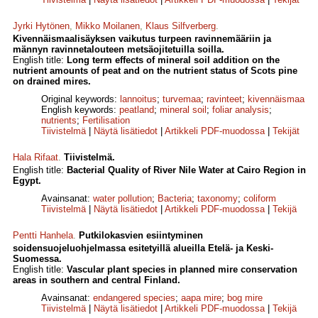
Jyrki Hytönen
,
Mikko Moilanen
,
Klaus Silfverberg
.
Kivennäismaalisäyksen vaikutus turpeen ravinnemääriin ja
männyn ravinnetalouteen metsäojitetuilla soilla.
English title:
Long term effects of mineral soil addition on the
nutrient amounts of peat and on the nutrient status of Scots pine
on drained mires.
Original keywords:
lannoitus
;
turvemaa
;
ravinteet
;
kivennäismaa
English keywords:
peatland
;
mineral soil
;
foliar analysis
;
nutrients
;
Fertilisation
Tiivistelmä
|
Näytä lisätiedot
|
Artikkeli PDF-muodossa
|
Tekijät
Hala Rifaat
.
Tiivistelmä.
English title:
Bacterial Quality of River Nile Water at Cairo Region in
Egypt.
Avainsanat:
water pollution
;
Bacteria
;
taxonomy
;
coliform
Tiivistelmä
|
Näytä lisätiedot
|
Artikkeli PDF-muodossa
|
Tekijä
Pentti Hanhela
.
Putkilokasvien esiintyminen
soidensuojeluohjelmassa esitetyillä alueilla Etelä- ja Keski-
Suomessa.
English title:
Vascular plant species in planned mire conservation
areas in southern and central Finland.
Avainsanat:
endangered species
;
aapa mire
;
bog mire
Tiivistelmä
|
Näytä lisätiedot
|
Artikkeli PDF-muodossa
|
Tekijä