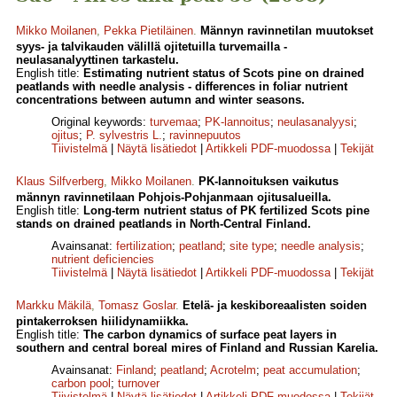
Mikko Moilanen
,
Pekka Pietiläinen
.
Männyn ravinnetilan muutokset
syys- ja talvikauden välillä ojitetuilla turvemailla -
neulasanalyyttinen tarkastelu.
English title:
Estimating nutrient status of Scots pine on drained
peatlands with needle analysis - differences in foliar nutrient
concentrations between autumn and winter seasons.
Original keywords:
turvemaa
;
PK-lannoitus
;
neulasanalyysi
;
ojitus
;
P. sylvestris L.
;
ravinnepuutos
Tiivistelmä
|
Näytä lisätiedot
|
Artikkeli PDF-muodossa
|
Tekijät
Klaus Silfverberg
,
Mikko Moilanen
.
PK-lannoituksen vaikutus
männyn ravinnetilaan Pohjois-Pohjanmaan ojitusalueilla.
English title:
Long-term nutrient status of PK fertilized Scots pine
stands on drained peatlands in North-Central Finland.
Avainsanat:
fertilization
;
peatland
;
site type
;
needle analysis
;
nutrient deficiencies
Tiivistelmä
|
Näytä lisätiedot
|
Artikkeli PDF-muodossa
|
Tekijät
Markku Mäkilä
,
Tomasz Goslar
.
Etelä- ja keskiboreaalisten soiden
pintakerroksen hiilidynamiikka.
English title:
The carbon dynamics of surface peat layers in
southern and central boreal mires of Finland and Russian Karelia.
Avainsanat:
Finland
;
peatland
;
Acrotelm
;
peat accumulation
;
carbon pool
;
turnover
Tiivistelmä
|
Näytä lisätiedot
|
Artikkeli PDF-muodossa
|
Tekijät