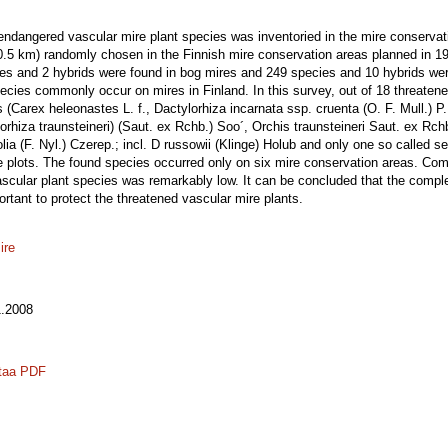
endangered vascular mire plant species was inventoried in the mire conservat
.5 km) randomly chosen in the Finnish mire conservation areas planned in 198
ies and 2 hybrids were found in bog mires and 249 species and 10 hybrids wer
pecies commonly occur on mires in Finland. In this survey, out of 18 threaten
s (Carex heleonastes L. f., Dactylorhiza incarnata ssp. cruenta (O. F. Mull.) P.
orhiza traunsteineri) (Saut. ex Rchb.) Soo´, Orchis traunsteineri Saut. ex Rchb
olia (F. Nyl.) Czerep.; incl. D russowii (Klinge) Holub and only one so called 
e plots. The found species occurred only on six mire conservation areas. Comp
vascular plant species was remarkably low. It can be concluded that the comp
rtant to protect the threatened vascular mire plants.
ire
.2008
taa PDF