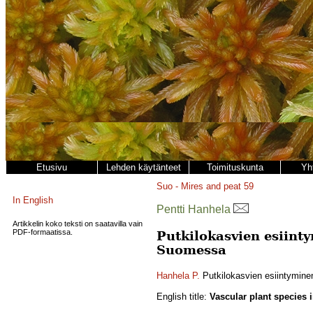
Etusivu
Lehden käytänteet
Toimituskunta
Yh
Suo - Mires and peat
59
In English
Pentti Hanhela
Artikkelin koko teksti on saatavilla vain
PDF-formaatissa.
Putkilokasvien esiinty
Suomessa
Hanhela P.
Putkilokasvien esiintyminen
English title:
Vascular plant species 