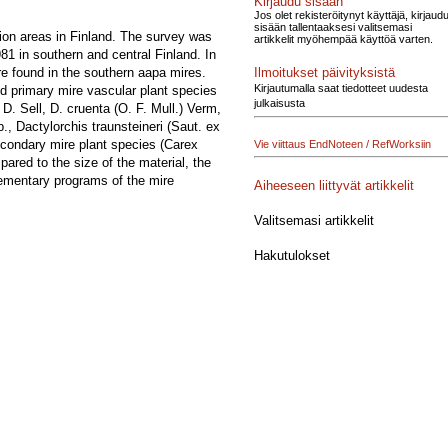
Kirjaudu sisään
Jos olet rekisteröitynyt käyttäjä, kirjaud
sisään tallentaaksesi valitsemasi
ion areas in Finland. The survey was
artikkelit myöhempää käyttöä varten.
1 in southern and central Finland. In
Ilmoitukset päivityksistä
e found in the southern aapa mires.
Kirjautumalla saat tiedotteet uudesta
ed primary mire vascular plant species
julkaisusta
 D. Sell, D. cruenta (O. F. Mull.) Verm,
., Dactylorchis traunsteineri (Saut. ex
secondary mire plant species (Carex
Vie viittaus EndNoteen / RefWorksiin
ared to the size of the material, the
lementary programs of the mire
Aiheeseen liittyvät artikkelit
Valitsemasi artikkelit
Hakutulokset