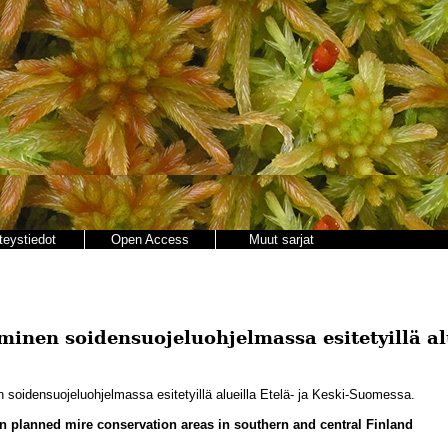
teystiedot
Open Access
Muut sarjat
minen soidensuojeluohjelmassa esitetyillä alu
 soidensuojeluohjelmassa esitetyillä alueilla Etelä- ja Keski-Suomessa.
in planned mire conservation areas in southern and central Finland