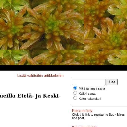
Lisää valittuihin artikkeleihin
Mikä tahansa sana
Kaikki sanat
eilla Etelä- ja Keski-
Koko hakuteksti
Rekisteröidy
Click this link to register to Suo - Mires
and peat.