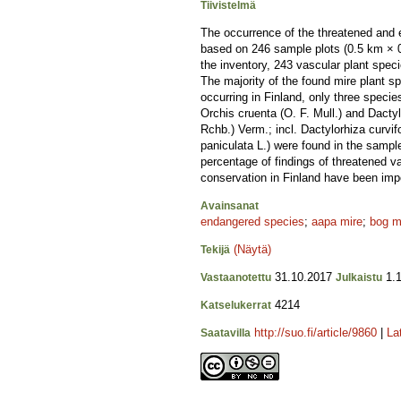
Tiivistelmä
The occurrence of the threatened and 
based on 246 sample plots (0.5 km × 0
the inventory, 243 vascular plant spec
The majority of the found mire plant s
occurring in Finland, only three specie
Orchis cruenta (O. F. Mull.) and Dactyl
Rchb.) Verm.; incl. Dactylorhiza curvif
paniculata L.) were found in the sampl
percentage of findings of threatened 
conservation in Finland have been impo
Avainsanat
endangered species
;
aapa mire
;
bog m
(Näytä)
Tekijä
31.10.2017
1.1
Vastaanotettu
Julkaistu
4214
Katselukerrat
http://suo.fi/article/9860
|
La
Saatavilla