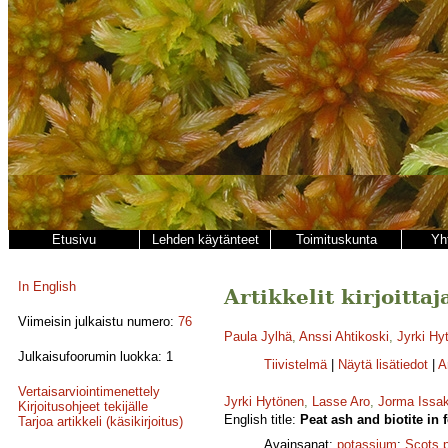
Etusivu
Lehden käytänteet
Toimituskunta
Yh
In English
Artikkelit kirjoitta
Viimeisin julkaistu numero:
76
Paula Jylhä
,
Anssi Ahtikoski
,
Jyrki Hy
Julkaisufoorumin luokka: 1
Tiivistelmä
|
Näytä lisätiedot
|
A
Vertaisarviointimenettely
Jyrki Hytönen
,
Lasse Aro
,
Jorma Issa
Kirjoitusohjeet tekijälle
English title:
Peat ash and biotite in 
Tarjoa artikkeli (käsikirjoitus)
Avainsanat:
potassium
;
Scots 