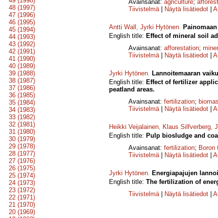
49 (1998)
Avainsanat:
agriculture
;
affores
48 (1997)
Tiivistelmä
|
Näytä lisätiedot
|
A
47 (1996)
46 (1995)
Antti Wall
,
Jyrki Hytönen
.
Painomaan v
45 (1994)
English title:
Effect of mineral soil a
44 (1993)
43 (1992)
Avainsanat:
afforestation
;
miner
42 (1991)
Tiivistelmä
|
Näytä lisätiedot
|
A
41 (1990)
40 (1989)
39 (1988)
Jyrki Hytönen
.
Lannoitemaaran vaikut
38 (1987)
English title:
Effect of fertilizer app
37 (1986)
peatland areas.
36 (1985)
Avainsanat:
fertilization
;
biomas
35 (1984)
Tiivistelmä
|
Näytä lisätiedot
|
A
34 (1983)
33 (1982)
32 (1981)
Heikki Veijalainen
,
Klaus Silfverberg
,
J
31 (1980)
English title:
Pulp biosludge and coal
30 (1979)
29 (1978)
Avainsanat:
fertilization
;
Boron t
28 (1977)
Tiivistelmä
|
Näytä lisätiedot
|
A
27 (1976)
26 (1975)
Jyrki Hytönen
.
Energiapajujen lannoit
25 (1974)
English title:
The fertilization of ene
24 (1973)
23 (1972)
Tiivistelmä
|
Näytä lisätiedot
|
A
22 (1971)
21 (1970)
20 (1969)