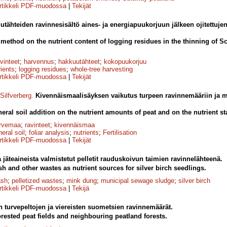
rtikkeli PDF-muodossa
|
Tekijät
utähteiden ravinnesisältö aines- ja energiapuukorjuun jälkeen ojitettuj
g method on the nutrient content of logging residues in the thinning of S
avinteet
;
harvennus
;
hakkuutähteet
;
kokopuukorjuu
rients
;
logging residues
;
whole-tree harvesting
rtikkeli PDF-muodossa
|
Tekijät
Silfverberg
.
Kivennäismaalisäyksen vaikutus turpeen ravinnemääriin ja 
eral soil addition on the nutrient amounts of peat and on the nutrient s
urvemaa
;
ravinteet
;
kivennäismaa
eral soil
;
foliar analysis
;
nutrients
;
Fertilisation
rtikkeli PDF-muodossa
|
Tekijät
 jäteaineista valmistetut pelletit rauduskoivun taimien ravinnelähteenä.
h and other wastes as nutrient sources for silver birch seedlings.
ash
;
pelletized wastes
;
mink dung
;
municipal sewage sludge
;
silver birch
rtikkeli PDF-muodossa
|
Tekijä
en turvepeltojen ja viereisten suometsien ravinnemäärät.
orested peat fields and neighbouring peatland forests.