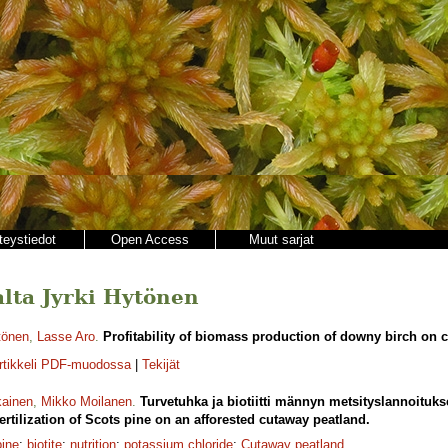
teystiedot
Open Access
Muut sarjat
jalta Jyrki Hytönen
tönen
,
Lasse Aro
.
Profitability of biomass production of downy birch on 
rtikkeli PDF-muodossa
|
Tekijät
kainen
,
Mikko Moilanen
.
Turvetuhka ja biotiitti männyn metsityslannoituk
fertilization of Scots pine on an afforested cutaway peatland.
pine
;
biotite
;
nutrition
;
potassium chloride
;
Cutaway peatland