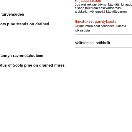
Kirjaudu sisään
Jos olet rekisteröitynyt käyttäjä, kirjaud
sisään tallentaaksesi valitsemasi
artikkelit myöhempää käyttöä varten.
en turvemaiden
Ilmoitukset päivityksistä
cots pine stands on drained
Kirjautumalla saat tiedotteet uudesta
julkaisusta
Valitsemasi artikkelit
männyn ravinnetalouteen
tatus of Scots pine on drained mires.