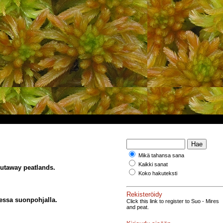
Mikä tahansa sana
Kaikki sanat
cutaway peatlands.
Koko hakuteksti
Rekisteröidy
sessa suonpohjalla.
Click this link to register to Suo - Mires
and peat.