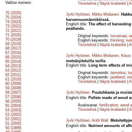
Valitse numero:
Tiivistelmä
|
Näytä lisätiedot
|
A
76 (2025)
Jyrki Hytönen
,
Mikko Moilanen
.
Hakku
75 (2024)
harvennusmänniköissä.
74 (2023)
English title:
The effect of harvestin
73 (2022)
peatlands.
72 (2021)
71 (2020)
Original keywords:
turvemaa
;
r
70 (2019)
English keywords:
thinning
;
nut
69 (2018)
Tiivistelmä
|
Näytä lisätiedot
|
A
68 (2017)
67 (2016)
Jyrki Hytönen
,
Mikko Moilanen
,
Klaus 
66 (2015)
metsäojitetuilla soilla.
65 (2014)
English title:
Long term effects of min
64 (2013)
63 (2012)
Original keywords:
lannoitus
;
t
62 (2011)
English keywords:
peatland
;
min
61 (2010)
Tiivistelmä
|
Näytä lisätiedot
|
A
60 (2009)
59 (2008)
58 (2007)
Jyrki Hytönen
.
Puutuhkasta ja muista
57 (2006)
English title:
Pellets made of wood as
56 (2005)
Avainsanat:
fertilization
;
wood 
55 (2004)
Tiivistelmä
|
Näytä lisätiedot
|
A
54 (2003)
53 (2002)
52 (2001)
Jyrki Hytönen
,
Antti Wall
.
Metsitettyj
51 (2000)
English title:
Nutrient amounts of aff
50 (1999)