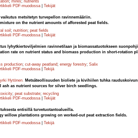
tation
;
mires
;
nutrients
rtikkeli PDF-muodossa
|
Tekijät
aikutus metsitetyn turvepellon ravinnemääriin.
dmixture on the nutrient amounts of afforested peat fields.
al soil
;
nutrition
;
peat fields
rtikkeli PDF-muodossa
|
Tekijät
us lyhytkiertoviljelmien ravinnetilaan ja biomassatuotokseen suonpohjil
lication rate on nutrient status and biomass production in short-rotation p
s production
;
cut-away peatland
;
energy forestry
;
Salix
rtikkeli PDF-muodossa
|
Tekijä
yrki Hytönen
.
Metsäteollisuuden bioliete ja kivihiilen tuhka rauduskoivun
 ash as nutrient sources for silver birch seedlings.
oxicity
;
peat substrate
;
recycling
rtikkeli PDF-muodossa
|
Tekijät
uksesta entisillä turvetuotantoalueilla.
rgy willow plantations growing on worked-out peat extraction fields.
rtikkeli PDF-muodossa
|
Tekijä