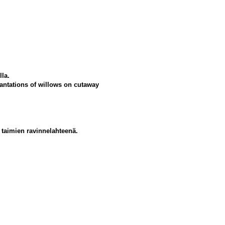
la.
lantations of willows on cut­away
 taimien ravinnelahteenä.