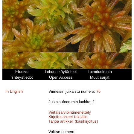
Etusivu
Lehden käytänteet
Toimituskunta
Yhteystiedot
Open Access
Muut sarjat
In English
Viimeisin julkaistu numero:
76
Julkaisufoorumin luokka: 1
Vertaisarviointimenettely
Kirjoitusohjeet tekijälle
Tarjoa artikkeli (käsikirjoitus)
Valitse numero: