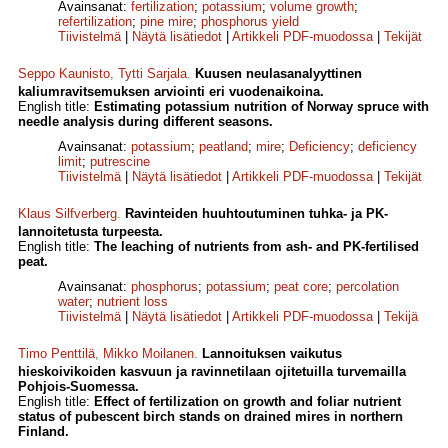
Avainsanat:
fertilization
;
potassium
;
volume growth
;
refertilization
;
pine mire
;
phosphorus yield
Tiivistelmä
|
Näytä lisätiedot
|
Artikkeli PDF-muodossa
|
Tekijät
Seppo Kaunisto
,
Tytti Sarjala
.
Kuusen neulasanalyyttinen
kaliumravitsemuksen arviointi eri vuodenaikoina.
English title:
Estimating potassium nutrition of Norway spruce with
needle analysis during different seasons.
Avainsanat:
potassium
;
peatland
;
mire
;
Deficiency
;
deficiency
limit
;
putrescine
Tiivistelmä
|
Näytä lisätiedot
|
Artikkeli PDF-muodossa
|
Tekijät
Klaus Silfverberg
.
Ravinteiden huuhtoutuminen tuhka- ja PK-
lannoitetusta turpeesta.
English title:
The leaching of nutrients from ash- and PK-fertilised
peat.
Avainsanat:
phosphorus
;
potassium
;
peat core
;
percolation
water
;
nutrient loss
Tiivistelmä
|
Näytä lisätiedot
|
Artikkeli PDF-muodossa
|
Tekijä
Timo Penttilä
,
Mikko Moilanen
.
Lannoituksen vaikutus
hieskoivikoiden kasvuun ja ravinnetilaan ojitetuilla turvemailla
Pohjois-Suomessa.
English title:
Effect of fertilization on growth and foliar nutrient
status of pubescent birch stands on drained mires in northern
Finland.