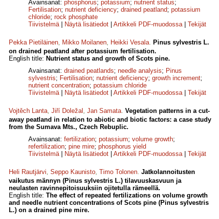
Avainsanat:
phosphorus
;
potassium
;
nutrient status
;
Fertilisation
;
nutrient deficiency
;
drained peatland
;
potassium
chloride
;
rock phosphate
Tiivistelmä
|
Näytä lisätiedot
|
Artikkeli PDF-muodossa
|
Tekijät
Pekka Pietiläinen
,
Mikko Moilanen
,
Heikki Vesala
.
Pinus sylvestris L.
on drained peatland after potassium fertilisation.
English title:
Nutrient status and growth of Scots pine.
Avainsanat:
drained peatlands
;
needle analysis
;
Pinus
sylvestris
;
Fertilisation
;
nutrient deficiency
;
growth increment
;
nutrient concentration
;
potassium chloride
Tiivistelmä
|
Näytä lisätiedot
|
Artikkeli PDF-muodossa
|
Tekijät
Vojtěch Lanta
,
Jiří Doležal
,
Jan Samata
.
Vegetation patterns in a cut-
away peatland in relation to abiotic and biotic factors: a case study
from the Sumava Mts., Czech Rebuplic.
Avainsanat:
fertilization
;
potassium
;
volume growth
;
refertilization
;
pine mire
;
phosphorus yield
Tiivistelmä
|
Näytä lisätiedot
|
Artikkeli PDF-muodossa
|
Tekijät
Heli Rautjärvi
,
Seppo Kaunisto
,
Timo Tolonen
.
Jatkolannoitusten
vaikutus männyn (Pinus sylvestris L.) tilavuuskasvuun ja
neulasten ravinnepitoisuuksiin ojitetulla rämeellä.
English title:
The effect of repeated fertilizations on volume growth
and needle nutrient concentrations of Scots pine (Pinus sylvestris
L.) on a drained pine mire.