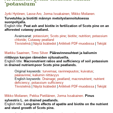
'potassium'
Jyrki Hytönen
,
Lasse Aro
,
Jorma Issakainen
,
Mikko Moilanen
.
Turvetuhka ja biotiitti männyn metsityslannoituksessa
suonpohjalla.
English title:
Peat ash and biotite in fertilization of Scots pine on an
afforested cutaway peatland.
Avainsanat:
potassium
;
Scots pine
;
biotite
;
nutrition
;
potassium
chloride
;
Cutaway peatland
Tiivistelmä
|
Näytä lisätiedot
|
Artikkeli PDF-muodossa
|
Tekijät
Markku Saarinen
,
Timo Silver
.
Pääravinnesuhteet ja kaliumin
riittävyys karujen rämeiden ojitusalueilla.
English title:
Macronutrient ratios and sufficiency of soil potassium
in drained nutrient-poor Scots pine peatlands.
Original keywords:
turvemaa
;
ravinnepuutos
;
kuivatus
;
pääravinne
;
kaliumin riittävyys
English keywords:
Drainage
;
peatland
;
macronutrient
;
nutrient
deficiency
;
potassium sufficiency
Tiivistelmä
|
Näytä lisätiedot
|
Artikkeli PDF-muodossa
|
Tekijät
Mikko Moilanen
,
Pekka Pietiläinen
,
Jorma Issakainen
.
Pinus
sylvestris L. on drained peatlands.
English title:
Long-term effects of apatite and biotite on the nutrient
and stand growth of Scots pine.