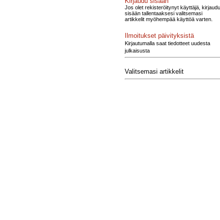
Kirjaudu sisään
Jos olet rekisteröitynyt käyttäjä, kirjaud
sisään tallentaaksesi valitsemasi
artikkelit myöhempää käyttöä varten.
Ilmoitukset päivityksistä
Kirjautumalla saat tiedotteet uudesta
julkaisusta
Valitsemasi artikkelit