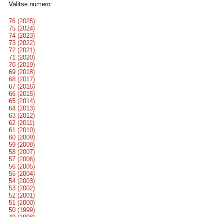
Valitse numero:
76 (2025)
75 (2024)
74 (2023)
73 (2022)
72 (2021)
71 (2020)
70 (2019)
69 (2018)
68 (2017)
67 (2016)
66 (2015)
65 (2014)
64 (2013)
63 (2012)
62 (2011)
61 (2010)
60 (2009)
59 (2008)
58 (2007)
57 (2006)
56 (2005)
55 (2004)
54 (2003)
53 (2002)
52 (2001)
51 (2000)
50 (1999)