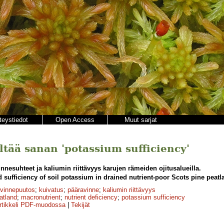
teystiedot
Open Access
Muut sarjat
ältää sanan 'potassium sufficiency'
nnesuhteet ja kaliumin riittävyys karujen rämeiden ojitusalueilla.
d sufficiency of soil potassium in drained nutrient-poor Scots pine peatl
avinnepuutos
;
kuivatus
;
pääravinne
;
kaliumin riittävyys
atland
;
macronutrient
;
nutrient deficiency
;
potassium sufficiency
rtikkeli PDF-muodossa
|
Tekijät