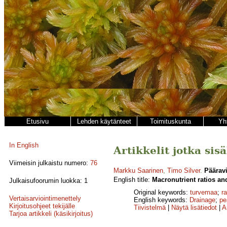
Etusivu
Lehden käytänteet
Toimituskunta
Yh
In English
Artikkelit jotka sis
Viimeisin julkaistu numero:
76
Markku Saarinen
,
Timo Silver
.
Pääravi
English title:
Macronutrient ratios an
Julkaisufoorumin luokka: 1
Original keywords:
turvemaa
;
r
Vertaisarviointimenettely
English keywords:
Drainage
;
pe
Kirjoitusohjeet tekijälle
Tiivistelmä
|
Näytä lisätiedot
|
A
Tarjoa artikkeli (käsikirjoitus)