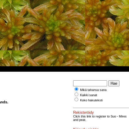
Mikä tahansa sana
Kaikki sanat
Koko hakuteksti
ands.
Rekisteröidy
Click this link to register to Suo - Mires
and peat.