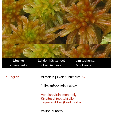
Etusivu
Lehden käytänteet
Toimituskunta
Yhteystiedot
Open Access
Muut sarjat
In English
Viimeisin julkaistu numero:
76
Julkaisufoorumin luokka: 1
Vertaisarviointimenettely
Kirjoitusohjeet tekijälle
Tarjoa artikkeli (käsikirjoitus)
Valitse numero: