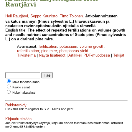
Rautjärvi
Heli Rautjärvi
,
Seppo Kaunisto
,
Timo Tolonen
.
Jatkolannoitusten
vaikutus männyn (Pinus sylvestris L.) tilavuuskasvuun ja
neulasten ravinnepitoisuuksiin ojitetulla rämeellä.
English title:
The effect of repeated fertilizations on volume growth
and needle nutrient concentrations of Scots pine (Pinus sylvestris
L.) on a drained pine mire.
Avainsanat:
fertilization
;
potassium
;
volume growth
;
refertilization
;
pine mire
;
phosphorus yield
Tiivistelmä
|
Näytä lisätiedot
|
Artikkeli PDF-muodossa
|
Tekijät
Mikä tahansa sana
Kaikki sanat
Koko hakuteksti
Rekisteröidy
Click this link to register to Suo - Mires and peat.
Kirjaudu sisään
Jos olet rekisteröitynyt käyttäjä, kirjaudu sisään tallentaaksesi valitsemasi artikkelit
myöhempää käyttöä varten.