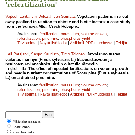
'refertilization'
Vojtěch Lanta
,
Jiří Doležal
,
Jan Samata
.
Vegetation patterns in a cut-
away peatland in relation to abiotic and biotic factors: a case study
from the Sumava Mts., Czech Rebuplic.
Avainsanat:
fertilization
;
potassium
;
volume growth
;
refertilization
;
pine mire
;
phosphorus yield
Tiivistelmä
|
Näytä lisätiedot
|
Artikkeli PDF-muodossa
|
Tekijät
Heli Rautjärvi
,
Seppo Kaunisto
,
Timo Tolonen
.
Jatkolannoitusten
vaikutus männyn (Pinus sylvestris L.) tilavuuskasvuun ja
neulasten ravinnepitoisuuksiin ojitetulla rämeellä.
English title:
The effect of repeated fertilizations on volume growth
and needle nutrient concentrations of Scots pine (Pinus sylvestris
L.) on a drained pine mire.
Avainsanat:
fertilization
;
potassium
;
volume growth
;
refertilization
;
pine mire
;
phosphorus yield
Tiivistelmä
|
Näytä lisätiedot
|
Artikkeli PDF-muodossa
|
Tekijät
Mikä tahansa sana
Kaikki sanat
Koko hakuteksti