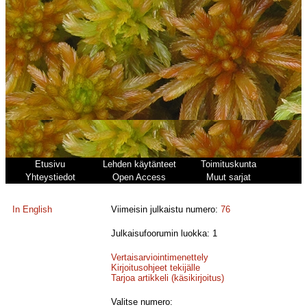
Etusivu
Lehden käytänteet
Toimituskunta
Yhteystiedot
Open Access
Muut sarjat
In English
Viimeisin julkaistu numero:
76
Julkaisufoorumin luokka: 1
Vertaisarviointimenettely
Kirjoitusohjeet tekijälle
Tarjoa artikkeli (käsikirjoitus)
Valitse numero: