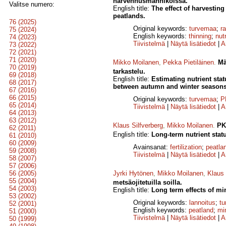
harvennusmänniköissä.
Valitse numero:
English title:
The effect of harvestin
peatlands.
76 (2025)
Original keywords:
turvemaa
;
r
75 (2024)
English keywords:
thinning
;
nut
74 (2023)
Tiivistelmä
|
Näytä lisätiedot
|
A
73 (2022)
72 (2021)
71 (2020)
Mikko Moilanen
,
Pekka Pietiläinen
.
Mä
70 (2019)
tarkastelu.
69 (2018)
English title:
Estimating nutrient stat
68 (2017)
between autumn and winter seasons
67 (2016)
66 (2015)
Original keywords:
turvemaa
;
P
65 (2014)
Tiivistelmä
|
Näytä lisätiedot
|
A
64 (2013)
63 (2012)
Klaus Silfverberg
,
Mikko Moilanen
.
PK
62 (2011)
English title:
Long-term nutrient stat
61 (2010)
60 (2009)
Avainsanat:
fertilization
;
peatla
59 (2008)
Tiivistelmä
|
Näytä lisätiedot
|
A
58 (2007)
57 (2006)
56 (2005)
Jyrki Hytönen
,
Mikko Moilanen
,
Klaus 
55 (2004)
metsäojitetuilla soilla.
54 (2003)
English title:
Long term effects of min
53 (2002)
Original keywords:
lannoitus
;
t
52 (2001)
English keywords:
peatland
;
min
51 (2000)
Tiivistelmä
|
Näytä lisätiedot
|
A
50 (1999)