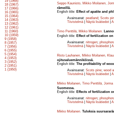
19 (1968)
Seppo Kaunisto
,
Mikko Moilanen
,
Jor
18 (1967)
rämeillä.
17 (1966)
English title:
Effect of apatite and ph
16 (1965)
15 (1964)
Avainsanat:
peatland
;
Scots pi
14 (1963)
Tiivistelmä
|
Näytä lisätiedot
|
A
13 (1962)
12 (1961)
11 (1960)
Timo Penttilä
,
Mikko Moilanen
.
Lannoi
10 (1959)
English title:
Effect of fertilization 
9 (1958)
Avainsanat:
nitrogen
;
phosphor
8 (1957)
Tiivistelmä
|
Näytä lisätiedot
|
A
7 (1956)
6 (1955)
5 (1954)
Risto Lauhanen
,
Mikko Moilanen
,
Klau
4 (1953)
ojitusaluemänniköissä.
3 (1952)
English title:
The profitability of woo
2 (1951)
1 (1950)
Avainsanat:
Scots pine
;
wood 
Tiivistelmä
|
Näytä lisätiedot
|
A
Mikko Moilanen
,
Timo Penttilä
,
Jorma 
Suomessa.
English title:
Effects of fertilization
Avainsanat:
nitrogen
;
phosphor
Tiivistelmä
|
Näytä lisätiedot
|
A
Mikko Moilanen
.
Tuloksia suursarar