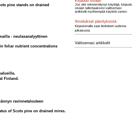
Kirjaudu sisään
Jos olet rekisteröitynyt käyttäjä, kirjaud
cots pine stands on drained
sisään tallentaaksesi valitsemasi
artikkelit myöhempää käyttöä varten.
Ilmoitukset päivityksistä
Kirjautumalla saat tiedotteet uudesta
julkaisusta
mailla - neulasanalyyttinen
Valitsemasi artikkelit
in foliar nutrient concentrations
alueilla.
al Finland.
männyn ravinnetalouteen
tatus of Scots pine on drained mires.