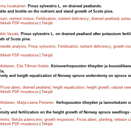
rma Issakainen
.
Pinus sylvestris L. on drained peatlands.
tite and biotite on the nutrient and stand growth of Scots pine.
sium
;
nutrient status
;
Fertilisation
;
nutrient deficiency
;
drained peatland
;
potas
rtikkeli PDF-muodossa
|
Tekijät
ikki Vesala
.
Pinus sylvestris L. on drained peatland after potassium fertil
wth of Scots pine.
needle analysis
;
Pinus sylvestris
;
Fertilisation
;
nutrient deficiency
;
growth in
rtikkeli PDF-muodossa
|
Tekijät
Moilanen
,
Eila Tillman-Sutela
.
Koivuverhopuuston tiheyden ja kuusialikas
la.
nsity and heigth equalization of Norway spruce understorey on spruce s
;
Picea abies
;
drained peatland
;
height equalization
;
height growth
;
natural see
rtikkeli PDF-muodossa
|
Tekijät
Moilanen
,
Marja-Leena Piiroinen
.
Verhopuuston tiheyden ja lannoituksen v
.
ensity and fertilization on the height growth of Norway spruce seedlings
rients
;
Betula pubescens
;
growth responses
;
Picea abies
;
planting
;
release cu
rtikkeli PDF-muodossa
|
Tekijät