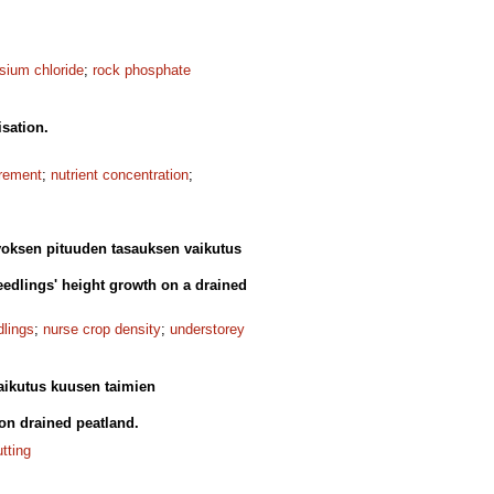
sium chloride
;
rock phosphate
isation.
crement
;
nutrient concentration
;
voksen pituuden tasauksen vaikutus
eedlings' height growth on a drained
dlings
;
nurse crop density
;
understorey
aikutus kuusen taimien
 on drained peatland.
tting