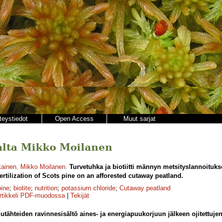
teystiedot
Open Access
Muut sarjat
ajalta Mikko Moilanen
kainen
,
Mikko Moilanen
.
Turvetuhka ja biotiitti männyn metsityslannoituk
fertilization of Scots pine on an afforested cutaway peatland.
pine
;
biotite
;
nutrition
;
potassium chloride
;
Cutaway peatland
rtikkeli PDF-muodossa
|
Tekijät
utähteiden ravinnesisältö aines- ja energiapuukorjuun jälkeen ojitettuj