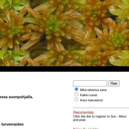
Mikä tahansa sana
Kaikki sanat
sessa suonpohjalla.
Koko hakuteksti
Rekisteröidy
Click this link to register to Suo - Mires
and peat.
en turvemaiden