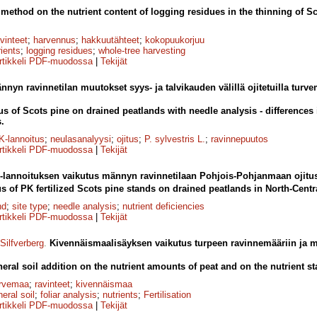
g method on the nutrient content of logging residues in the thinning of S
avinteet
;
harvennus
;
hakkuutähteet
;
kokopuukorjuu
rients
;
logging residues
;
whole-tree harvesting
rtikkeli PDF-muodossa
|
Tekijät
nnyn ravinnetilan muutokset syys- ja talvikauden välillä ojitetuilla turve
us of Scots pine on drained peatlands with needle analysis - differences 
.
K-lannoitus
;
neulasanalyysi
;
ojitus
;
P. sylvestris L.
;
ravinnepuutos
rtikkeli PDF-muodossa
|
Tekijät
-lannoituksen vaikutus männyn ravinnetilaan Pohjois-Pohjanmaan ojitus
us of PK fertilized Scots pine stands on drained peatlands in North-Centr
nd
;
site type
;
needle analysis
;
nutrient deficiencies
rtikkeli PDF-muodossa
|
Tekijät
Silfverberg
.
Kivennäismaalisäyksen vaikutus turpeen ravinnemääriin ja 
eral soil addition on the nutrient amounts of peat and on the nutrient s
urvemaa
;
ravinteet
;
kivennäismaa
eral soil
;
foliar analysis
;
nutrients
;
Fertilisation
rtikkeli PDF-muodossa
|
Tekijät