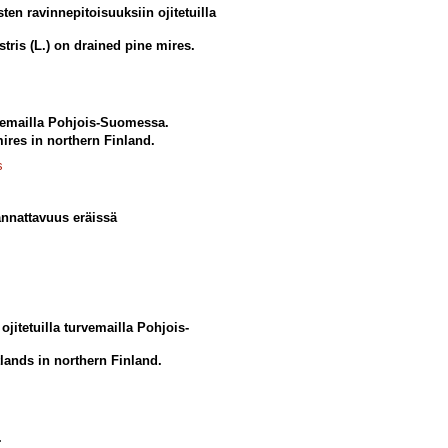
ten ravinnepitoisuuksiin ojitetuilla
stris (L.) on drained pine mires.
rvemailla Pohjois-Suomessa.
mires in northern Finland.
s
nnattavuus eräissä
jitetuilla turvemailla Pohjois-
tlands in northern Finland.
.