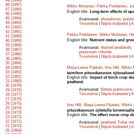
49 (1998)
48 (1997)
Mikko Moilanen
,
Pekka Pietiläinen
,
Jo
47 (1996)
English title:
Long-term effects of apa
46 (1995)
45 (1994)
Avainsanat:
phosphorus
;
potas
44 (1993)
Tiivistelmä
|
Näytä lisätiedot
|
A
43 (1992)
42 (1991)
Pekka Pietiläinen
,
Mikko Moilanen
,
He
41 (1990)
English title:
Nutrient status and gro
40 (1989)
39 (1988)
Avainsanat:
drained peatlands
;
38 (1987)
potassium chloride
37 (1986)
Tiivistelmä
|
Näytä lisätiedot
|
A
36 (1985)
35 (1984)
34 (1983)
Marja-Leena Päätalo
,
Anu Hilli
,
Mikko 
33 (1982)
taimikon pituuskasvuun ojitusalueel
32 (1981)
English title:
Impact of birch crop de
31 (1980)
peatland.
30 (1979)
Avainsanat:
Betula pubescens
29 (1978)
Tiivistelmä
|
Näytä lisätiedot
|
A
28 (1977)
27 (1976)
26 (1975)
Anu Hilli
,
Marja-Leena Päätalo
,
Mikko 
25 (1974)
pituuskasvuun ojitetulla turvemaalla
24 (1973)
English title:
The effect nurse crop d
23 (1972)
22 (1971)
Avainsanat:
peatland
;
Foliar nut
21 (1970)
Tiivistelmä
|
Näytä lisätiedot
|
A
20 (1969)