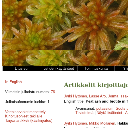
Etusivu
Lehden käytänteet
Toimituskunta
Yh
In English
Artikkelit kirjoitt
Viimeisin julkaistu numero:
76
Jyrki Hytönen
,
Lasse Aro
,
Jorma Issa
English title:
Peat ash and biotite in 
Julkaisufoorumin luokka: 1
Avainsanat:
potassium
;
Scots 
Vertaisarviointimenettely
Tiivistelmä
|
Näytä lisätiedot
|
A
Kirjoitusohjeet tekijälle
Tarjoa artikkeli (käsikirjoitus)
Jyrki Hytönen
,
Mikko Moilanen
.
Hakku