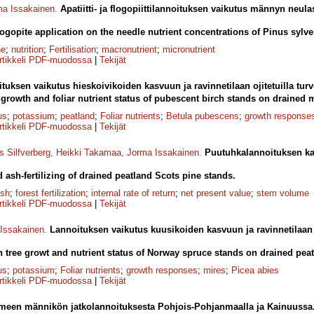
ma Issakainen
.
Apatiitti- ja flogopiittilannoituksen vaikutus männyn neulas
logopite application on the needle nutrient concentrations of Pinus sylve
ne
;
nutrition
;
Fertilisation
;
macronutrient
;
micronutrient
rtikkeli PDF-muodossa
|
Tekijät
tuksen vaikutus hieskoivikoiden kasvuun ja ravinnetilaan ojitetuilla tu
on growth and foliar nutrient status of pubescent birch stands on drained 
us
;
potassium
;
peatland
;
Foliar nutrients
;
Betula pubescens
;
growth response
rtikkeli PDF-muodossa
|
Tekijät
s Silfverberg
,
Heikki Takamaa
,
Jorma Issakainen
.
Puutuhkalannoituksen ka
d ash-fertilizing of drained peatland Scots pine stands.
ash
;
forest fertilization
;
internal rate of return
;
net present value
;
stem volume
rtikkeli PDF-muodossa
|
Tekijät
Issakainen
.
Lannoituksen vaikutus kuusikoiden kasvuun ja ravinnetilaan o
 on tree growt and nutrient status of Norway spruce stands on drained pea
us
;
potassium
;
Foliar nutrients
;
growth responses
;
mires
;
Picea abies
rtikkeli PDF-muodossa
|
Tekijät
ämeen männikön jatkolannoituksesta Pohjois-Pohjanmaalla ja Kainuussa