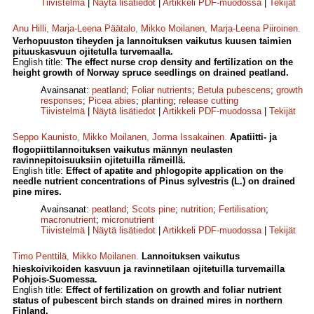
Tiivistelmä
|
Näytä lisätiedot
|
Artikkeli PDF-muodossa
|
Tekijät
Anu Hilli
,
Marja-Leena Päätalo
,
Mikko Moilanen
,
Marja-Leena Piiroinen
.
Verhopuuston tiheyden ja lannoituksen vaikutus kuusen taimien
pituuskasvuun ojitetulla turvemaalla.
English title:
The effect nurse crop density and fertilization on the
height growth of Norway spruce seedlings on drained peatland.
Avainsanat:
peatland
;
Foliar nutrients
;
Betula pubescens
;
growth
responses
;
Picea abies
;
planting
;
release cutting
Tiivistelmä
|
Näytä lisätiedot
|
Artikkeli PDF-muodossa
|
Tekijät
Seppo Kaunisto
,
Mikko Moilanen
,
Jorma Issakainen
.
Apatiitti- ja
flogopiittilannoituksen vaikutus männyn neulasten
ravinnepitoisuuksiin ojitetuilla rämeillä.
English title:
Effect of apatite and phlogopite application on the
needle nutrient concentrations of Pinus sylvestris (L.) on drained
pine mires.
Avainsanat:
peatland
;
Scots pine
;
nutrition
;
Fertilisation
;
macronutrient
;
micronutrient
Tiivistelmä
|
Näytä lisätiedot
|
Artikkeli PDF-muodossa
|
Tekijät
Timo Penttilä
,
Mikko Moilanen
.
Lannoituksen vaikutus
hieskoivikoiden kasvuun ja ravinnetilaan ojitetuilla turvemailla
Pohjois-Suomessa.
English title:
Effect of fertilization on growth and foliar nutrient
status of pubescent birch stands on drained mires in northern
Finland.