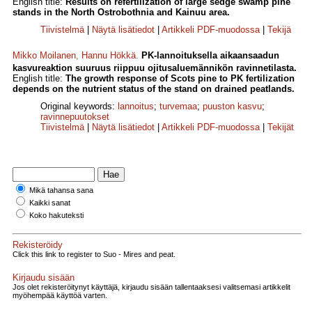
English title:
Results on refertilization of large sedge swamp pine
stands in the North Ostrobothnia and Kainuu area.
Tiivistelmä
|
Näytä lisätiedot
|
Artikkeli PDF-muodossa
|
Tekijä
Mikko Moilanen
,
Hannu Hökkä
.
PK-lannoituksella aikaansaadun
kasvureaktion suuruus riippuu ojitusaluemännikön ravinnetilasta.
English title:
The growth response of Scots pine to PK fertilization
depends on the nutrient status of the stand on drained peatlands.
Original keywords:
lannoitus
;
turvemaa
;
puuston kasvu
;
ravinnepuutokset
Tiivistelmä
|
Näytä lisätiedot
|
Artikkeli PDF-muodossa
|
Tekijät
Mikä tahansa sana
Kaikki sanat
Koko hakuteksti
Rekisteröidy
Click this link to register to Suo - Mires and peat.
Kirjaudu sisään
Jos olet rekisteröitynyt käyttäjä, kirjaudu sisään tallentaaksesi valitsemasi artikkelit
myöhempää käyttöä varten.