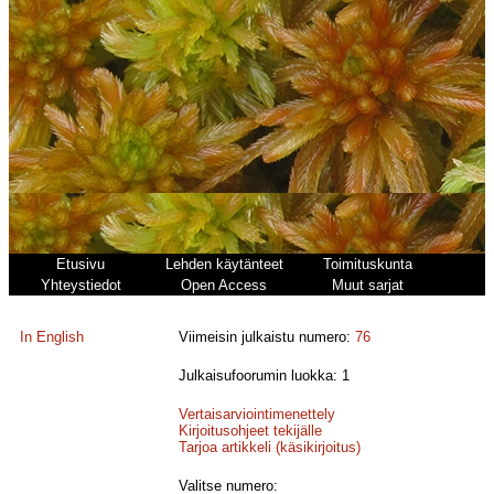
Etusivu
Lehden käytänteet
Toimituskunta
Yhteystiedot
Open Access
Muut sarjat
In English
Viimeisin julkaistu numero:
76
Julkaisufoorumin luokka: 1
Vertaisarviointimenettely
Kirjoitusohjeet tekijälle
Tarjoa artikkeli (käsikirjoitus)
Valitse numero: