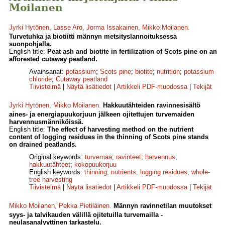
Moilanen
Jyrki Hytönen
,
Lasse Aro
,
Jorma Issakainen
,
Mikko Moilanen
.
Turvetuhka ja biotiitti männyn metsityslannoituksessa
suonpohjalla.
English title:
Peat ash and biotite in fertilization of Scots pine on an
afforested cutaway peatland.
Avainsanat:
potassium
;
Scots pine
;
biotite
;
nutrition
;
potassium
chloride
;
Cutaway peatland
Tiivistelmä
|
Näytä lisätiedot
|
Artikkeli PDF-muodossa
|
Tekijät
Jyrki Hytönen
,
Mikko Moilanen
.
Hakkuutähteiden ravinnesisältö
aines- ja energiapuukorjuun jälkeen ojitettujen turvemaiden
harvennusmänniköissä.
English title:
The effect of harvesting method on the nutrient
content of logging residues in the thinning of Scots pine stands
on drained peatlands.
Original keywords:
turvemaa
;
ravinteet
;
harvennus
;
hakkuutähteet
;
kokopuukorjuu
English keywords:
thinning
;
nutrients
;
logging residues
;
whole-
tree harvesting
Tiivistelmä
|
Näytä lisätiedot
|
Artikkeli PDF-muodossa
|
Tekijät
Mikko Moilanen
,
Pekka Pietiläinen
.
Männyn ravinnetilan muutokset
syys- ja talvikauden välillä ojitetuilla turvemailla -
neulasanalyyttinen tarkastelu.