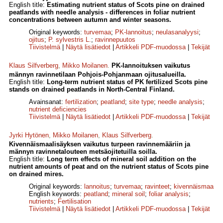
English title:
Estimating nutrient status of Scots pine on drained
peatlands with needle analysis - differences in foliar nutrient
concentrations between autumn and winter seasons.
Original keywords:
turvemaa
;
PK-lannoitus
;
neulasanalyysi
;
ojitus
;
P. sylvestris L.
;
ravinnepuutos
Tiivistelmä
|
Näytä lisätiedot
|
Artikkeli PDF-muodossa
|
Tekijät
Klaus Silfverberg
,
Mikko Moilanen
.
PK-lannoituksen vaikutus
männyn ravinnetilaan Pohjois-Pohjanmaan ojitusalueilla.
English title:
Long-term nutrient status of PK fertilized Scots pine
stands on drained peatlands in North-Central Finland.
Avainsanat:
fertilization
;
peatland
;
site type
;
needle analysis
;
nutrient deficiencies
Tiivistelmä
|
Näytä lisätiedot
|
Artikkeli PDF-muodossa
|
Tekijät
Jyrki Hytönen
,
Mikko Moilanen
,
Klaus Silfverberg
.
Kivennäismaalisäyksen vaikutus turpeen ravinnemääriin ja
männyn ravinnetalouteen metsäojitetuilla soilla.
English title:
Long term effects of mineral soil addition on the
nutrient amounts of peat and on the nutrient status of Scots pine
on drained mires.
Original keywords:
lannoitus
;
turvemaa
;
ravinteet
;
kivennäismaa
English keywords:
peatland
;
mineral soil
;
foliar analysis
;
nutrients
;
Fertilisation
Tiivistelmä
|
Näytä lisätiedot
|
Artikkeli PDF-muodossa
|
Tekijät