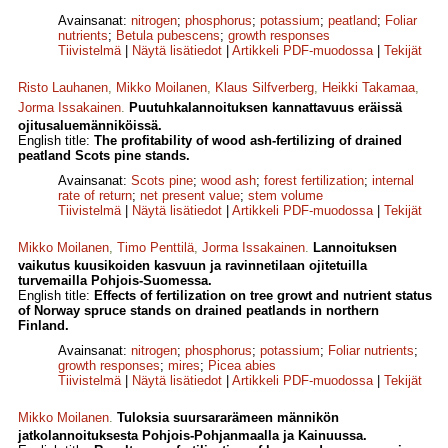
Avainsanat:
nitrogen
;
phosphorus
;
potassium
;
peatland
;
Foliar
nutrients
;
Betula pubescens
;
growth responses
Tiivistelmä
|
Näytä lisätiedot
|
Artikkeli PDF-muodossa
|
Tekijät
Risto Lauhanen
,
Mikko Moilanen
,
Klaus Silfverberg
,
Heikki Takamaa
,
Jorma Issakainen
.
Puutuhkalannoituksen kannattavuus eräissä
ojitusaluemänniköissä.
English title:
The profitability of wood ash-fertilizing of drained
peatland Scots pine stands.
Avainsanat:
Scots pine
;
wood ash
;
forest fertilization
;
internal
rate of return
;
net present value
;
stem volume
Tiivistelmä
|
Näytä lisätiedot
|
Artikkeli PDF-muodossa
|
Tekijät
Mikko Moilanen
,
Timo Penttilä
,
Jorma Issakainen
.
Lannoituksen
vaikutus kuusikoiden kasvuun ja ravinnetilaan ojitetuilla
turvemailla Pohjois-Suomessa.
English title:
Effects of fertilization on tree growt and nutrient status
of Norway spruce stands on drained peatlands in northern
Finland.
Avainsanat:
nitrogen
;
phosphorus
;
potassium
;
Foliar nutrients
;
growth responses
;
mires
;
Picea abies
Tiivistelmä
|
Näytä lisätiedot
|
Artikkeli PDF-muodossa
|
Tekijät
Mikko Moilanen
.
Tuloksia suursararämeen männikön
jatkolannoituksesta Pohjois-Pohjanmaalla ja Kainuussa.