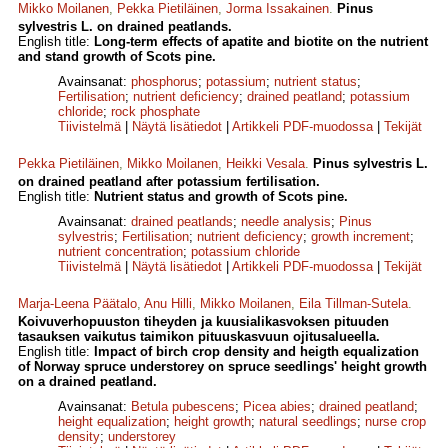
Mikko Moilanen
,
Pekka Pietiläinen
,
Jorma Issakainen
.
Pinus
sylvestris L. on drained peatlands.
English title:
Long-term effects of apatite and biotite on the nutrient
and stand growth of Scots pine.
Avainsanat:
phosphorus
;
potassium
;
nutrient status
;
Fertilisation
;
nutrient deficiency
;
drained peatland
;
potassium
chloride
;
rock phosphate
Tiivistelmä
|
Näytä lisätiedot
|
Artikkeli PDF-muodossa
|
Tekijät
Pekka Pietiläinen
,
Mikko Moilanen
,
Heikki Vesala
.
Pinus sylvestris L.
on drained peatland after potassium fertilisation.
English title:
Nutrient status and growth of Scots pine.
Avainsanat:
drained peatlands
;
needle analysis
;
Pinus
sylvestris
;
Fertilisation
;
nutrient deficiency
;
growth increment
;
nutrient concentration
;
potassium chloride
Tiivistelmä
|
Näytä lisätiedot
|
Artikkeli PDF-muodossa
|
Tekijät
Marja-Leena Päätalo
,
Anu Hilli
,
Mikko Moilanen
,
Eila Tillman-Sutela
.
Koivuverhopuuston tiheyden ja kuusialikasvoksen pituuden
tasauksen vaikutus taimikon pituuskasvuun ojitusalueella.
English title:
Impact of birch crop density and heigth equalization
of Norway spruce understorey on spruce seedlings' height growth
on a drained peatland.
Avainsanat:
Betula pubescens
;
Picea abies
;
drained peatland
;
height equalization
;
height growth
;
natural seedlings
;
nurse crop
density
;
understorey