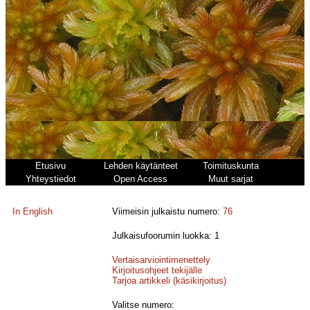
Etusivu
Lehden käytänteet
Toimituskunta
Yhteystiedot
Open Access
Muut sarjat
In English
Viimeisin julkaistu numero:
76
Julkaisufoorumin luokka: 1
Vertaisarviointimenettely
Kirjoitusohjeet tekijälle
Tarjoa artikkeli (käsikirjoitus)
Valitse numero: