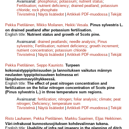
Avainsanat:
phosphorus
;
potassium
;
nutrient status
;
Fertilisation
;
nutrient deficiency
;
drained peatland
;
potassium
chloride
;
rock phosphate
Tiivistelmä
|
Näytä lisätiedot
|
Artikkeli PDF-muodossa
|
Tekijät
Pekka Pietiläinen
,
Mikko Moilanen
,
Heikki Vesala
.
Pinus sylvestris L.
on drained peatland after potassium fertilisation.
English title:
Nutrient status and growth of Scots pine.
Avainsanat:
drained peatlands
;
needle analysis
;
Pinus
sylvestris
;
Fertilisation
;
nutrient deficiency
;
growth increment
;
nutrient concentration
;
potassium chloride
Tiivistelmä
|
Näytä lisätiedot
|
Artikkeli PDF-muodossa
|
Tekijät
Pekka Pietiläinen
,
Seppo Kaunisto
.
Turpeen
kokonaistyppipitoisuuden ja lannoituksen vaikutus männyn
neulasten typpipitoisuuteen kolmessa eri
lämpösummavyöhykkeessä.
English title:
The effect of peat nitrogen concentration and
fertilization on the foliar nitrogen concentration of Scots pine
(Pinus sylvestris L.) in three temperature sum regions.
Avainsanat:
fertilization
;
nitrogen
;
foliar analysis
;
climate
;
peat
nitrogen
;
Deficiency
;
temperature sum
Tiivistelmä
|
Näytä lisätiedot
|
Artikkeli PDF-muodossa
|
Tekijät
Risto Lauhanen
,
Pekka Pietiläinen
,
Markku Saarinen
,
Eljas Heikkinen
.
Väri-infrakuvat kunnostusojituksen kohdevalinnan tukena.
English title:
Usability of infra red imagery in the planning of ditch