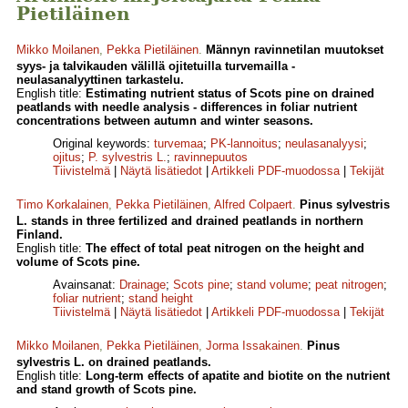
Pietiläinen
Mikko Moilanen
,
Pekka Pietiläinen
.
Männyn ravinnetilan muutokset
syys- ja talvikauden välillä ojitetuilla turvemailla -
neulasanalyyttinen tarkastelu.
English title:
Estimating nutrient status of Scots pine on drained
peatlands with needle analysis - differences in foliar nutrient
concentrations between autumn and winter seasons.
Original keywords:
turvemaa
;
PK-lannoitus
;
neulasanalyysi
;
ojitus
;
P. sylvestris L.
;
ravinnepuutos
Tiivistelmä
|
Näytä lisätiedot
|
Artikkeli PDF-muodossa
|
Tekijät
Timo Korkalainen
,
Pekka Pietiläinen
,
Alfred Colpaert
.
Pinus sylvestris
L. stands in three fertilized and drained peatlands in northern
Finland.
English title:
The effect of total peat nitrogen on the height and
volume of Scots pine.
Avainsanat:
Drainage
;
Scots pine
;
stand volume
;
peat nitrogen
;
foliar nutrient
;
stand height
Tiivistelmä
|
Näytä lisätiedot
|
Artikkeli PDF-muodossa
|
Tekijät
Mikko Moilanen
,
Pekka Pietiläinen
,
Jorma Issakainen
.
Pinus
sylvestris L. on drained peatlands.
English title:
Long-term effects of apatite and biotite on the nutrient
and stand growth of Scots pine.