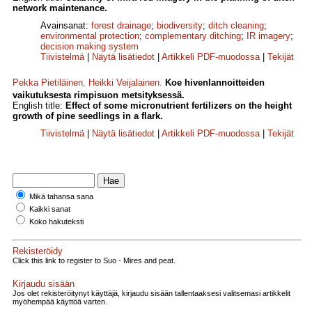
network maintenance.
Avainsanat:
forest drainage
;
biodiversity
;
ditch cleaning
;
environmental protection
;
complementary ditching
;
IR imagery
;
decision making system
Tiivistelmä
|
Näytä lisätiedot
|
Artikkeli PDF-muodossa
|
Tekijät
Pekka Pietiläinen
,
Heikki Veijalainen
.
Koe hivenlannoitteiden
vaikutuksesta rimpisuon metsityksessä.
English title:
Effect of some micronutrient fertilizers on the height
growth of pine seedlings in a flark.
Tiivistelmä
|
Näytä lisätiedot
|
Artikkeli PDF-muodossa
|
Tekijät
Mikä tahansa sana
Kaikki sanat
Koko hakuteksti
Rekisteröidy
Click this link to register to Suo - Mires and peat.
Kirjaudu sisään
Jos olet rekisteröitynyt käyttäjä, kirjaudu sisään tallentaaksesi valitsemasi artikkelit
myöhempää käyttöä varten.