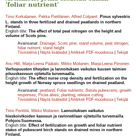
'foliar nutrient'
Timo Korkalainen
,
Pekka Pietiläinen
,
Alfred Colpaert
.
Pinus sylvestris
L. stands in three fertilized and drained peatlands in northern
Finland.
English title:
The effect of total peat nitrogen on the height and
volume of Scots pine.
Avainsanat:
Drainage
;
Scots pine
;
stand volume
;
peat nitrogen
;
foliar nutrient
;
stand height
Tiivistelmä
|
Näytä lisätiedot
|
Artikkeli PDF-muodossa
|
Tekijät
Anu Hilli
,
Marja-Leena Päätalo
,
Mikko Moilanen
,
Marja-Leena Piiroinen
.
Verhopuuston tiheyden ja lannoituksen vaikutus kuusen taimien
pituuskasvuun ojitetulla turvemaalla.
English title:
The effect nurse crop density and fertilization on the
height growth of Norway spruce seedlings on drained peatland.
Avainsanat:
peatland
;
Foliar nutrients
;
Betula pubescens
;
growth
responses
;
Picea abies
;
planting
;
release cutting
Tiivistelmä
|
Näytä lisätiedot
|
Artikkeli PDF-muodossa
|
Tekijät
Timo Penttilä
,
Mikko Moilanen
.
Lannoituksen vaikutus
hieskoivikoiden kasvuun ja ravinnetilaan ojitetuilla turvemailla
Pohjois-Suomessa.
English title:
Effect of fertilization on growth and foliar nutrient
status of pubescent birch stands on drained mires in northern
Finland.