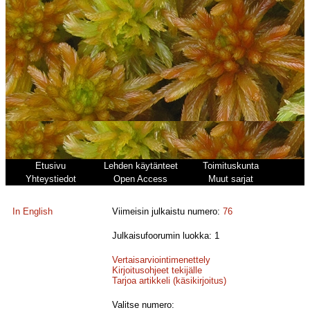
Etusivu
Lehden käytänteet
Toimituskunta
Yhteystiedot
Open Access
Muut sarjat
In English
Viimeisin julkaistu numero:
76
Julkaisufoorumin luokka: 1
Vertaisarviointimenettely
Kirjoitusohjeet tekijälle
Tarjoa artikkeli (käsikirjoitus)
Valitse numero: