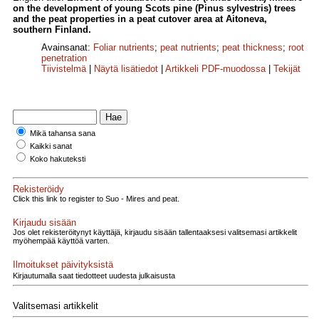
on the development of young Scots pine (Pinus sylvestris) trees
and the peat properties in a peat cutover area at Aitoneva,
southern Finland.
Avainsanat:
Foliar nutrients
;
peat nutrients
;
peat thickness
;
root
penetration
Tiivistelmä
|
Näytä lisätiedot
|
Artikkeli PDF-muodossa
|
Tekijät
Mikä tahansa sana
Kaikki sanat
Koko hakuteksti
Rekisteröidy
Click this link to register to Suo - Mires and peat.
Kirjaudu sisään
Jos olet rekisteröitynyt käyttäjä, kirjaudu sisään tallentaaksesi valitsemasi artikkelit
myöhempää käyttöä varten.
Ilmoitukset päivityksistä
Kirjautumalla saat tiedotteet uudesta julkaisusta
Valitsemasi artikkelit