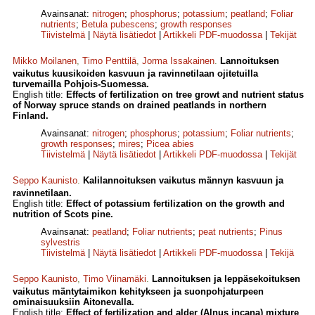
Avainsanat:
nitrogen
;
phosphorus
;
potassium
;
peatland
;
Foliar
nutrients
;
Betula pubescens
;
growth responses
Tiivistelmä
|
Näytä lisätiedot
|
Artikkeli PDF-muodossa
|
Tekijät
Mikko Moilanen
,
Timo Penttilä
,
Jorma Issakainen
.
Lannoituksen
vaikutus kuusikoiden kasvuun ja ravinnetilaan ojitetuilla
turvemailla Pohjois-Suomessa.
English title:
Effects of fertilization on tree growt and nutrient status
of Norway spruce stands on drained peatlands in northern
Finland.
Avainsanat:
nitrogen
;
phosphorus
;
potassium
;
Foliar nutrients
;
growth responses
;
mires
;
Picea abies
Tiivistelmä
|
Näytä lisätiedot
|
Artikkeli PDF-muodossa
|
Tekijät
Seppo Kaunisto
.
Kalilannoituksen vaikutus männyn kasvuun ja
ravinnetilaan.
English title:
Effect of potassium fertilization on the growth and
nutrition of Scots pine.
Avainsanat:
peatland
;
Foliar nutrients
;
peat nutrients
;
Pinus
sylvestris
Tiivistelmä
|
Näytä lisätiedot
|
Artikkeli PDF-muodossa
|
Tekijä
Seppo Kaunisto
,
Timo Viinamäki
.
Lannoituksen ja leppäsekoituksen
vaikutus mäntytaimikon kehitykseen ja suonpohjaturpeen
ominaisuuksiin Aitonevalla.
English title:
Effect of fertilization and alder (Alnus incana) mixture