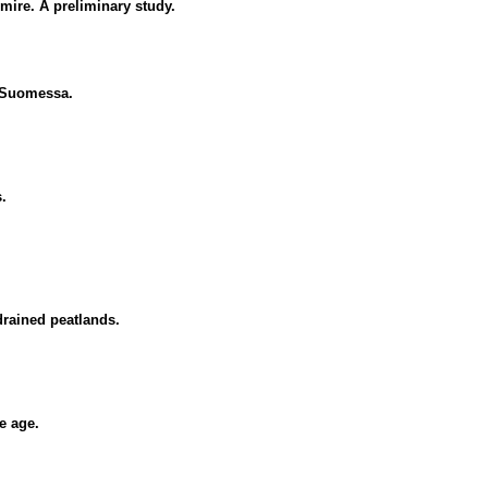
 mire. A preliminary study.
s-Suomessa.
.
.
drained peatlands.
e age.