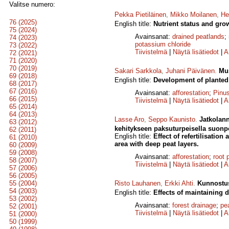
Valitse numero:
Pekka Pietiläinen
,
Mikko Moilanen
,
He
76 (2025)
English title:
Nutrient status and gro
75 (2024)
Avainsanat:
drained peatlands
;
74 (2023)
potassium chloride
73 (2022)
Tiivistelmä
|
Näytä lisätiedot
|
A
72 (2021)
71 (2020)
70 (2019)
Sakari Sarkkola
,
Juhani Päivänen
.
Mus
69 (2018)
English title:
Development of planted 
68 (2017)
67 (2016)
Avainsanat:
afforestation
;
Pinus
66 (2015)
Tiivistelmä
|
Näytä lisätiedot
|
A
65 (2014)
64 (2013)
Lasse Aro
,
Seppo Kaunisto
.
Jatkolann
63 (2012)
kehitykseen paksuturpeisella suonpo
62 (2011)
English title:
Effect of refertilisati
61 (2010)
area with deep peat layers.
60 (2009)
59 (2008)
Avainsanat:
afforestation
;
root 
58 (2007)
Tiivistelmä
|
Näytä lisätiedot
|
A
57 (2006)
56 (2005)
55 (2004)
Risto Lauhanen
,
Erkki Ahti
.
Kunnostus
54 (2003)
English title:
Effects of maintaining 
53 (2002)
Avainsanat:
forest drainage
;
pe
52 (2001)
Tiivistelmä
|
Näytä lisätiedot
|
A
51 (2000)
50 (1999)