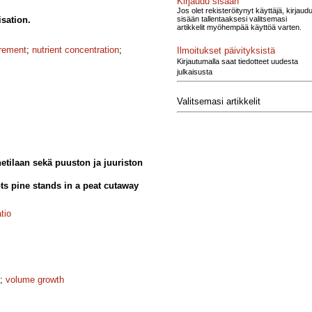
Kirjaudu sisään
Jos olet rekisteröitynyt käyttäjä, kirjaud
sisään tallentaaksesi valitsemasi
isation.
artikkelit myöhempää käyttöä varten.
crement
;
nutrient concentration
;
Ilmoitukset päivityksistä
Kirjautumalla saat tiedotteet uudesta
julkaisusta
Valitsemasi artikkelit
etilaan sekä puuston ja juuriston
ots pine stands in a peat cutaway
tio
;
volume growth