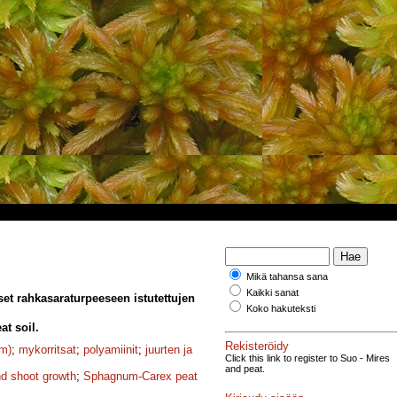
Mikä tahansa sana
Kaikki sanat
et rahkasaraturpeeseen istutettujen
Koko hakuteksti
t soil.
Rekisteröidy
Fm)
;
mykorritsat
;
polyamiinit
;
juurten ja
Click this link to register to Suo - Mires
and peat.
nd shoot growth
;
Sphagnum-Carex peat