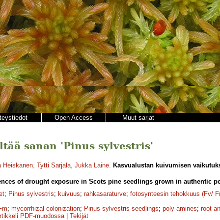
teystiedot
Open Access
Muut sarjat
ältää sanan 'Pinus sylvestris'
a Heiskanen
,
Tytti Sarjala
,
Jukka Laine
.
Kasvualustan kuivumisen vaikutuks
ces of drought exposure in Scots pine seedlings grown in authentic pea
et
;
Pinus sylvestris
;
kuivuus
;
rahkasaraturve
;
fotosynteesin tehokkuus (Fv/ 
Fm
;
mycorrhizal colonization
;
Pinus sylvestris seedlings
;
poly-amines
;
root a
rtikkeli PDF-muodossa
|
Tekijät