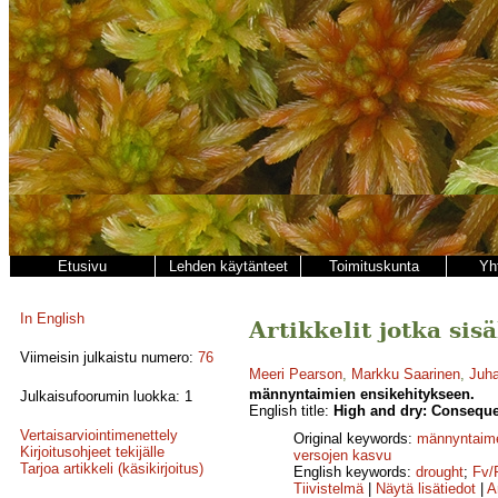
Etusivu
Lehden käytänteet
Toimituskunta
Yh
In English
Artikkelit jotka sis
Viimeisin julkaistu numero:
76
Meeri Pearson
,
Markku Saarinen
,
Juh
männyntaimien ensikehitykseen.
Julkaisufoorumin luokka: 1
English title:
High and dry: Consequen
Vertaisarviointimenettely
Original keywords:
männyntaim
Kirjoitusohjeet tekijälle
versojen kasvu
Tarjoa artikkeli (käsikirjoitus)
English keywords:
drought
;
Fv/
Tiivistelmä
|
Näytä lisätiedot
|
A