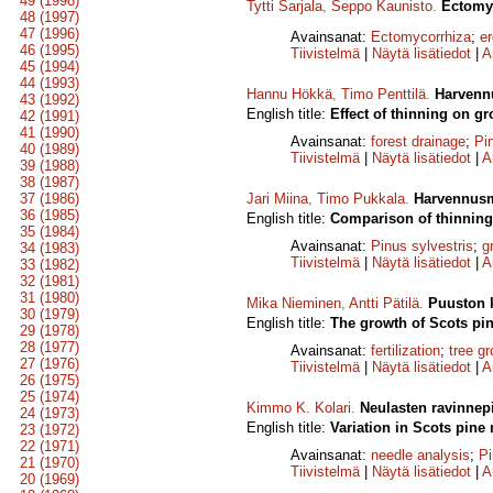
49 (1998)
Tytti Sarjala
,
Seppo Kaunisto
.
Ectomyc
48 (1997)
47 (1996)
Avainsanat:
Ectomycorrhiza
;
er
46 (1995)
Tiivistelmä
|
Näytä lisätiedot
|
A
45 (1994)
44 (1993)
Hannu Hökkä
,
Timo Penttilä
.
Harvenn
43 (1992)
English title:
Effect of thinning on g
42 (1991)
41 (1990)
Avainsanat:
forest drainage
;
Pi
40 (1989)
Tiivistelmä
|
Näytä lisätiedot
|
A
39 (1988)
38 (1987)
37 (1986)
Jari Miina
,
Timo Pukkala
.
Harvennusm
36 (1985)
English title:
Comparison of thinning 
35 (1984)
Avainsanat:
Pinus sylvestris
;
g
34 (1983)
Tiivistelmä
|
Näytä lisätiedot
|
A
33 (1982)
32 (1981)
31 (1980)
Mika Nieminen
,
Antti Pätilä
.
Puuston k
30 (1979)
English title:
The growth of Scots pin
29 (1978)
28 (1977)
Avainsanat:
fertilization
;
tree g
27 (1976)
Tiivistelmä
|
Näytä lisätiedot
|
A
26 (1975)
25 (1974)
Kimmo K. Kolari
.
Neulasten ravinnep
24 (1973)
English title:
Variation in Scots pine 
23 (1972)
22 (1971)
Avainsanat:
needle analysis
;
Pi
21 (1970)
Tiivistelmä
|
Näytä lisätiedot
|
A
20 (1969)