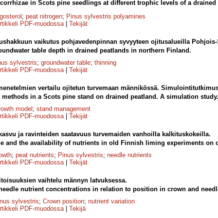
orrhizae in Scots pine seedlings at different trophic levels of a drained
gosterol
;
peat nitrogen
;
Pinus sylvestris polyamines
rtikkeli PDF-muodossa
|
Tekijät
ushakkuun vaikutus pohjavedenpinnan syvyyteen ojitusalueilla Pohjoi
roundwater table depth in drained peatlands in northern Finland.
nus sylvestris
;
groundwater table
;
thinning
rtikkeli PDF-muodossa
|
Tekijät
enetelmien vertailu ojitetun turvemaan männikössä. Simulointitutkimus
methods in a Scots pine stand on drained peatland. A simulation study
rowth model
;
stand management
rtikkeli PDF-muodossa
|
Tekijät
asvu ja ravinteiden saatavuus turvemaiden vanhoilla kalkituskokeilla.
e and the availability of nutrients in old Finnish liming experiments on 
rowth
;
peat nutrients
;
Pinus sylvestris
;
needle nutrients
rtikkeli PDF-muodossa
|
Tekijät
itoisuuksien vaihtelu männyn latvuksessa.
needle nutrient con­centrations in relation to position in crown and needl
nus sylvestris
;
Crown position
;
nutrient variation
rtikkeli PDF-muodossa
|
Tekijä