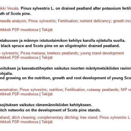
ikki Vesala
.
Pinus sylvestris L. on drained peatland after potassium fertil
wth of Scots pine.
needle analysis
;
Pinus sylvestris
;
Fertilisation
;
nutrient deficiency
;
growth in
rtikkeli PDF-muodossa
|
Tekijät
takuusen ja männyn istutustaimikon kehitys karulla ojitetulla suolla.
black spruce and Scots pine on an oligotrophic drained peatland.
 sylvestris
;
Picea mariana
;
treeless peatlands
;
young stand development
rtikkeli PDF-muodossa
|
Tekijät
oituksen ja kasvatustiheyden vaikutus nuorten mäntymetsiköiden ravinn
hjalla.
on and growing on the nutrition, growth and root development of young Sc
penetration
;
Pinus sylvestris
;
nutrition
;
Fertilisation
;
cutaway peatlands
;
N/P ra
rtikkeli PDF-muodossa
|
Tekijät
ojituksen vaikutus rämemänniköiden kehitykseen.
ditch networks on the development of Scots pine stands.
atland
;
ditch cleaning
;
complementary ditching
;
tree stand
;
Pinus sylvestris L.
rtikkeli PDF-muodossa
|
Tekijät