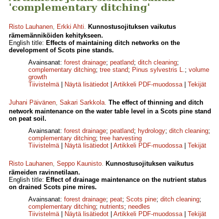
'complementary ditching'
Risto Lauhanen
,
Erkki Ahti
.
Kunnostusojituksen vaikutus
rämemänniköiden kehitykseen.
English title:
Effects of maintaining ditch networks on the
development of Scots pine stands.
Avainsanat:
forest drainage
;
peatland
;
ditch cleaning
;
complementary ditching
;
tree stand
;
Pinus sylvestris L.
;
volume
growth
Tiivistelmä
|
Näytä lisätiedot
|
Artikkeli PDF-muodossa
|
Tekijät
Juhani Päivänen
,
Sakari Sarkkola
.
The effect of thinning and ditch
network maintenance on the water table level in a Scots pine stand
on peat soil.
Avainsanat:
forest drainage
;
peatland
;
hydrology
;
ditch cleaning
;
complementary ditching
;
tree harvesting
Tiivistelmä
|
Näytä lisätiedot
|
Artikkeli PDF-muodossa
|
Tekijät
Risto Lauhanen
,
Seppo Kaunisto
.
Kunnostusojituksen vaikutus
rämeiden ravinnetilaan.
English title:
Effect of drainage maintenance on the nutrient status
on drained Scots pine mires.
Avainsanat:
forest drainage
;
peat
;
Scots pine
;
ditch cleaning
;
complementary ditching
;
nutrients
;
needles
Tiivistelmä
|
Näytä lisätiedot
|
Artikkeli PDF-muodossa
|
Tekijät