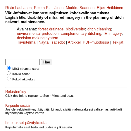
Risto Lauhanen
,
Pekka Pietiläinen
,
Markku Saarinen
,
Eljas Heikkinen
.
Väri-infrakuvat kunnostusojituksen kohdevalinnan tukena.
English title:
Usability of infra red imagery in the planning of ditch
network maintenance.
Avainsanat:
forest drainage
;
biodiversity
;
ditch cleaning
;
environmental protection
;
complementary ditching
;
IR imagery
;
decision making system
Tiivistelmä
|
Näytä lisätiedot
|
Artikkeli PDF-muodossa
|
Tekijät
Mikä tahansa sana
Kaikki sanat
Koko hakuteksti
Rekisteröidy
Click this link to register to Suo - Mires and peat.
Kirjaudu sisään
Jos olet rekisteröitynyt käyttäjä, kirjaudu sisään tallentaaksesi valitsemasi artikkelit
myöhempää käyttöä varten.
Ilmoitukset päivityksistä
Kirjautumalla saat tiedotteet uudesta julkaisusta