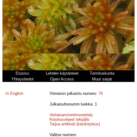
Etusivu
Lehden käytänteet
Toimituskunta
Yhteystiedot
Open Access
Muut sarjat
In English
Viimeisin julkaistu numero:
76
Julkaisufoorumin luokka: 1
Vertaisarviointimenettely
Kirjoitusohjeet tekijälle
Tarjoa artikkeli (käsikirjoitus)
Valitse numero: