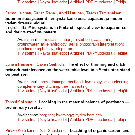
Tiivistelmä
|
Näytä lisätiedot
|
Artikkeli PDF-muodossa
|
Tekijä
Jarmo Laitinen
,
Sakari Rehell
,
Antti Huttunen
,
Teemu Tahvanainen
.
Suomen suosysteemit - erityistarkastelussa aapasuot ja niiden
vedenvirtauskuviointi.
English title:
Mire systems in Finland - special view to aapa mires
and their water-flow pattern.
Avainsanat:
mire classification
;
raised bog
;
aapa mire
;
groundwater
;
mire hydrology
;
aerial photograph interpretation
;
peatland morphology
;
slope fen
Tiivistelmä
|
Näytä lisätiedot
|
Artikkeli PDF-muodossa
|
Tekijät
Juhani Päivänen
,
Sakari Sarkkola
.
The effect of thinning and ditch
network maintenance on the water table level in a Scots pine stand
on peat soil.
Avainsanat:
forest drainage
;
peatland
;
hydrology
;
ditch cleaning
;
complementary ditching
;
tree harvesting
Tiivistelmä
|
Näytä lisätiedot
|
Artikkeli PDF-muodossa
|
Tekijät
Tapani Sallantaus
.
Leaching in the material balance of peatlands —
preliminary results.
Avainsanat:
bog
;
fen
;
hydrology
;
hydrochemistry
Tiivistelmä
|
Näytä lisätiedot
|
Artikkeli PDF-muodossa
|
Tekijä
Pirkko Kortelainen
,
Sari Saukkonen
.
Leaching of organic carbon and