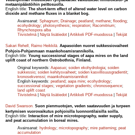
metaanipäästöihin peittosuolla.
English title:
The short-term effect of altered water level on carbon
dioxide and methane fluxes in a blanket bog.
Avainsanat:
Sphagnum
;
Drainage
;
peatland
;
methane
;
flooding
;
ecohydrology
;
photosynthesis
;
respiration
;
Racomitrium
;
Rhynchospora alba
Tiivistelmä
|
Näytä lisätiedot
|
Artikkeli PDF-muodossa
|
Tekijät
Sakari Rehell
,
Raimo Heikkilä
.
Aapasoiden nuoret sukkessiovaiheet
Pohjois-Pohjanmaan maankohoamisrannikolla.
English title:
Young successional stages of aapa mires on the land
uplift coast of northern Ostrobothnia, Finland.
Original keywords:
Aapasuo
;
soiden ekohydrologia
;
soiden
sukkessio
;
soiden kehitysvaiheet
;
soiden kasvillisuusgradientit
;
kronosekvenssi
;
maankohoamisrannikot
English keywords:
peatland
;
aapa mire
;
ecohydrology
;
successional stages
;
vegetation gradients
;
chronosequence
;
land uplift coast
Tiivistelmä
|
Näytä lisätiedot
|
Artikkeli PDF-muodossa
|
Tekijät
David Swanson
.
Suon pienmuotojen, veden saatavuuden ja turpeen
kertymisen vuorovaikutus pohjoisilla luonnontilaisilla soilla.
English title:
Interaction of mire microtopography, water supply,
and peat accumulation in boreal mires.
Avainsanat:
hydrology
;
microtopography
;
mire patterning
;
peat
accumulation