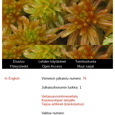
Etusivu
Lehden käytänteet
Toimituskunta
Yhteystiedot
Open Access
Muut sarjat
In English
Viimeisin julkaistu numero:
76
Julkaisufoorumin luokka: 1
Vertaisarviointimenettely
Kirjoitusohjeet tekijälle
Tarjoa artikkeli (käsikirjoitus)
Valitse numero: