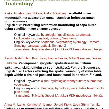
'hydrology'
Aleksi Isoaho
,
Lauri Ikkala
,
Aleksi Räsänen
.
Satelliittikuvien
muutostulkinta aapasoiden ennallistamisen hoitoseurannan
priorisoinnissa.
English title:
Prioritising restoration monitoring of aapa mires
using satellite image change detection.
Original keywords:
hydrologia
;
kasvillisuus
;
turvemaat
;
kaukokartoitus
;
Landsat
;
optinen
;
Sentinel-2
English keywords:
peatlands
;
vegetation
;
hydrology
;
Remote
Sensing
;
Landsat
;
optical
;
Sentinel-2
Tiivistelmä
|
Näytä lisätiedot
|
Artikkeli PDF-muodossa
|
Tekijät
Kersti Haahti
,
Harri Koivusalo
,
Hannu Hökkä
,
Mika Nieminen
,
Sakari
Sarkkola
.
Vedenpinnan syvyyden spatiaaliseen vaihteluun
vaikuttavat tekijät ojitetussa suometsikössä Pohjois-Suomessa.
English title:
Factors affecting the spatial variability of water table
depth within a drained peatland forest stand in northern Finland.
Original keywords:
ojitus
;
hydrologia
;
mäntypuusto
;
suometsä
;
vedenpinta
English keywords:
Drainage
;
hydrology
;
water table level
;
Scots
pine stand
Tiivistelmä
|
Näytä lisätiedot
|
Artikkeli PDF-muodossa
|
Tekijät
Anna M. Laine
,
Kenneth A. Byrne
,
Gerard Kiely
,
Eeva-Stiina Tuittila
.
Vedenpinnan muutoksen lyhytaikaiset vaikutukset hiilidioksidi- ja