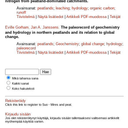
nitrogen from peatland-dominated catchments.
Avainsanat:
peatlands
;
leaching
;
hydrology
;
organic carbon
;
runoff
Tiivistelmä
|
Näytä lisätiedot
|
Artikkeli PDF-muodossa
|
Tekijät
Eville Gorham
,
Jan A. Janssens
.
The paleorecord of geochemistry
and hydrology in northern peatlands and its relation to global
change.
Avainsanat:
peatlands
;
Geochemistry
;
global change
;
hydrology
;
paleorecord
Tiivistelmä
|
Näytä lisätiedot
|
Artikkeli PDF-muodossa
|
Tekijät
Mikä tahansa sana
Kaikki sanat
Koko hakuteksti
Rekisteröidy
Click this link to register to Suo - Mires and peat.
Kirjaudu sisään
Jos olet rekisteröitynyt käyttäjä, kirjaudu sisään tallentaaksesi valitsemasi artikkelit
myöhempää käyttöä varten.