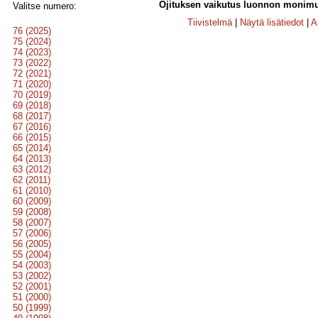
Ojituksen vaikutus luonnon monimuo
Valitse numero:
Tiivistelmä
|
Näytä lisätiedot
|
A
76 (2025)
75 (2024)
74 (2023)
73 (2022)
72 (2021)
71 (2020)
70 (2019)
69 (2018)
68 (2017)
67 (2016)
66 (2015)
65 (2014)
64 (2013)
63 (2012)
62 (2011)
61 (2010)
60 (2009)
59 (2008)
58 (2007)
57 (2006)
56 (2005)
55 (2004)
54 (2003)
53 (2002)
52 (2001)
51 (2000)
50 (1999)