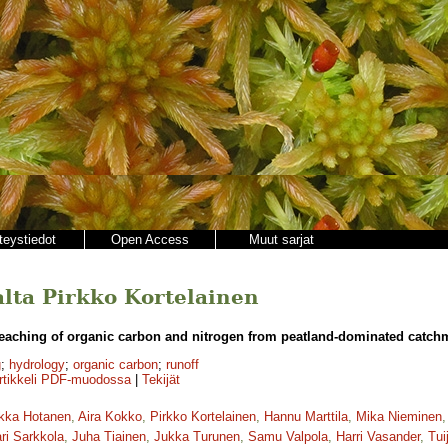
teystiedot
Open Access
Muut sarjat
jalta Pirkko Kortelainen
eaching of organic carbon and nitrogen from peatland-dominated catch
g
;
hydrology
;
organic carbon
;
runoff
rtikkeli PDF-muodossa
|
Tekijät
kka Hotanen
,
Aira Kokko
,
Pirkko Kortelainen
,
Hannu Marttila
,
Mika Nieminen
ri Sarkkola
,
Juha Tiainen
,
Jukka Turunen
,
Samu Valpola
,
Harri Vasander
,
Tui