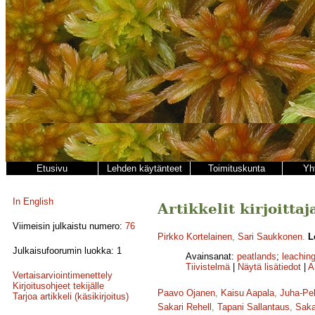
Etusivu
Lehden käytänteet
Toimituskunta
Yh
In English
Artikkelit kirjoitta
Viimeisin julkaistu numero:
76
Pirkko Kortelainen
,
Sari Saukkonen
.
L
Julkaisufoorumin luokka: 1
Avainsanat:
peatlands
;
leachin
Tiivistelmä
|
Näytä lisätiedot
|
A
Vertaisarviointimenettely
Kirjoitusohjeet tekijälle
Paavo Ojanen
,
Kaisu Aapala
,
Juha-Pe
Tarjoa artikkeli (käsikirjoitus)
Sakari Rehell
,
Tapani Sallantaus
,
Saka