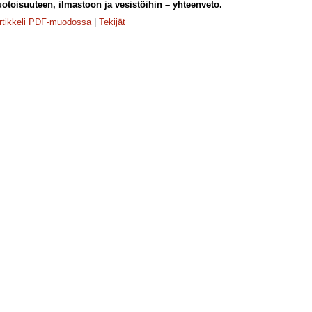
toisuuteen, ilmastoon ja vesistöihin – yhteenveto.
rtikkeli PDF-muodossa
|
Tekijät