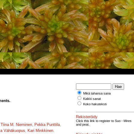
Mikä tahansa sana
Kaikki sanat
ments.
Koko hakuteksti
Rekisteröidy
Click this link to register to Suo - Mires
,
Tiina M. Nieminen
,
Pekka Punttila
,
and peat.
ja Vähäkuopus
,
Kari Minkkinen
.