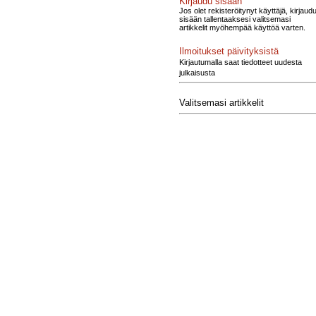
Kirjaudu sisään
Jos olet rekisteröitynyt käyttäjä, kirjaud
sisään tallentaaksesi valitsemasi
artikkelit myöhempää käyttöä varten.
Ilmoitukset päivityksistä
Kirjautumalla saat tiedotteet uudesta
julkaisusta
Valitsemasi artikkelit