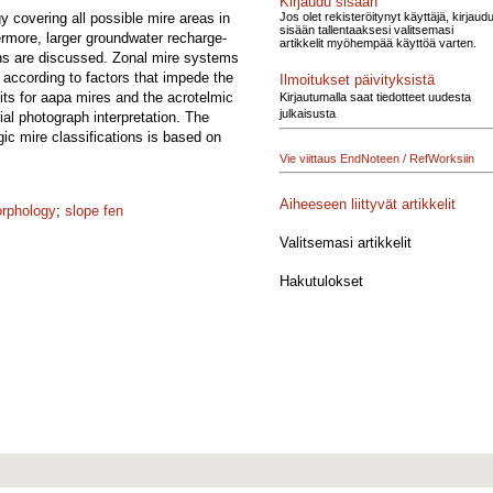
Kirjaudu sisään
Jos olet rekisteröitynyt käyttäjä, kirjaud
y covering all possible mire areas in
sisään tallentaaksesi valitsemasi
ermore, larger groundwater recharge-
artikkelit myöhempää käyttöä varten.
ions are discussed. Zonal mire systems
according to factors that impede the
Ilmoitukset päivityksistä
its for aapa mires and the acrotelmic
Kirjautumalla saat tiedotteet uudesta
julkaisusta
ial photograph interpretation. The
ic mire classifications is based on
Vie viittaus EndNoteen / RefWorksiin
Aiheeseen liittyvät artikkelit
orphology
;
slope fen
Valitsemasi artikkelit
Hakutulokset