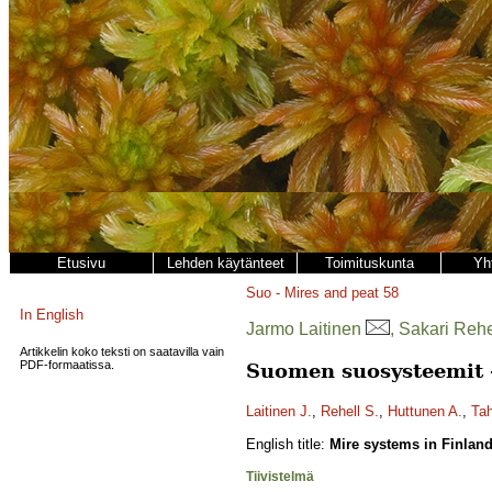
Etusivu
Lehden käytänteet
Toimituskunta
Yh
Suo - Mires and peat
58
In English
Jarmo Laitinen
, Sakari Reh
Artikkelin koko teksti on saatavilla vain
PDF-formaatissa.
Suomen suosysteemit -
Laitinen J.
,
Rehell S.
,
Huttunen A.
,
Tah
English title:
Mire systems in Finland 
Tiivistelmä