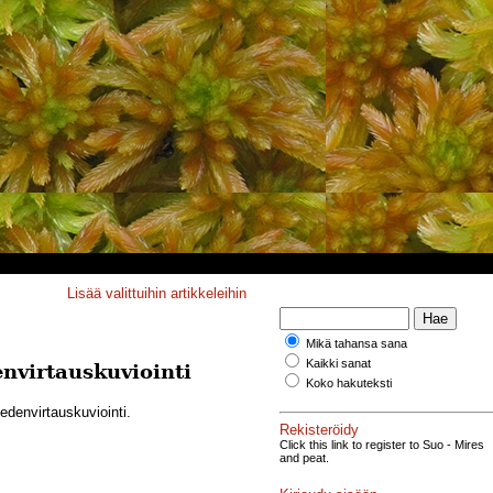
Lisää valittuihin artikkeleihin
Mikä tahansa sana
Kaikki sanat
envirtauskuviointi
Koko hakuteksti
edenvirtauskuviointi.
Rekisteröidy
Click this link to register to Suo - Mires
and peat.