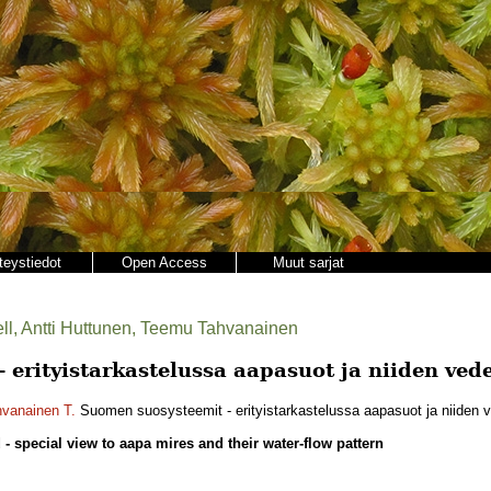
teystiedot
Open Access
Muut sarjat
ell, Antti Huttunen, Teemu Tahvanainen
 erityistarkastelussa aapasuot ja niiden ved
vanainen T.
Suomen suosysteemit - erityistarkastelussa aapasuot ja niiden v
- special view to aapa mires and their water-flow pattern