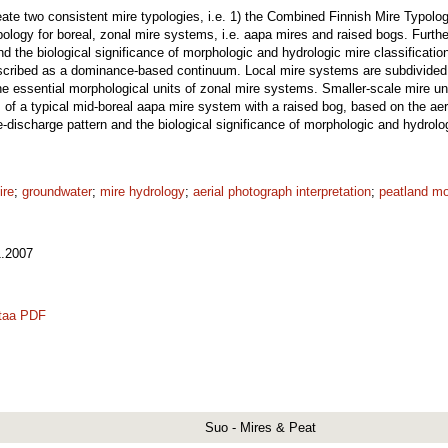
eate two consistent mire typologies, i.e. 1) the Combined Finnish Mire Typolog
ology for boreal, zonal mire systems, i.e. aapa mires and raised bogs. Furth
d the biological significance of morphologic and hydrologic mire classificat
scribed as a dominance-based continuum. Local mire systems are subdivided 
he essential morphological units of zonal mire systems. Smaller-scale mire un
s of a typical mid-boreal aapa mire system with a raised bog, based on the aer
-discharge pattern and the biological significance of morphologic and hydrolog
ire
;
groundwater
;
mire hydrology
;
aerial photograph interpretation
;
peatland m
.2007
taa PDF
Suo - Mires & Peat