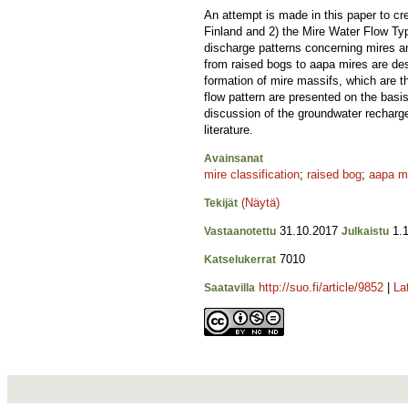
An attempt is made in this paper to cr
Finland and 2) the Mire Water Flow Typ
discharge patterns concerning mires an
from raised bogs to aapa mires are de
formation of mire massifs, which are t
flow pattern are presented on the basi
discussion of the groundwater recharge
literature.
Avainsanat
mire classification
;
raised bog
;
aapa m
(Näytä)
Tekijät
31.10.2017
1.1
Vastaanotettu
Julkaistu
7010
Katselukerrat
http://suo.fi/article/9852
|
La
Saatavilla