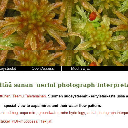
teystiedot
Open Access
Muut sarjat
ältää sanan 'aerial photograph interpret
uttunen
,
Teemu Tahvanainen
.
Suomen suosysteemit - erityistarkastelussa a
- special view to aapa mires and their water-flow pattern.
;
raised bog
;
aapa mire
;
groundwater
;
mire hydrology
;
aerial photograph interpr
rtikkeli PDF-muodossa
|
Tekijät