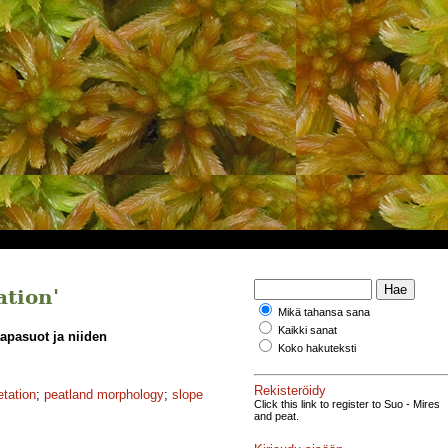
ation'
Mikä tahansa sana
Kaikki sanat
apasuot ja niiden
Koko hakuteksti
Rekisteröidy
etation
;
peatland morphology
;
slope
Click this link to register to Suo - Mires
and peat.