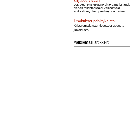
Kirjaudu sisään
Jos olet rekisteröitynyt käyttäjä, kirjaud
sisään tallentaaksesi valitsemasi
artikkelit myöhempää käyttöä varten.
Ilmoitukset päivityksistä
Kirjautumalla saat tiedotteet uudesta
julkaisusta
Valitsemasi artikkelit