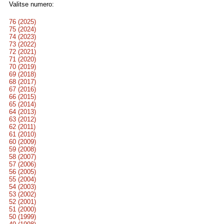
Valitse numero:
76 (2025)
75 (2024)
74 (2023)
73 (2022)
72 (2021)
71 (2020)
70 (2019)
69 (2018)
68 (2017)
67 (2016)
66 (2015)
65 (2014)
64 (2013)
63 (2012)
62 (2011)
61 (2010)
60 (2009)
59 (2008)
58 (2007)
57 (2006)
56 (2005)
55 (2004)
54 (2003)
53 (2002)
52 (2001)
51 (2000)
50 (1999)