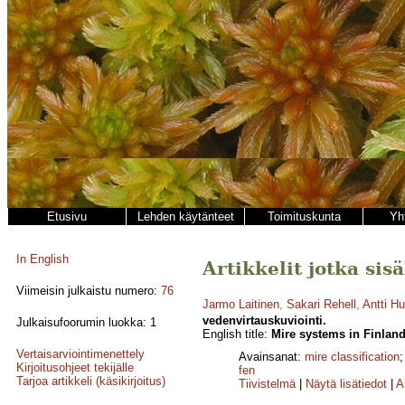
Etusivu
Lehden käytänteet
Toimituskunta
Yh
In English
Artikkelit jotka sis
Viimeisin julkaistu numero:
76
Jarmo Laitinen
,
Sakari Rehell
,
Antti H
vedenvirtauskuviointi.
Julkaisufoorumin luokka: 1
English title:
Mire systems in Finland 
Vertaisarviointimenettely
Avainsanat:
mire classification
Kirjoitusohjeet tekijälle
fen
Tarjoa artikkeli (käsikirjoitus)
Tiivistelmä
|
Näytä lisätiedot
|
A