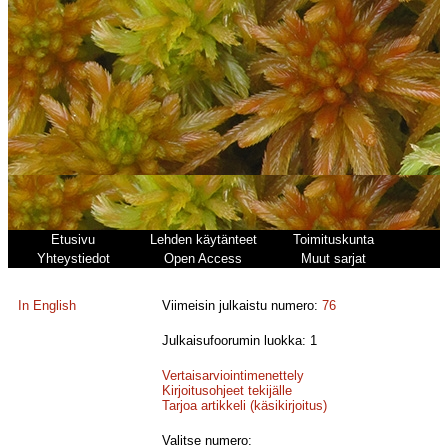
Etusivu
Lehden käytänteet
Toimituskunta
Yhteystiedot
Open Access
Muut sarjat
In English
Viimeisin julkaistu numero:
76
Julkaisufoorumin luokka: 1
Vertaisarviointimenettely
Kirjoitusohjeet tekijälle
Tarjoa artikkeli (käsikirjoitus)
Valitse numero: