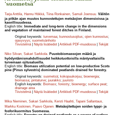
'suometsä'
Tarja Anttila
,
Hannu Hökkä
,
Tiina Ronkainen
,
Samuli Joensuu
.
Välitön
ja pitkän ajan muutos kunnostettujen metsäojien dimensioissa ja
kasvillisuudessa.
English title:
Immediate and long-term change in the dimensions
and vegetation of maintained forest ditches in Finland.
Original keywords:
turvemaa
;
kunnostusojitus
;
ojien kunnostus
;
ojasyvyys
;
suometsänhoito
Tiivistelmä
|
Näytä lisätiedot
|
Artikkeli PDF-muodossa
|
Tekijät
Niko Silvan
,
Sakari Sarkkola
.
Puustobiomassojen määrä ja
hyödyntämismahdollisuudet heikkotuottoisilla mäntyvaltaisilla
turvemaan ojitusalueilla.
English title:
Biomass utilization potential on low-productive Scots
pine (Pinus sylvestris) dominated peatlands drained for forestry.
Original keywords:
suometsä
;
kokopuukorjuu
;
bioenergia
;
biomassa
;
pintaturve
;
juurakko
;
juuristo
English keywords:
Biomass
;
forestry
;
bioenergy
;
surface peat
;
drainage area
Tiivistelmä
|
Näytä lisätiedot
|
Artikkeli PDF-muodossa
|
Tekijät
Mika Nieminen
,
Sakari Sarkkola
,
Kersti Haahti
,
Tapani Sallantaus
,
Markku Koskinen
,
Paavo Ojanen
.
Metsäojitettujen soiden typpi- ja
fosforikuormitus Suomessa.
English title:
Forestry on drained peatlands as a source of surface