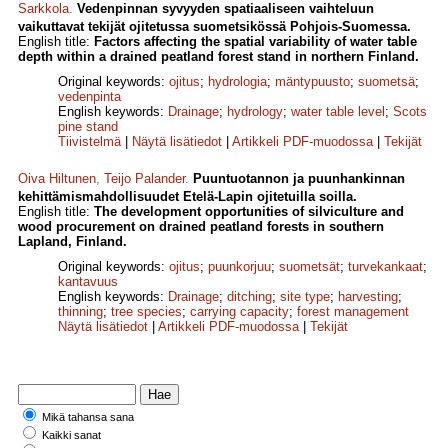
Sarkkola
.
Vedenpinnan syvyyden spatiaaliseen vaihteluun
vaikuttavat tekijät ojitetussa suometsikössä Pohjois-Suomessa.
English title:
Factors affecting the spatial variability of water table
depth within a drained peatland forest stand in northern Finland.
Original keywords:
ojitus
;
hydrologia
;
mäntypuusto
;
suometsä
;
vedenpinta
English keywords:
Drainage
;
hydrology
;
water table level
;
Scots
pine stand
Tiivistelmä
|
Näytä lisätiedot
|
Artikkeli PDF-muodossa
|
Tekijät
Oiva Hiltunen
,
Teijo Palander
.
Puuntuotannon ja puunhankinnan
kehittämismahdollisuudet Etelä-Lapin ojitetuilla soilla.
English title:
The development opportunities of silviculture and
wood procurement on drained peatland forests in southern
Lapland, Finland.
Original keywords:
ojitus
;
puunkorjuu
;
suometsät
;
turvekankaat
;
kantavuus
English keywords:
Drainage
;
ditching
;
site type
;
harvesting
;
thinning
;
tree species
;
carrying capacity
;
forest management
Näytä lisätiedot
|
Artikkeli PDF-muodossa
|
Tekijät
Mikä tahansa sana
Kaikki sanat