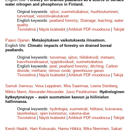
water nitrogen and phosphorus in Finland.
Original keywords:
ojitus
;
suometsätalous
;
huuhtoutuminen
;
turvemaat
;
vesistövaikutukset
English keywords:
peatland forestry
;
Drainage
;
leaching
;
water
quality
Tiivistelmä
|
Näytä lisätiedot
|
Artikkeli PDF-muodossa
|
Tekijät
Paavo Ojanen
.
Metsäojituksen vaikutuksesta ilmastoon.
English title:
Climatic impacts of forestry on drained boreal
peatlands.
Original keywords:
turvemaa
;
ojitus
;
hiilidioksidi
;
metaani
;
kasvihuonekaasut
;
typpioksiduuli
;
suometsätalous
English keywords:
peat
;
peatland forestry
;
ditching
;
Carbon
dioxide
;
methane
;
nitrous oxide
;
greenhouse gases
Tiivistelmä
|
Näytä lisätiedot
|
Artikkeli PDF-muodossa
|
Tekijä
Samuli Joensuu
,
Vesa Leppänen
,
Miia Saarimaa
,
Leena Stenberg
,
Mikko Niemi
,
Alexander Alexander
,
Jussi Peuhkurinen
.
Hydrologinen
kytkeytyneisyys – avain suometsien kasvun ja hiilinielun
hallinnassa.
Original keywords:
hydrologia
;
suometsät
;
hiilitase
;
kuivavara
;
laserkeilaus
;
ojien kunnostus
;
valuma-alue
Tiivistelmä
|
Näytä lisätiedot
|
Artikkeli PDF-muodossa
|
Tekijät
Kersti Haahti
,
Harri Koivusalo
,
Hannu Hökkä
,
Mika Nieminen
,
Sakari