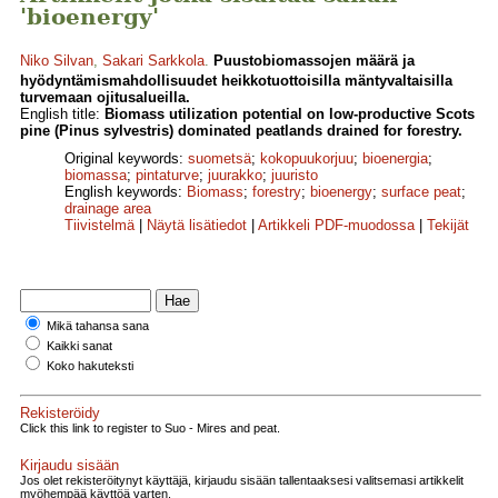
'bioenergy'
Niko Silvan
,
Sakari Sarkkola
.
Puustobiomassojen määrä ja
hyödyntämismahdollisuudet heikkotuottoisilla mäntyvaltaisilla
turvemaan ojitusalueilla.
English title:
Biomass utilization potential on low-productive Scots
pine (Pinus sylvestris) dominated peatlands drained for forestry.
Original keywords:
suometsä
;
kokopuukorjuu
;
bioenergia
;
biomassa
;
pintaturve
;
juurakko
;
juuristo
English keywords:
Biomass
;
forestry
;
bioenergy
;
surface peat
;
drainage area
Tiivistelmä
|
Näytä lisätiedot
|
Artikkeli PDF-muodossa
|
Tekijät
Mikä tahansa sana
Kaikki sanat
Koko hakuteksti
Rekisteröidy
Click this link to register to Suo - Mires and peat.
Kirjaudu sisään
Jos olet rekisteröitynyt käyttäjä, kirjaudu sisään tallentaaksesi valitsemasi artikkelit
myöhempää käyttöä varten.