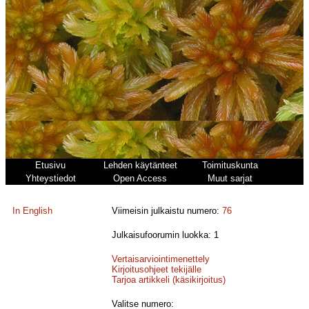
Etusivu
Lehden käytänteet
Toimituskunta
Yhteystiedot
Open Access
Muut sarjat
In English
Viimeisin julkaistu numero:
76
Julkaisufoorumin luokka: 1
Vertaisarviointimenettely
Kirjoitusohjeet tekijälle
Tarjoa artikkeli (käsikirjoitus)
Valitse numero: