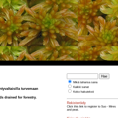
Mikä tahansa sana
Kaikki sanat
tyvaltaisilla turvemaan
Koko hakuteksti
s drained for forestry.
Rekisteröidy
Click this link to register to Suo - Mires
and peat.