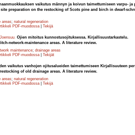
 maanmuokkauksen vaikutus männyn ja koivun taimettumiseen varpu- ja p
d site preparation on the restocking of Scots pine and birch in dwarf-sch
e areas
;
natural regeneration
rtikkeli PDF-muodossa
|
Tekijä
 Joensuu
.
Ojien mitoitus kunnostusojituksessa. Kirjallisuustarkastelu.
itch-network-maintenance areas. A literature review.
etwork maintenance
;
drainage areas
rtikkeli PDF-muodossa
|
Tekijät
den vaikutus vanhojen ojitusalueiden taimettumiseen Kirjallisuuteen per
 restocking of old drainage areas. A literature review.
e areas
;
natural regeneration
rtikkeli PDF-muodossa
|
Tekijä