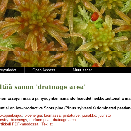
teystiedot
Open Access
Muut sarjat
ältää sanan 'drainage area'
iomassojen määrä ja hyödyntämismahdollisuudet heikkotuottoisilla män
ential on low-productive Scots pine (Pinus sylvestris) dominated peatland
okopuukorjuu
;
bioenergia
;
biomassa
;
pintaturve
;
juurakko
;
juuristo
restry
;
bioenergy
;
surface peat
;
drainage area
rtikkeli PDF-muodossa
|
Tekijät