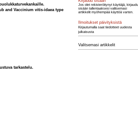
Kirjaudu sisään
uolukkaturvekankaille.
Jos olet rekisteröitynyt käyttäjä, kirjaud
sisään tallentaaksesi valitsemasi
rub and Vaccinium vitis-idaea type
artikkelit myöhempää käyttöä varten.
Ilmoitukset päivityksistä
Kirjautumalla saat tiedotteet uudesta
julkaisusta
Valitsemasi artikkelit
ustuva tarkastelu.