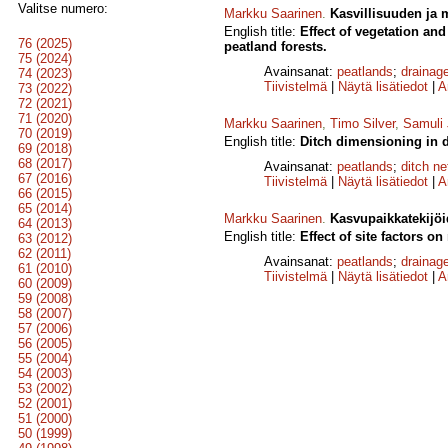
Valitse numero:
Markku Saarinen
.
Kasvillisuuden ja
English title:
Effect of vegetation an
76 (2025)
peatland forests.
75 (2024)
Avainsanat:
peatlands
;
drainag
74 (2023)
Tiivistelmä
|
Näytä lisätiedot
|
A
73 (2022)
72 (2021)
71 (2020)
Markku Saarinen
,
Timo Silver
,
Samuli
70 (2019)
English title:
Ditch dimensioning in d
69 (2018)
68 (2017)
Avainsanat:
peatlands
;
ditch n
67 (2016)
Tiivistelmä
|
Näytä lisätiedot
|
A
66 (2015)
65 (2014)
Markku Saarinen
.
Kasvupaikkatekijöi
64 (2013)
English title:
Effect of site factors on
63 (2012)
62 (2011)
Avainsanat:
peatlands
;
drainag
61 (2010)
Tiivistelmä
|
Näytä lisätiedot
|
A
60 (2009)
59 (2008)
58 (2007)
57 (2006)
56 (2005)
55 (2004)
54 (2003)
53 (2002)
52 (2001)
51 (2000)
50 (1999)