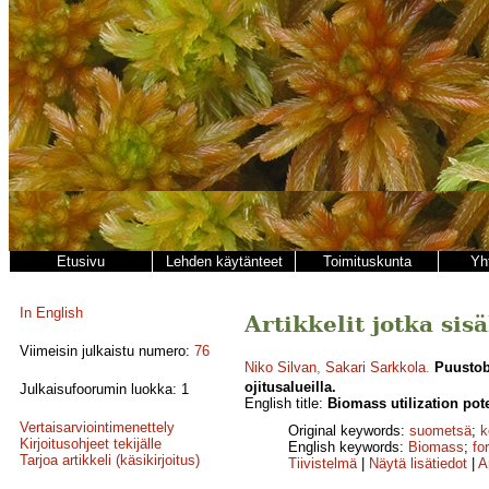
Etusivu
Lehden käytänteet
Toimituskunta
Yh
In English
Artikkelit jotka sis
Viimeisin julkaistu numero:
76
Niko Silvan
,
Sakari Sarkkola
.
Puustob
ojitusalueilla.
Julkaisufoorumin luokka: 1
English title:
Biomass utilization pot
Vertaisarviointimenettely
Original keywords:
suometsä
;
k
Kirjoitusohjeet tekijälle
English keywords:
Biomass
;
fo
Tarjoa artikkeli (käsikirjoitus)
Tiivistelmä
|
Näytä lisätiedot
|
A