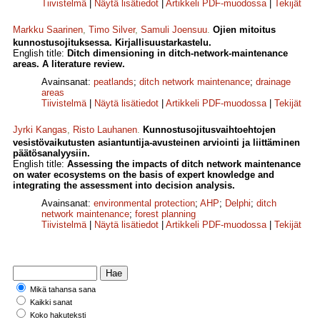
Tiivistelmä
|
Näytä lisätiedot
|
Artikkeli PDF-muodossa
|
Tekijät
Markku Saarinen
,
Timo Silver
,
Samuli Joensuu
.
Ojien mitoitus
kunnostusojituksessa. Kirjallisuustarkastelu.
English title:
Ditch dimensioning in ditch-network-maintenance
areas. A literature review.
Avainsanat:
peatlands
;
ditch network maintenance
;
drainage
areas
Tiivistelmä
|
Näytä lisätiedot
|
Artikkeli PDF-muodossa
|
Tekijät
Jyrki Kangas
,
Risto Lauhanen
.
Kunnostusojitusvaihtoehtojen
vesistövaikutusten asiantuntija-avusteinen arviointi ja liittäminen
päätösanalyysiin.
English title:
Assessing the impacts of ditch network maintenance
on water ecosystems on the basis of expert knowledge and
integrating the assessment into decision analysis.
Avainsanat:
environmental protection
;
AHP
;
Delphi
;
ditch
network maintenance
;
forest planning
Tiivistelmä
|
Näytä lisätiedot
|
Artikkeli PDF-muodossa
|
Tekijät
Mikä tahansa sana
Kaikki sanat
Koko hakuteksti