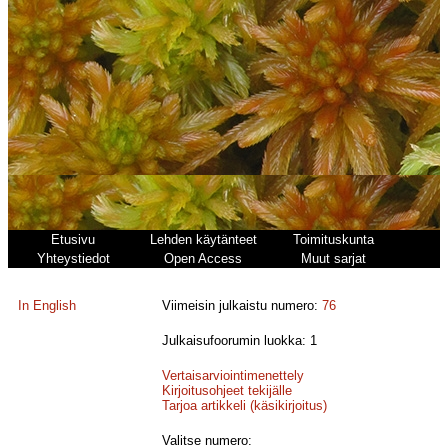
Etusivu
Lehden käytänteet
Toimituskunta
Yhteystiedot
Open Access
Muut sarjat
In English
Viimeisin julkaistu numero:
76
Julkaisufoorumin luokka: 1
Vertaisarviointimenettely
Kirjoitusohjeet tekijälle
Tarjoa artikkeli (käsikirjoitus)
Valitse numero: