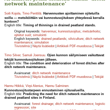
network maintenance'
Soili Kojola
,
Timo Penttilä
.
Harvennusten ajoittaminen ojitetuilla
soilla — metsiköittäin vai kunnostusojituksen yhteydessä kerralla
kuntoon?
English title:
Timing of thinnings in drained peatland stands.
Original keywords:
harvennus
;
kunnostusojitus
;
metsänhoito
;
ojitetut suot
;
simulointi
English keywords:
drained peatlands
;
silviculture
;
ditch network
maintenance
;
simulation
Tiivistelmä
|
Näytä lisätiedot
|
Artikkeli PDF-muodossa
|
Tekijät
Timo Silver
,
Samuli Joensuu
.
Ojien kunnon säilymiseen vaikuttavat
tekijät kunnostusojituksen jälkeen.
English title:
The condition and deterioration of forest ditches after
ditch network maintenance.
Avainsanat:
ditch network maintenance
Tiivistelmä
|
Näytä lisätiedot
|
Artikkeli PDF-muodossa
|
Tekijät
Hannu Hökkä
,
Virpi Alenius
,
Hannu Salminen
.
Kunnostusojitustarpeen ennustaminen ojitusalueilla.
English title:
Predicting the need for ditch network maintenance in
drained peatland sites in Finland.
Avainsanat:
forest drainage
;
ditch network maintenance
;
logistic
regression
;
site