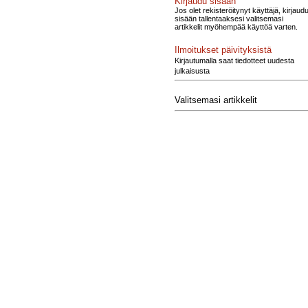
Kirjaudu sisään
Jos olet rekisteröitynyt käyttäjä, kirjaud
sisään tallentaaksesi valitsemasi
artikkelit myöhempää käyttöä varten.
Ilmoitukset päivityksistä
Kirjautumalla saat tiedotteet uudesta
julkaisusta
Valitsemasi artikkelit