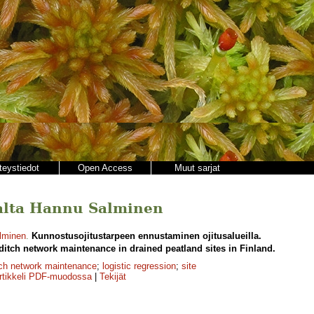
teystiedot
Open Access
Muut sarjat
ajalta Hannu Salminen
lminen
.
Kunnostusojitustarpeen ennustaminen ojitusalueilla.
 ditch network maintenance in drained peatland sites in Finland.
tch network maintenance
;
logistic regression
;
site
rtikkeli PDF-muodossa
|
Tekijät