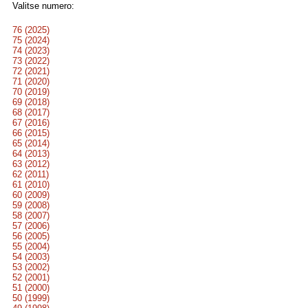
Valitse numero:
76 (2025)
75 (2024)
74 (2023)
73 (2022)
72 (2021)
71 (2020)
70 (2019)
69 (2018)
68 (2017)
67 (2016)
66 (2015)
65 (2014)
64 (2013)
63 (2012)
62 (2011)
61 (2010)
60 (2009)
59 (2008)
58 (2007)
57 (2006)
56 (2005)
55 (2004)
54 (2003)
53 (2002)
52 (2001)
51 (2000)
50 (1999)