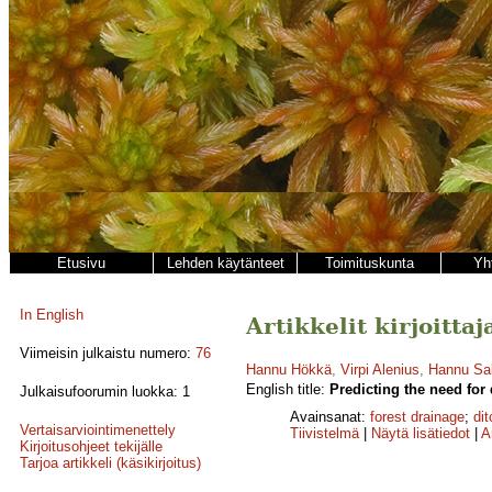
Etusivu
Lehden käytänteet
Toimituskunta
Yh
In English
Artikkelit kirjoitt
Viimeisin julkaistu numero:
76
Hannu Hökkä
,
Virpi Alenius
,
Hannu Sa
English title:
Predicting the need for
Julkaisufoorumin luokka: 1
Avainsanat:
forest drainage
;
di
Vertaisarviointimenettely
Tiivistelmä
|
Näytä lisätiedot
|
A
Kirjoitusohjeet tekijälle
Tarjoa artikkeli (käsikirjoitus)