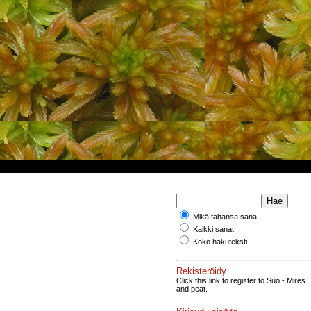
Mikä tahansa sana
Kaikki sanat
Koko hakuteksti
Rekisteröidy
Click this link to register to Suo - Mires
and peat.