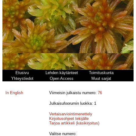
Etusivu
Lehden käytänteet
Toimituskunta
Yhteystiedot
Open Access
Muut sarjat
In English
Viimeisin julkaistu numero:
76
Julkaisufoorumin luokka: 1
Vertaisarviointimenettely
Kirjoitusohjeet tekijälle
Tarjoa artikkeli (käsikirjoitus)
Valitse numero: