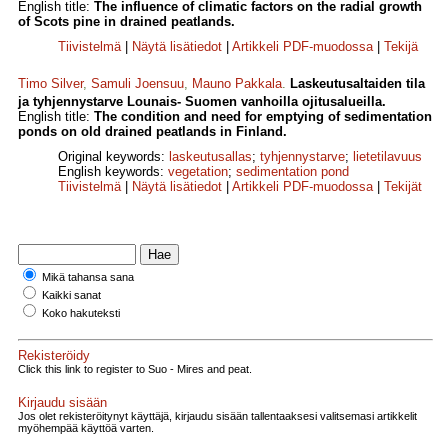
English title:
The influence of climatic factors on the radial growth
of Scots pine in drained peatlands.
Tiivistelmä
|
Näytä lisätiedot
|
Artikkeli PDF-muodossa
|
Tekijä
Timo Silver
,
Samuli Joensuu
,
Mauno Pakkala
.
Laskeutusaltaiden tila
ja tyhjennystarve Lounais- Suomen vanhoilla ojitusalueilla.
English title:
The condition and need for emptying of sedimentation
ponds on old drained peatlands in Finland.
Original keywords:
laskeutusallas
;
tyhjennystarve
;
lietetilavuus
English keywords:
vegetation
;
sedimentation pond
Tiivistelmä
|
Näytä lisätiedot
|
Artikkeli PDF-muodossa
|
Tekijät
Mikä tahansa sana
Kaikki sanat
Koko hakuteksti
Rekisteröidy
Click this link to register to Suo - Mires and peat.
Kirjaudu sisään
Jos olet rekisteröitynyt käyttäjä, kirjaudu sisään tallentaaksesi valitsemasi artikkelit
myöhempää käyttöä varten.