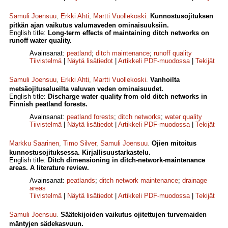
Samuli Joensuu
,
Erkki Ahti
,
Martti Vuollekoski
.
Kunnostusojituksen
pitkän ajan vaikutus valumaveden ominaisuuksiin.
English title:
Long-term effects of maintaining ditch networks on
runoff water quality.
Avainsanat:
peatland
;
ditch maintenance
;
runoff quality
Tiivistelmä
|
Näytä lisätiedot
|
Artikkeli PDF-muodossa
|
Tekijät
Samuli Joensuu
,
Erkki Ahti
,
Martti Vuollekoski
.
Vanhoilta
metsäojitusalueilta valuvan veden ominaisuudet.
English title:
Discharge water quality from old ditch networks in
Finnish peatland forests.
Avainsanat:
peatland forests
;
ditch networks
;
water quality
Tiivistelmä
|
Näytä lisätiedot
|
Artikkeli PDF-muodossa
|
Tekijät
Markku Saarinen
,
Timo Silver
,
Samuli Joensuu
.
Ojien mitoitus
kunnostusojituksessa. Kirjallisuustarkastelu.
English title:
Ditch dimensioning in ditch-network-maintenance
areas. A literature review.
Avainsanat:
peatlands
;
ditch network maintenance
;
drainage
areas
Tiivistelmä
|
Näytä lisätiedot
|
Artikkeli PDF-muodossa
|
Tekijät
Samuli Joensuu
.
Säätekijoiden vaikutus ojitettujen turvemaiden
mäntyjen sädekasvuun.