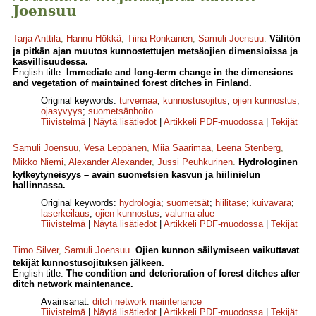
Joensuu
Tarja Anttila
,
Hannu Hökkä
,
Tiina Ronkainen
,
Samuli Joensuu
.
Välitön
ja pitkän ajan muutos kunnostettujen metsäojien dimensioissa ja
kasvillisuudessa.
English title:
Immediate and long-term change in the dimensions
and vegetation of maintained forest ditches in Finland.
Original keywords:
turvemaa
;
kunnostusojitus
;
ojien kunnostus
;
ojasyvyys
;
suometsänhoito
Tiivistelmä
|
Näytä lisätiedot
|
Artikkeli PDF-muodossa
|
Tekijät
Samuli Joensuu
,
Vesa Leppänen
,
Miia Saarimaa
,
Leena Stenberg
,
Mikko Niemi
,
Alexander Alexander
,
Jussi Peuhkurinen
.
Hydrologinen
kytkeytyneisyys – avain suometsien kasvun ja hiilinielun
hallinnassa.
Original keywords:
hydrologia
;
suometsät
;
hiilitase
;
kuivavara
;
laserkeilaus
;
ojien kunnostus
;
valuma-alue
Tiivistelmä
|
Näytä lisätiedot
|
Artikkeli PDF-muodossa
|
Tekijät
Timo Silver
,
Samuli Joensuu
.
Ojien kunnon säilymiseen vaikuttavat
tekijät kunnostusojituksen jälkeen.
English title:
The condition and deterioration of forest ditches after
ditch network maintenance.
Avainsanat:
ditch network maintenance
Tiivistelmä
|
Näytä lisätiedot
|
Artikkeli PDF-muodossa
|
Tekijät