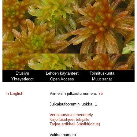
Etusivu
Lehden käytänteet
Toimituskunta
Yhteystiedot
Open Access
Muut sarjat
In English
Viimeisin julkaistu numero:
76
Julkaisufoorumin luokka: 1
Vertaisarviointimenettely
Kirjoitusohjeet tekijälle
Tarjoa artikkeli (käsikirjoitus)
Valitse numero: