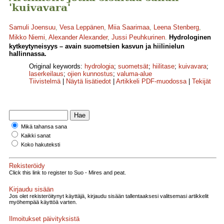
'kuivavara'
Samuli Joensuu
,
Vesa Leppänen
,
Miia Saarimaa
,
Leena Stenberg
,
Mikko Niemi
,
Alexander Alexander
,
Jussi Peuhkurinen
.
Hydrologinen
kytkeytyneisyys – avain suometsien kasvun ja hiilinielun
hallinnassa.
Original keywords:
hydrologia
;
suometsät
;
hiilitase
;
kuivavara
;
laserkeilaus
;
ojien kunnostus
;
valuma-alue
Tiivistelmä
|
Näytä lisätiedot
|
Artikkeli PDF-muodossa
|
Tekijät
Mikä tahansa sana
Kaikki sanat
Koko hakuteksti
Rekisteröidy
Click this link to register to Suo - Mires and peat.
Kirjaudu sisään
Jos olet rekisteröitynyt käyttäjä, kirjaudu sisään tallentaaksesi valitsemasi artikkelit
myöhempää käyttöä varten.
Ilmoitukset päivityksistä