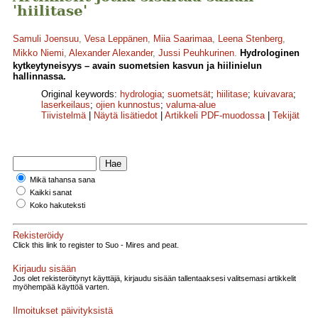
'hiilitase'
Samuli Joensuu
,
Vesa Leppänen
,
Miia Saarimaa
,
Leena Stenberg
,
Mikko Niemi
,
Alexander Alexander
,
Jussi Peuhkurinen
.
Hydrologinen
kytkeytyneisyys – avain suometsien kasvun ja hiilinielun
hallinnassa.
Original keywords:
hydrologia
;
suometsät
;
hiilitase
;
kuivavara
;
laserkeilaus
;
ojien kunnostus
;
valuma-alue
Tiivistelmä
|
Näytä lisätiedot
|
Artikkeli PDF-muodossa
|
Tekijät
Mikä tahansa sana
Kaikki sanat
Koko hakuteksti
Rekisteröidy
Click this link to register to Suo - Mires and peat.
Kirjaudu sisään
Jos olet rekisteröitynyt käyttäjä, kirjaudu sisään tallentaaksesi valitsemasi artikkelit
myöhempää käyttöä varten.
Ilmoitukset päivityksistä