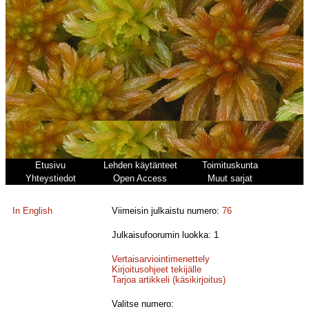
Etusivu
Lehden käytänteet
Toimituskunta
Yhteystiedot
Open Access
Muut sarjat
In English
Viimeisin julkaistu numero:
76
Julkaisufoorumin luokka: 1
Vertaisarviointimenettely
Kirjoitusohjeet tekijälle
Tarjoa artikkeli (käsikirjoitus)
Valitse numero: