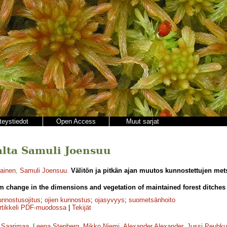
teystiedot
Open Access
Muut sarjat
jalta Samuli Joensuu
ainen
,
Samuli Joensuu
.
Välitön ja pitkän ajan muutos kunnostettujen met
 change in the dimensions and vegetation of maintained forest ditches 
unnostusojitus
;
ojien kunnostus
;
ojasyvyys
;
suometsänhoito
rtikkeli PDF-muodossa
|
Tekijät
 Saarimaa
,
Leena Stenberg
,
Mikko Niemi
,
Alexander Alexander
,
Jussi Peuhku