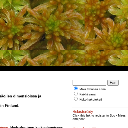
Mikä tahansa sana
Kaikki sanat
säojien dimensioissa ja
Koko hakuteksti
in Finland.
Rekisteröidy
Click this link to register to Suo - Mires
and peat.
rinen
.
Hydrologinen kytkeytyneisyys