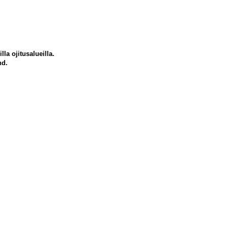
la ojitusalueilla.
nd.