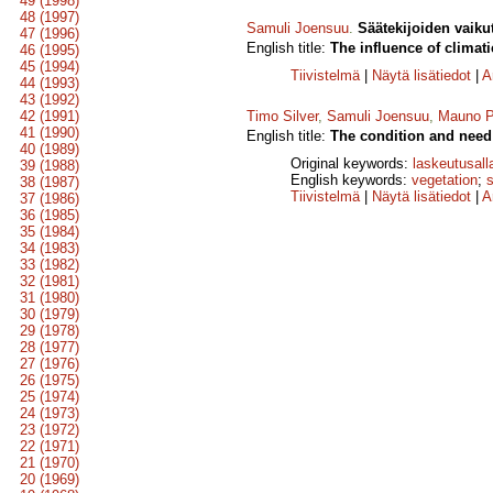
49 (1998)
48 (1997)
Samuli Joensuu
.
Säätekijoiden vaiku
47 (1996)
English title:
The influence of climati
46 (1995)
45 (1994)
Tiivistelmä
|
Näytä lisätiedot
|
A
44 (1993)
43 (1992)
42 (1991)
Timo Silver
,
Samuli Joensuu
,
Mauno P
41 (1990)
English title:
The condition and need 
40 (1989)
Original keywords:
laskeutusall
39 (1988)
English keywords:
vegetation
;
38 (1987)
Tiivistelmä
|
Näytä lisätiedot
|
A
37 (1986)
36 (1985)
35 (1984)
34 (1983)
33 (1982)
32 (1981)
31 (1980)
30 (1979)
29 (1978)
28 (1977)
27 (1976)
26 (1975)
25 (1974)
24 (1973)
23 (1972)
22 (1971)
21 (1970)
20 (1969)