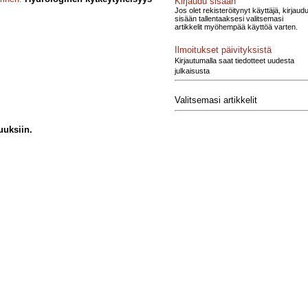
Kirjaudu sisään
Jos olet rekisteröitynyt käyttäjä, kirjaud
sisään tallentaaksesi valitsemasi
artikkelit myöhempää käyttöä varten.
Ilmoitukset päivityksistä
Kirjautumalla saat tiedotteet uudesta
julkaisusta
Valitsemasi artikkelit
uuksiin.