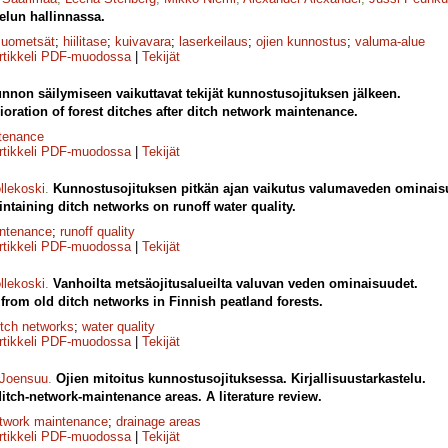
elun hallinnassa.
suometsät
;
hiilitase
;
kuivavara
;
laserkeilaus
;
ojien kunnostus
;
valuma-alue
rtikkeli PDF-muodossa
|
Tekijät
unnon säilymiseen vaikuttavat tekijät kunnostusojituksen jälkeen.
ioration of forest ditches after ditch network maintenance.
ntenance
rtikkeli PDF-muodossa
|
Tekijät
llekoski
.
Kunnostusojituksen pitkän ajan vaikutus valumaveden ominais
ntaining ditch networks on runoff water quality.
intenance
;
runoff quality
rtikkeli PDF-muodossa
|
Tekijät
llekoski
.
Vanhoilta metsäojitusalueilta valuvan veden ominaisuudet.
 from old ditch networks in Finnish peatland forests.
itch networks
;
water quality
rtikkeli PDF-muodossa
|
Tekijät
 Joensuu
.
Ojien mitoitus kunnostusojituksessa. Kirjallisuustarkastelu.
itch-network-maintenance areas. A literature review.
etwork maintenance
;
drainage areas
rtikkeli PDF-muodossa
|
Tekijät