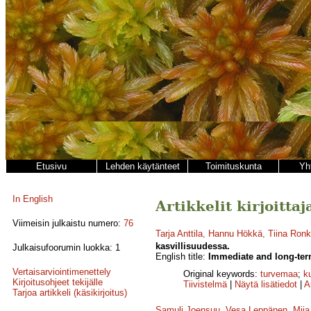
Etusivu
Lehden käytänteet
Toimituskunta
Yh
In English
Artikkelit kirjoitta
Viimeisin julkaistu numero:
76
Tarja Anttila
,
Hannu Hökkä
,
Tiina Ronk
kasvillisuudessa.
Julkaisufoorumin luokka: 1
English title:
Immediate and long-term
Vertaisarviointimenettely
Original keywords:
turvemaa
;
k
Kirjoitusohjeet tekijälle
Tiivistelmä
|
Näytä lisätiedot
|
A
Tarjoa artikkeli (käsikirjoitus)
Samuli Joensuu
,
Vesa Leppänen
,
Miia