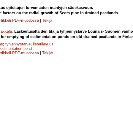
tus ojitettujen turvemaiden mäntyjen sädekasvuun.
c factors on the radial growth of Scots pine in drained peatlands.
rtikkeli PDF-muodossa
|
Tekijä
akkala
.
Laskeutusaltaiden tila ja tyhjennystarve Lounais- Suomen vanhoil
for emptying of sedimentation ponds on old drained peatlands in Finla
as
;
tyhjennystarve
;
lietetilavuus
sedimentation pond
rtikkeli PDF-muodossa
|
Tekijät