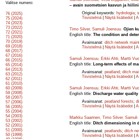
Valitse numero:
– avain suometsien kasvun ja hiilini
Original keywords:
hydrologia
;
76 (2025)
Tiivistelmä
|
Näytä lisätiedot
|
A
75 (2024)
74 (2023)
73 (2022)
Timo Silver
,
Samuli Joensuu
.
Ojien k
72 (2021)
English title:
The condition and deter
71 (2020)
70 (2019)
Avainsanat:
ditch network mai
69 (2018)
Tiivistelmä
|
Näytä lisätiedot
|
A
68 (2017)
67 (2016)
Samuli Joensuu
,
Erkki Ahti
,
Martti Vuo
66 (2015)
English title:
Long-term effects of mai
65 (2014)
64 (2013)
Avainsanat:
peatland
;
ditch ma
63 (2012)
Tiivistelmä
|
Näytä lisätiedot
|
A
62 (2011)
61 (2010)
60 (2009)
Samuli Joensuu
,
Erkki Ahti
,
Martti Vuo
59 (2008)
English title:
Discharge water quality
58 (2007)
Avainsanat:
peatland forests
;
d
57 (2006)
Tiivistelmä
|
Näytä lisätiedot
|
A
56 (2005)
55 (2004)
54 (2003)
Markku Saarinen
,
Timo Silver
,
Samuli
53 (2002)
English title:
Ditch dimensioning in d
52 (2001)
51 (2000)
Avainsanat:
peatlands
;
ditch n
50 (1999)
Tiivistelmä
|
Näytä lisätiedot
|
A