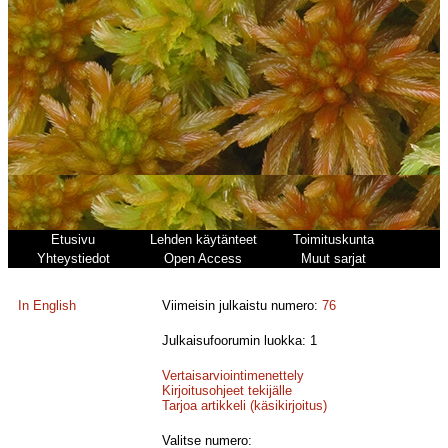
Etusivu
Lehden käytänteet
Toimituskunta
Yhteystiedot
Open Access
Muut sarjat
In English
Viimeisin julkaistu numero:
76
Julkaisufoorumin luokka: 1
Vertaisarviointimenettely
Kirjoitusohjeet tekijälle
Tarjoa artikkeli (käsikirjoitus)
Valitse numero: