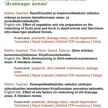
'drainage areas'
Markku Saarinen
.
Kasvillisuuden ja maanmuokkauksen vaikutus
männyn ja koivun taimettumiseen varpu- ja
puolukkaturvekankaille.
English title:
Effect of vegetation and site preparation on the
restocking of Scots pine and birch in dwarf-schrub and Vaccinium
vitis-idaea type peatland forests.
Avainsanat:
peatlands
;
drainage areas
;
natural regeneration
Tiivistelmä
|
Näytä lisätiedot
|
Artikkeli PDF-muodossa
|
Tekijä
Markku Saarinen
,
Timo Silver
,
Samuli Joensuu
.
Ojien mitoitus
kunnostusojituksessa. Kirjallisuustarkastelu.
English title:
Ditch dimensioning in ditch-network-maintenance
areas. A literature review.
Avainsanat:
peatlands
;
ditch network maintenance
;
drainage
areas
Tiivistelmä
|
Näytä lisätiedot
|
Artikkeli PDF-muodossa
|
Tekijät
Markku Saarinen
.
Kasvupaikkatekijöiden vaikutus vanhojen
ojitusalueiden taimettumiseen Kirjallisuuteen perustuva tarkastelu.
English title:
Effect of site factors on restocking of old drainage
areas. A literature review.
Avainsanat:
peatlands
;
drainage areas
;
natural regeneration
Tiivistelmä
|
Näytä lisätiedot
|
Artikkeli PDF-muodossa
|
Tekijä