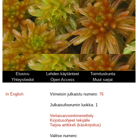
Etusivu
Lehden käytänteet
Toimituskunta
Yhteystiedot
Open Access
Muut sarjat
In English
Viimeisin julkaistu numero:
76
Julkaisufoorumin luokka: 1
Vertaisarviointimenettely
Kirjoitusohjeet tekijälle
Tarjoa artikkeli (käsikirjoitus)
Valitse numero: