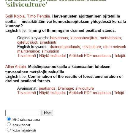
'silviculture'
Soili Kojola
,
Timo Penttilä
.
Harvennusten ajoittaminen ojitetuilla
soilla — metsiköittäin vai kunnostusojituksen yhteydessä kerralla
kuntoon?
English title:
Timing of thinnings in drained peatland stands.
Original keywords:
harvennus
;
kunnostusojitus
;
metsänhoito
;
ojitetut suot
;
simulointi
English keywords:
drained peatlands
;
silviculture
;
ditch network
maintenance
;
simulation
Tiivistelmä
|
Näytä lisätiedot
|
Artikkeli PDF-muodossa
|
Tekijät
Allan Antola
.
Metsänparannuksella aikaansaadun tuloksen
turvaaminen metsäojitusalueilla.
English title:
Confirmation of the results of forest amelioration of
drained peatland forests.
Avainsanat:
peatlands
;
Drainage
;
silviculture
Tiivistelmä
|
Näytä lisätiedot
|
Artikkeli PDF-muodossa
|
Tekijä
Mikä tahansa sana
Kaikki sanat
Koko hakuteksti