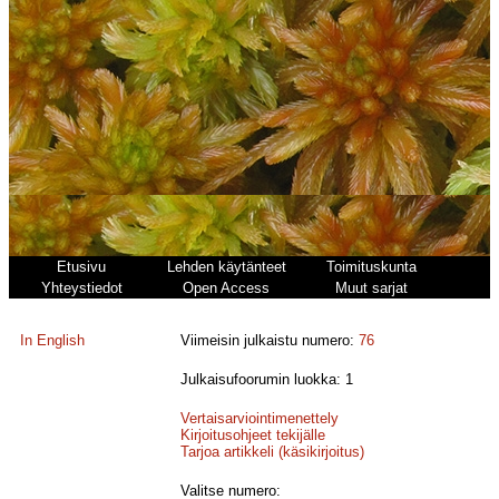
Etusivu
Lehden käytänteet
Toimituskunta
Yhteystiedot
Open Access
Muut sarjat
In English
Viimeisin julkaistu numero:
76
Julkaisufoorumin luokka: 1
Vertaisarviointimenettely
Kirjoitusohjeet tekijälle
Tarjoa artikkeli (käsikirjoitus)
Valitse numero: