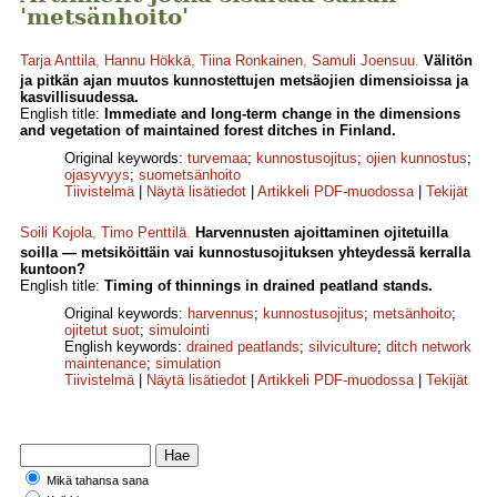
'metsänhoito'
Tarja Anttila
,
Hannu Hökkä
,
Tiina Ronkainen
,
Samuli Joensuu
.
Välitön
ja pitkän ajan muutos kunnostettujen metsäojien dimensioissa ja
kasvillisuudessa.
English title:
Immediate and long-term change in the dimensions
and vegetation of maintained forest ditches in Finland.
Original keywords:
turvemaa
;
kunnostusojitus
;
ojien kunnostus
;
ojasyvyys
;
suometsänhoito
Tiivistelmä
|
Näytä lisätiedot
|
Artikkeli PDF-muodossa
|
Tekijät
Soili Kojola
,
Timo Penttilä
.
Harvennusten ajoittaminen ojitetuilla
soilla — metsiköittäin vai kunnostusojituksen yhteydessä kerralla
kuntoon?
English title:
Timing of thinnings in drained peatland stands.
Original keywords:
harvennus
;
kunnostusojitus
;
metsänhoito
;
ojitetut suot
;
simulointi
English keywords:
drained peatlands
;
silviculture
;
ditch network
maintenance
;
simulation
Tiivistelmä
|
Näytä lisätiedot
|
Artikkeli PDF-muodossa
|
Tekijät
Mikä tahansa sana