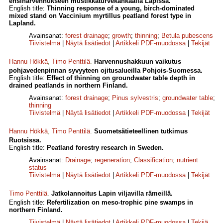
ensiharvennukseen mustikkaturvekankaalla Lapissa.
English title:
Thinning response of a young, birch-dominated
mixed stand on Vaccinium myrtillus peatland forest type in
Lapland.
Avainsanat:
forest drainage
;
growth
;
thinning
;
Betula pubescens
Tiivistelmä
|
Näytä lisätiedot
|
Artikkeli PDF-muodossa
|
Tekijät
Hannu Hökkä
,
Timo Penttilä
.
Harvennushakkuun vaikutus
pohjavedenpinnan syvyyteen ojitusalueilla Pohjois-Suomessa.
English title:
Effect of thinning on groundwater table depth in
drained peatlands in northern Finland.
Avainsanat:
forest drainage
;
Pinus sylvestris
;
groundwater table
;
thinning
Tiivistelmä
|
Näytä lisätiedot
|
Artikkeli PDF-muodossa
|
Tekijät
Hannu Hökkä
,
Timo Penttilä
.
Suometsätieteellinen tutkimus
Ruotsissa.
English title:
Peatland forestry research in Sweden.
Avainsanat:
Drainage
;
regeneration
;
Classification
;
nutrient
status
Tiivistelmä
|
Näytä lisätiedot
|
Artikkeli PDF-muodossa
|
Tekijät
Timo Penttilä
.
Jatkolannoitus Lapin viljavilla rämeillä.
English title:
Refertilization on meso-trophic pine swamps in
northern Finland.
Tiivistelmä
|
Näytä lisätiedot
|
Artikkeli PDF-muodossa
|
Tekijä