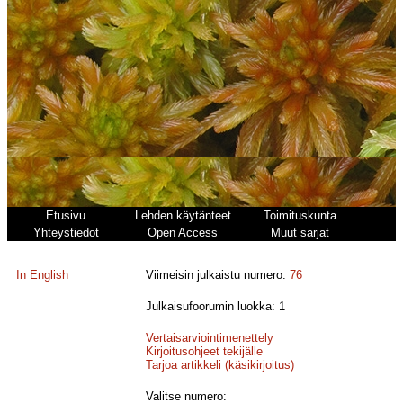
Etusivu
Lehden käytänteet
Toimituskunta
Yhteystiedot
Open Access
Muut sarjat
In English
Viimeisin julkaistu numero:
76
Julkaisufoorumin luokka: 1
Vertaisarviointimenettely
Kirjoitusohjeet tekijälle
Tarjoa artikkeli (käsikirjoitus)
Valitse numero: