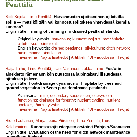
Penttilä
Soili Kojola
,
Timo Penttilä
.
Harvennusten ajoittaminen ojitetuilla
soilla — metsiköittäin vai kunnostusojituksen yhteydessä kerralla
kuntoon?
English title:
Timing of thinnings in drained peatland stands.
Original keywords:
harvennus
;
kunnostusojitus
;
metsänhoito
;
ojitetut suot
;
simulointi
English keywords:
drained peatlands
;
silviculture
;
ditch network
maintenance
;
simulation
Tiivistelmä
|
Näytä lisätiedot
|
Artikkeli PDF-muodossa
|
Tekijät
Raija Laiho
,
Timo Penttilä
,
Harri Vasander
,
Jukka Laine
.
Fosforin
ainekierto rämemännikön puustossa ja pintakasvillisuudessa
ojituksen jälkeen.
English title:
Post-drainage dynamics of P uptake by trees and
ground vegetation in Scots pine dominated peatlands.
Avainsanat:
mire
;
secondary succession
;
ecosystem
functioning
;
drainage for forestry
;
nutrient cycling
;
nutrient
upatake
;
Pinus sylvstris
Tiivistelmä
|
Näytä lisätiedot
|
Artikkeli PDF-muodossa
|
Tekijät
Risto Lauhanen
,
Marja-Leena Piiroinen
,
Timo Penttilä
,
Eero
Kolehmainen
.
Kunnostusojitustarpeen arviointi Pohjois-Suomessa.
English title:
Evaluation of the need for ditch network maintenance
in northern Finland.