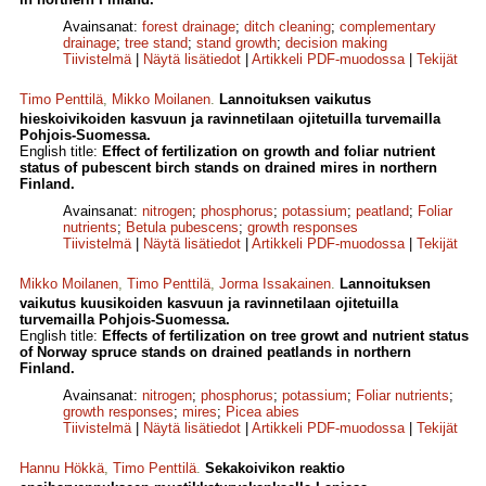
Avainsanat:
forest drainage
;
ditch cleaning
;
complementary
drainage
;
tree stand
;
stand growth
;
decision making
Tiivistelmä
|
Näytä lisätiedot
|
Artikkeli PDF-muodossa
|
Tekijät
Timo Penttilä
,
Mikko Moilanen
.
Lannoituksen vaikutus
hieskoivikoiden kasvuun ja ravinnetilaan ojitetuilla turvemailla
Pohjois-Suomessa.
English title:
Effect of fertilization on growth and foliar nutrient
status of pubescent birch stands on drained mires in northern
Finland.
Avainsanat:
nitrogen
;
phosphorus
;
potassium
;
peatland
;
Foliar
nutrients
;
Betula pubescens
;
growth responses
Tiivistelmä
|
Näytä lisätiedot
|
Artikkeli PDF-muodossa
|
Tekijät
Mikko Moilanen
,
Timo Penttilä
,
Jorma Issakainen
.
Lannoituksen
vaikutus kuusikoiden kasvuun ja ravinnetilaan ojitetuilla
turvemailla Pohjois-Suomessa.
English title:
Effects of fertilization on tree growt and nutrient status
of Norway spruce stands on drained peatlands in northern
Finland.
Avainsanat:
nitrogen
;
phosphorus
;
potassium
;
Foliar nutrients
;
growth responses
;
mires
;
Picea abies
Tiivistelmä
|
Näytä lisätiedot
|
Artikkeli PDF-muodossa
|
Tekijät
Hannu Hökkä
,
Timo Penttilä
.
Sekakoivikon reaktio