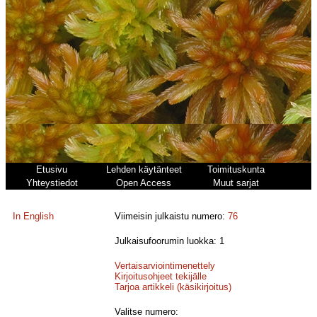
Etusivu
Lehden käytänteet
Toimituskunta
Yhteystiedot
Open Access
Muut sarjat
In English
Viimeisin julkaistu numero:
76
Julkaisufoorumin luokka: 1
Vertaisarviointimenettely
Kirjoitusohjeet tekijälle
Tarjoa artikkeli (käsikirjoitus)
Valitse numero: