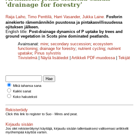
'drainage for forestry'
Raija Laiho
,
Timo Penttilä
,
Harri Vasander
,
Jukka Laine
.
Fosforin
ainekierto rämemännikön puustossa ja pintakasvillisuudessa
ojituksen jälkeen.
English title:
Post-drainage dynamics of P uptake by trees and
ground vegetation in Scots pine dominated peatlands.
Avainsanat:
mire
;
secondary succession
;
ecosystem
functioning
;
drainage for forestry
;
nutrient cycling
;
nutrient
upatake
;
Pinus sylvstris
Tiivistelmä
|
Näytä lisätiedot
|
Artikkeli PDF-muodossa
|
Tekijät
Mikä tahansa sana
Kaikki sanat
Koko hakuteksti
Rekisteröidy
Click this link to register to Suo - Mires and peat.
Kirjaudu sisään
Jos olet rekisteröitynyt käyttäjä, kirjaudu sisään tallentaaksesi valitsemasi artikkelit
myöhempää käyttöä varten.