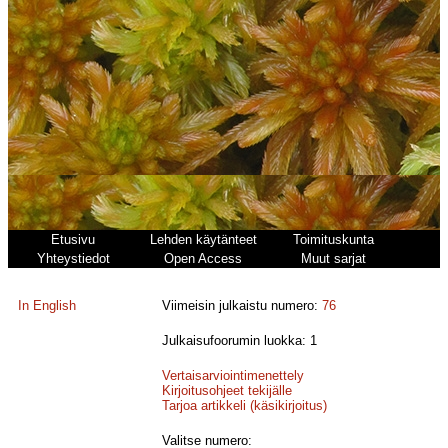
Etusivu
Lehden käytänteet
Toimituskunta
Yhteystiedot
Open Access
Muut sarjat
In English
Viimeisin julkaistu numero:
76
Julkaisufoorumin luokka: 1
Vertaisarviointimenettely
Kirjoitusohjeet tekijälle
Tarjoa artikkeli (käsikirjoitus)
Valitse numero: