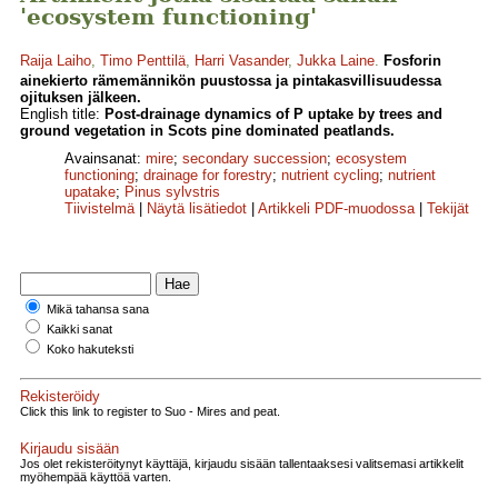
'ecosystem functioning'
Raija Laiho
,
Timo Penttilä
,
Harri Vasander
,
Jukka Laine
.
Fosforin
ainekierto rämemännikön puustossa ja pintakasvillisuudessa
ojituksen jälkeen.
English title:
Post-drainage dynamics of P uptake by trees and
ground vegetation in Scots pine dominated peatlands.
Avainsanat:
mire
;
secondary succession
;
ecosystem
functioning
;
drainage for forestry
;
nutrient cycling
;
nutrient
upatake
;
Pinus sylvstris
Tiivistelmä
|
Näytä lisätiedot
|
Artikkeli PDF-muodossa
|
Tekijät
Mikä tahansa sana
Kaikki sanat
Koko hakuteksti
Rekisteröidy
Click this link to register to Suo - Mires and peat.
Kirjaudu sisään
Jos olet rekisteröitynyt käyttäjä, kirjaudu sisään tallentaaksesi valitsemasi artikkelit
myöhempää käyttöä varten.