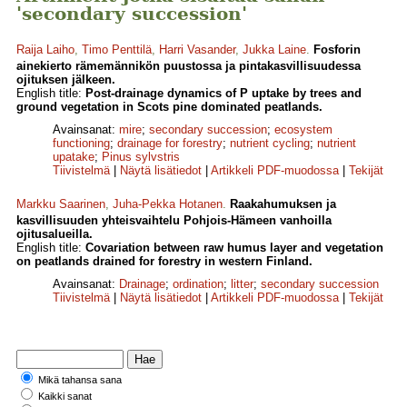
'secondary succession'
Raija Laiho
,
Timo Penttilä
,
Harri Vasander
,
Jukka Laine
.
Fosforin
ainekierto rämemännikön puustossa ja pintakasvillisuudessa
ojituksen jälkeen.
English title:
Post-drainage dynamics of P uptake by trees and
ground vegetation in Scots pine dominated peatlands.
Avainsanat:
mire
;
secondary succession
;
ecosystem
functioning
;
drainage for forestry
;
nutrient cycling
;
nutrient
upatake
;
Pinus sylvstris
Tiivistelmä
|
Näytä lisätiedot
|
Artikkeli PDF-muodossa
|
Tekijät
Markku Saarinen
,
Juha-Pekka Hotanen
.
Raakahumuksen ja
kasvillisuuden yhteisvaihtelu Pohjois-Hämeen vanhoilla
ojitusalueilla.
English title:
Covariation between raw humus layer and vegetation
on peatlands drained for forestry in western Finland.
Avainsanat:
Drainage
;
ordination
;
litter
;
secondary succession
Tiivistelmä
|
Näytä lisätiedot
|
Artikkeli PDF-muodossa
|
Tekijät
Mikä tahansa sana
Kaikki sanat