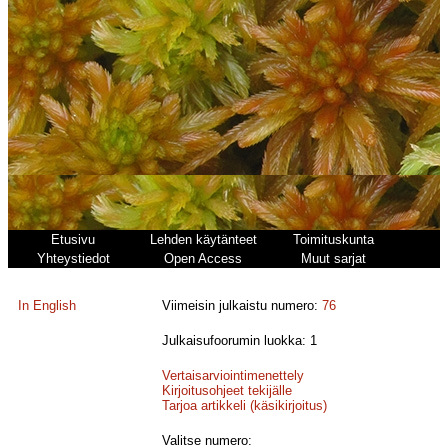
Etusivu
Lehden käytänteet
Toimituskunta
Yhteystiedot
Open Access
Muut sarjat
In English
Viimeisin julkaistu numero:
76
Julkaisufoorumin luokka: 1
Vertaisarviointimenettely
Kirjoitusohjeet tekijälle
Tarjoa artikkeli (käsikirjoitus)
Valitse numero: