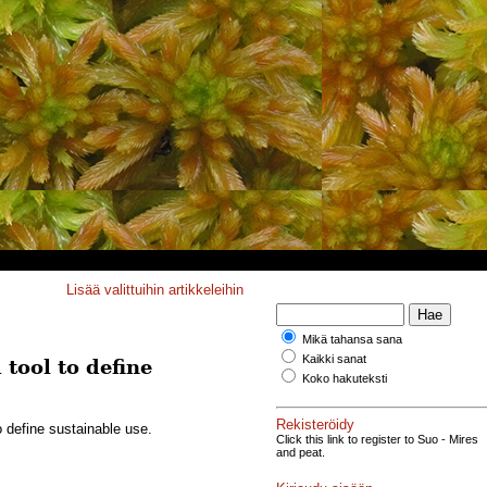
Lisää valittuihin artikkeleihin
Mikä tahansa sana
Kaikki sanat
tool to define
Koko hakuteksti
Rekisteröidy
o define sustainable use.
Click this link to register to Suo - Mires
and peat.