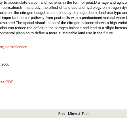
ility to accumulate carbon and nutrients in the form of peat.Drainage and agric
mobilisation.In this study, the effect of land use and hydrology on nitrogen d
ation, the nitrogen budget is controlled by drainage depth, land use type and fe
t impor tant output pathway from peat soils with a predominant vertical water f
imulated.The spatial visualisation of the nitrogen balance shows a high variab
tion can reduce the deficit in the nitrogen balance and lead to a slight incre
onmental planning to define a more sustainable land use in the future.
on
;
denitrification
.2000
taa PDF
Suo - Mires & Peat