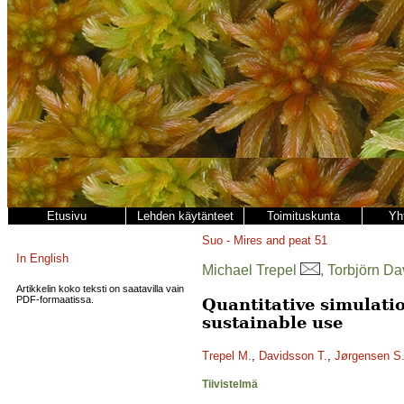
Etusivu
Lehden käytänteet
Toimituskunta
Yh
Suo - Mires and peat
51
In English
Michael Trepel
, Torbjörn D
Artikkelin koko teksti on saatavilla vain
PDF-formaatissa.
Quantitative simulatio
sustainable use
Trepel M.
,
Davidsson T.
,
Jørgensen S.
Tiivistelmä