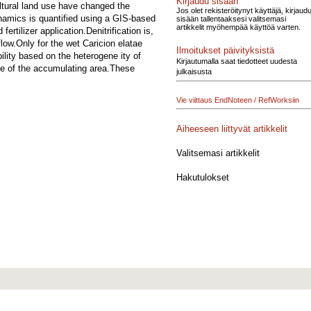
Kirjaudu sisään
ultural land use have changed the
Jos olet rekisteröitynyt käyttäjä, kirjaud
ynamics is quantified using a GIS-based
sisään tallentaaksesi valitsemasi
artikkelit myöhempää käyttöä varten.
rtilizer application.Denitrification is,
low.Only for the wet Caricion elatae
Ilmoitukset päivityksistä
ility based on the heterogene ity of
Kirjautumalla saat tiedotteet uudesta
ase of the accumulating area.These
julkaisusta
Vie viittaus EndNoteen / RefWorksiin
Aiheeseen liittyvät artikkelit
Valitsemasi artikkelit
Hakutulokset