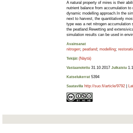
A natural property of mires is their ab
nutrient balance from accumulation to 
dynamic modelling approach.In the simul
next to harvest, the quantitatively mos
type was a net nitrogen accumulation s
the peatland.Rewetting and extensivica
simulation results can be used in envir
Avainsanat
nitrogen
;
peatland
;
modelling
;
restorati
(Näytä)
Tekijät
31.10.2017
1.1
Vastaanotettu
Julkaistu
5394
Katselukerrat
http://suo.fi/article/9792
|
La
Saatavilla