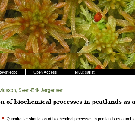
teystiedot
Open Access
Muut sarjat
avidsson, Sven-Erik Jørgensen
n of biochemical processes in peatlands as a 
-E.
Quantitative simulation of biochemical processes in peatlands as a tool t