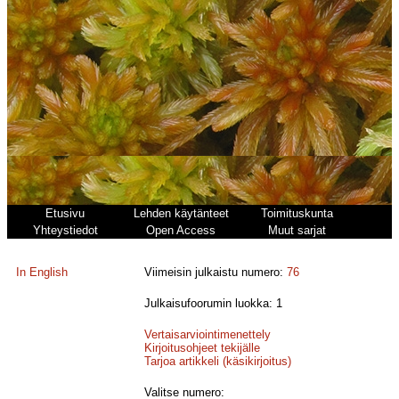
Etusivu
Lehden käytänteet
Toimituskunta
Yhteystiedot
Open Access
Muut sarjat
In English
Viimeisin julkaistu numero:
76
Julkaisufoorumin luokka: 1
Vertaisarviointimenettely
Kirjoitusohjeet tekijälle
Tarjoa artikkeli (käsikirjoitus)
Valitse numero: