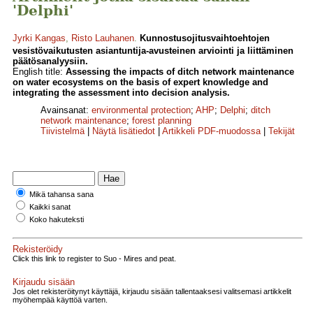
'Delphi'
Jyrki Kangas
,
Risto Lauhanen
.
Kunnostusojitusvaihtoehtojen
vesistövaikutusten asiantuntija-avusteinen arviointi ja liittäminen
päätösanalyysiin.
English title:
Assessing the impacts of ditch network maintenance
on water ecosystems on the basis of expert knowledge and
integrating the assessment into decision analysis.
Avainsanat:
environmental protection
;
AHP
;
Delphi
;
ditch
network maintenance
;
forest planning
Tiivistelmä
|
Näytä lisätiedot
|
Artikkeli PDF-muodossa
|
Tekijät
Mikä tahansa sana
Kaikki sanat
Koko hakuteksti
Rekisteröidy
Click this link to register to Suo - Mires and peat.
Kirjaudu sisään
Jos olet rekisteröitynyt käyttäjä, kirjaudu sisään tallentaaksesi valitsemasi artikkelit
myöhempää käyttöä varten.