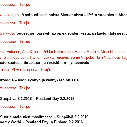
-muodossa
|
Tekijät
 Vähäkuopus
.
Monipuolisesti soista Skotlannissa – IPS:n suokokous Aber
-muodossa
|
Tekijät
 Sarkkola
.
Suoseuran opiskelijatyöpaja soiden kestävän käytön tulevaisu
-muodossa
|
Tekijät
kka Hotanen
,
Aira Kokko
,
Pirkko Kortelainen
,
Hannu Marttila
,
Mika Nieminen
ri Sarkkola
,
Juha Tiainen
,
Jukka Turunen
,
Samu Valpola
,
Harri Vasander
,
Tui
toisuuteen, ilmastoon ja vesistöihin – yhteenveto.
rtikkeli PDF-muodossa
|
Tekijät
rologia – suon synnyn ja kehityksen ohjaaja.
-muodossa
|
Tekijät
Suopäivä 2.2.2018 – Peatland Day 2.2.2018.
-muodossa
|
Tekijät
Suot biotalouden maailmassa – Suopäivä 2.2.2016.
nomy World – Peatland Day in Finland 2.2.2016.