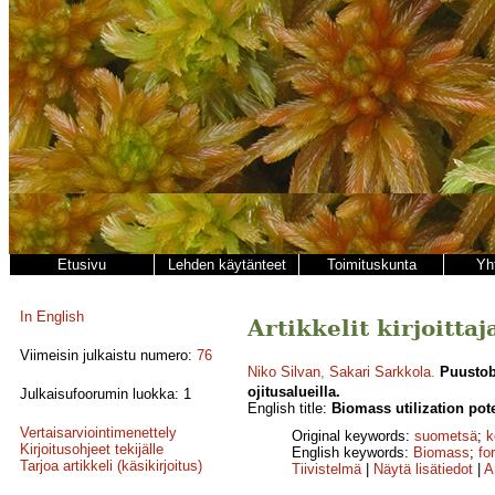
Etusivu
Lehden käytänteet
Toimituskunta
Yh
In English
Artikkelit kirjoitta
Viimeisin julkaistu numero:
76
Niko Silvan
,
Sakari Sarkkola
.
Puustob
ojitusalueilla.
Julkaisufoorumin luokka: 1
English title:
Biomass utilization pot
Vertaisarviointimenettely
Original keywords:
suometsä
;
k
Kirjoitusohjeet tekijälle
English keywords:
Biomass
;
fo
Tarjoa artikkeli (käsikirjoitus)
Tiivistelmä
|
Näytä lisätiedot
|
A