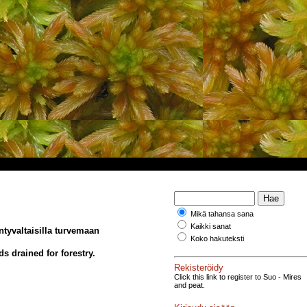
Mikä tahansa sana
Kaikki sanat
tyvaltaisilla turvemaan
Koko hakuteksti
s drained for forestry.
Rekisteröidy
Click this link to register to Suo - Mires
and peat.