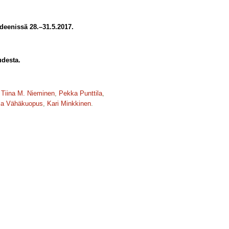
deenissä 28.–31.5.2017.
udesta.
,
Tiina M. Nieminen
,
Pekka Punttila
,
ja Vähäkuopus
,
Kari Minkkinen
.