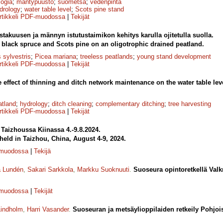
logia
;
mäntypuusto
;
suometsä
;
vedenpinta
drology
;
water table level
;
Scots pine stand
rtikkeli PDF-muodossa
|
Tekijät
takuusen ja männyn istutustaimikon kehitys karulla ojitetulla suolla.
black spruce and Scots pine on an oligotrophic drained peatland.
 sylvestris
;
Picea mariana
;
treeless peatlands
;
young stand development
rtikkeli PDF-muodossa
|
Tekijät
 effect of thinning and ditch network maintenance on the water table lev
atland
;
hydrology
;
ditch cleaning
;
complementary ditching
;
tree harvesting
rtikkeli PDF-muodossa
|
Tekijät
Taizhoussa Kiinassa 4.-9.8.2024.
eld in Taizhou, China, August 4-9, 2024.
-muodossa
|
Tekijä
a Lundén
,
Sakari Sarkkola
,
Markku Suoknuuti
.
Suoseura opintoretkellä Val
-muodossa
|
Tekijät
Lindholm
,
Harri Vasander
.
Suoseuran ja metsäylioppilaiden retkeily Pohjois