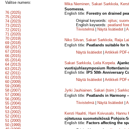
Valitse numero:
Mika Nieminen
,
Sakari Sarkkola
,
Kerst
Suomessa.
76 (2025)
English title:
Forestry on drained pea
75 (2024)
Original keywords:
ojitus
;
suome
74 (2023)
English keywords:
peatland for
73 (2022)
Tiivistelmä
|
Näytä lisätiedot
|
A
72 (2021)
71 (2020)
70 (2019)
Niko Silvan
,
Sakari Sarkkola
,
Raija La
69 (2018)
English title:
Peatlands suitable for
68 (2017)
67 (2016)
Näytä lisätiedot
|
Artikkeli PDF
66 (2015)
65 (2014)
Sakari Sarkkola
,
Leila Korpela
.
Ajanko
64 (2013)
vuotisjuhlasymposium Rotterdamissa
63 (2012)
English title:
IPS 50th Anniversary C
62 (2011)
61 (2010)
Näytä lisätiedot
|
Artikkeli PDF
60 (2009)
59 (2008)
58 (2007)
Jyrki Jauhiainen
,
Sakari (toim.) Sarkko
57 (2006)
English title:
Peatlands in Harmony – 
56 (2005)
Tiivistelmä
|
Näytä lisätiedot
|
A
55 (2004)
54 (2003)
53 (2002)
Kersti Haahti
,
Harri Koivusalo
,
Hannu 
52 (2001)
ojitetussa suometsikössä Pohjois-
51 (2000)
English title:
Factors affecting the sp
50 (1999)