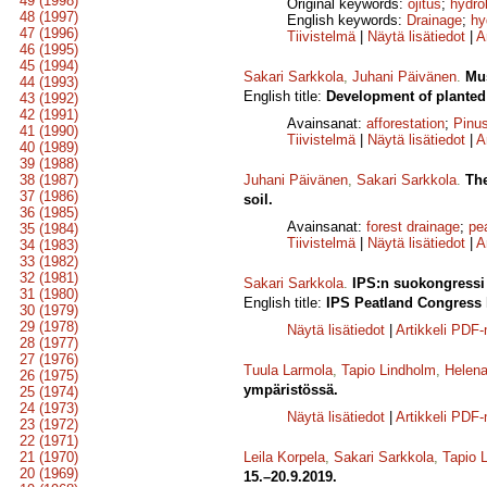
49 (1998)
Original keywords:
ojitus
;
hydro
48 (1997)
English keywords:
Drainage
;
hy
47 (1996)
Tiivistelmä
|
Näytä lisätiedot
|
A
46 (1995)
45 (1994)
Sakari Sarkkola
,
Juhani Päivänen
.
Mus
44 (1993)
English title:
Development of planted 
43 (1992)
42 (1991)
Avainsanat:
afforestation
;
Pinus
41 (1990)
Tiivistelmä
|
Näytä lisätiedot
|
A
40 (1989)
39 (1988)
38 (1987)
Juhani Päivänen
,
Sakari Sarkkola
.
The
37 (1986)
soil.
36 (1985)
Avainsanat:
forest drainage
;
pe
35 (1984)
Tiivistelmä
|
Näytä lisätiedot
|
A
34 (1983)
33 (1982)
32 (1981)
Sakari Sarkkola
.
IPS:n suokongressi 
31 (1980)
English title:
IPS Peatland Congress h
30 (1979)
29 (1978)
Näytä lisätiedot
|
Artikkeli PDF
28 (1977)
27 (1976)
Tuula Larmola
,
Tapio Lindholm
,
Helen
26 (1975)
ympäristössä.
25 (1974)
24 (1973)
Näytä lisätiedot
|
Artikkeli PDF
23 (1972)
22 (1971)
21 (1970)
Leila Korpela
,
Sakari Sarkkola
,
Tapio 
20 (1969)
15.–20.9.2019.