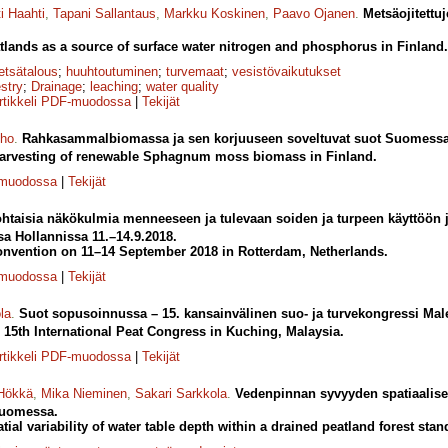
i Haahti
,
Tapani Sallantaus
,
Markku Koskinen
,
Paavo Ojanen
.
Metsäojitettu
tlands as a source of surface water nitrogen and phosphorus in Finland.
tsätalous
;
huuhtoutuminen
;
turvemaat
;
vesistövaikutukset
estry
;
Drainage
;
leaching
;
water quality
rtikkeli PDF-muodossa
|
Tekijät
iho
.
Rahkasammalbiomassa ja sen korjuuseen soveltuvat suot Suomessa
 harvesting of renewable Sphagnum moss biomass in Finland.
-muodossa
|
Tekijät
htaisia näkökulmia menneeseen ja tulevaan soiden ja turpeen käyttöön j
 Hollannissa 11.–14.9.2018.
onvention on 11–14 September 2018 in Rotterdam, Netherlands.
-muodossa
|
Tekijät
la
.
Suot sopusoinnussa – 15. kansainvälinen suo- ja turvekongressi Mal
15th International Peat Congress in Kuching, Malaysia.
rtikkeli PDF-muodossa
|
Tekijät
Hökkä
,
Mika Nieminen
,
Sakari Sarkkola
.
Vedenpinnan syvyyden spatiaalisee
Suomessa.
atial variability of water table depth within a drained peatland forest sta