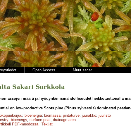
teystiedot
Open Access
Muut sarjat
jalta Sakari Sarkkola
iomassojen määrä ja hyödyntämismahdollisuudet heikkotuottoisilla män
ential on low-productive Scots pine (Pinus sylvestris) dominated peatland
okopuukorjuu
;
bioenergia
;
biomassa
;
pintaturve
;
juurakko
;
juuristo
restry
;
bioenergy
;
surface peat
;
drainage area
rtikkeli PDF-muodossa
|
Tekijät