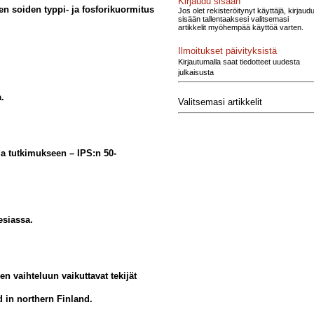
Kirjaudu sisään
jen soiden typpi- ja fosforikuormitus
Jos olet rekisteröitynyt käyttäjä, kirjaud
sisään tallentaaksesi valitsemasi
artikkelit myöhempää käyttöä varten.
Ilmoitukset päivityksistä
Kirjautumalla saat tiedotteet uudesta
julkaisusta
.
Valitsemasi artikkelit
a tutkimukseen – IPS:n 50-
esiassa.
n vaihteluun vaikuttavat tekijät
nd in northern Finland.