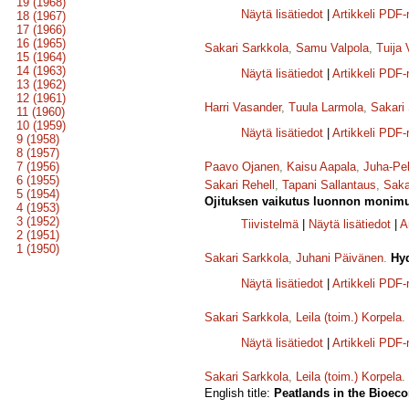
19 (1968)
Näytä lisätiedot
|
Artikkeli PDF
18 (1967)
17 (1966)
16 (1965)
Sakari Sarkkola
,
Samu Valpola
,
Tuija
15 (1964)
14 (1963)
Näytä lisätiedot
|
Artikkeli PDF
13 (1962)
12 (1961)
Harri Vasander
,
Tuula Larmola
,
Sakari
11 (1960)
10 (1959)
Näytä lisätiedot
|
Artikkeli PDF
9 (1958)
8 (1957)
7 (1956)
Paavo Ojanen
,
Kaisu Aapala
,
Juha-Pe
6 (1955)
Sakari Rehell
,
Tapani Sallantaus
,
Saka
5 (1954)
Ojituksen vaikutus luonnon monimuo
4 (1953)
3 (1952)
Tiivistelmä
|
Näytä lisätiedot
|
A
2 (1951)
1 (1950)
Sakari Sarkkola
,
Juhani Päivänen
.
Hyd
Näytä lisätiedot
|
Artikkeli PDF
Sakari Sarkkola
,
Leila (toim.) Korpela
.
Näytä lisätiedot
|
Artikkeli PDF
Sakari Sarkkola
,
Leila (toim.) Korpela
.
English title:
Peatlands in the Bioeco