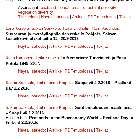
Avainsanat:
peatland
;
boreal forest
;
structural diversity
;
vegetation diversity
Tiivistelmä
|
Näytä lisätiedot
|
Artikkeli PDF-muodossa
|
Tekijät
Leila Korpela
,
Sakari Sarkkola
,
Tapio Lindholm
,
Harri Vasander
.
Suoseuran ja metsäylioppilaiden retkeily Pohjois- Saksan
kosteikkoviljelykohteille 15.–20.9.2019.
Näytä lisätiedot
|
Artikkeli PDF-muodossa
|
Tekijät
Riitta Korhonen
,
Leila Korpela
.
In Memoriam: Turvetaiteilija Papu
Pirtola 1949–2017.
Näytä lisätiedot
|
Artikkeli PDF-muodossa
|
Tekijät
Sakari Sarkkola
,
Leila (toim.) Korpela
.
Suopäivä 2.2.2018 – Peatland
Day 2.2.2018.
Näytä lisätiedot
|
Artikkeli PDF-muodossa
|
Tekijät
Sakari Sarkkola
,
Leila (toim.) Korpela
.
Suot biotalouden maailmassa
– Suopäivä 2.2.2016.
English title:
Peatlands in the Bioeconomy World – Peatland Day in
Finland 2.2.2016.
Näytä lisätiedot
|
Artikkeli PDF-muodossa
|
Tekijät