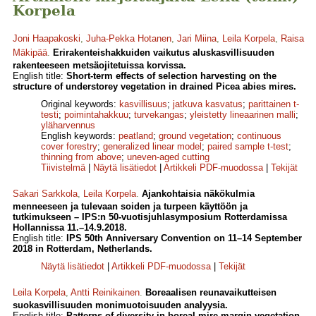
Korpela
Joni Haapakoski
,
Juha-Pekka Hotanen
,
Jari Miina
,
Leila Korpela
,
Raisa
Mäkipää
.
Erirakenteishakkuiden vaikutus aluskasvillisuuden
rakenteeseen metsäojitetuissa korvissa.
English title:
Short-term effects of selection harvesting on the
structure of understorey vegetation in drained Picea abies mires.
Original keywords:
kasvillisuus
;
jatkuva kasvatus
;
parittainen t-
testi
;
poimintahakkuu
;
turvekangas
;
yleistetty lineaarinen malli
;
yläharvennus
English keywords:
peatland
;
ground vegetation
;
continuous
cover forestry
;
generalized linear model
;
paired sample t-test
;
thinning from above
;
uneven-aged cutting
Tiivistelmä
|
Näytä lisätiedot
|
Artikkeli PDF-muodossa
|
Tekijät
Sakari Sarkkola
,
Leila Korpela
.
Ajankohtaisia näkökulmia
menneeseen ja tulevaan soiden ja turpeen käyttöön ja
tutkimukseen – IPS:n 50-vuotisjuhlasymposium Rotterdamissa
Hollannissa 11.–14.9.2018.
English title:
IPS 50th Anniversary Convention on 11–14 September
2018 in Rotterdam, Netherlands.
Näytä lisätiedot
|
Artikkeli PDF-muodossa
|
Tekijät
Leila Korpela
,
Antti Reinikainen
.
Boreaalisen reunavaikutteisen
suokasvillisuuden monimuotoisuuden analyysia.
English title:
Patterns of diversity in boreal mire margin vegetation.