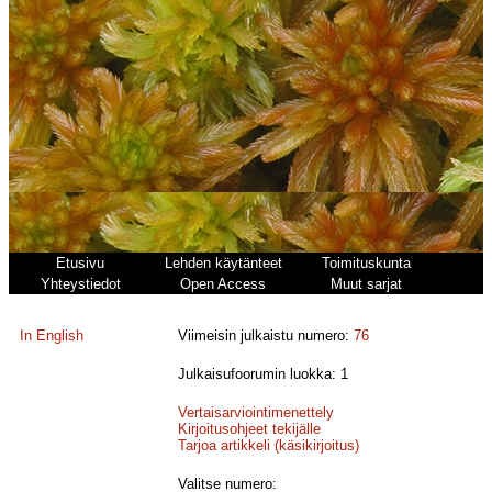
Etusivu
Lehden käytänteet
Toimituskunta
Yhteystiedot
Open Access
Muut sarjat
In English
Viimeisin julkaistu numero:
76
Julkaisufoorumin luokka: 1
Vertaisarviointimenettely
Kirjoitusohjeet tekijälle
Tarjoa artikkeli (käsikirjoitus)
Valitse numero: