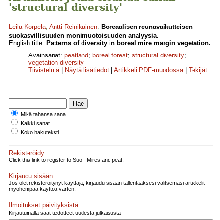
'structural diversity'
Leila Korpela
,
Antti Reinikainen
.
Boreaalisen reunavaikutteisen
suokasvillisuuden monimuotoisuuden analyysia.
English title:
Patterns of diversity in boreal mire margin vegetation.
Avainsanat:
peatland
;
boreal forest
;
structural diversity
;
vegetation diversity
Tiivistelmä
|
Näytä lisätiedot
|
Artikkeli PDF-muodossa
|
Tekijät
Mikä tahansa sana
Kaikki sanat
Koko hakuteksti
Rekisteröidy
Click this link to register to Suo - Mires and peat.
Kirjaudu sisään
Jos olet rekisteröitynyt käyttäjä, kirjaudu sisään tallentaaksesi valitsemasi artikkelit
myöhempää käyttöä varten.
Ilmoitukset päivityksistä
Kirjautumalla saat tiedotteet uudesta julkaisusta