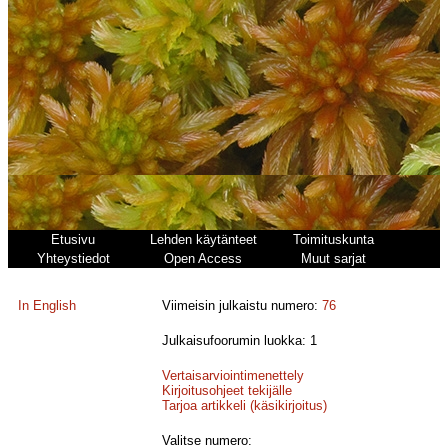
Etusivu
Lehden käytänteet
Toimituskunta
Yhteystiedot
Open Access
Muut sarjat
In English
Viimeisin julkaistu numero:
76
Julkaisufoorumin luokka: 1
Vertaisarviointimenettely
Kirjoitusohjeet tekijälle
Tarjoa artikkeli (käsikirjoitus)
Valitse numero: