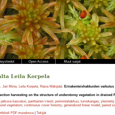
teystiedot
Open Access
Muut sarjat
jalta Leila Korpela
n
,
Jari Miina
,
Leila Korpela
,
Raisa Mäkipää
.
Erirakenteishakkuiden vaikutus
lection harvesting on the structure of understorey vegetation in drained 
;
jatkuva kasvatus
;
parittainen t-testi
;
poimintahakkuu
;
turvekangas
;
yleistetty
ound vegetation
;
continuous cover forestry
;
generalized linear model
;
paired s
rtikkeli PDF-muodossa
|
Tekijät