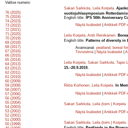
Valitse numero:
Sakari Sarkkola
,
Leila Korpela
.
Ajanko
76 (2025)
vuotisjuhlasymposium Rotterdamissa
75 (2024)
English title:
IPS 50th Anniversary C
74 (2023)
Näytä lisätiedot
|
Artikkeli PDF
73 (2022)
72 (2021)
71 (2020)
Leila Korpela
,
Antti Reinikainen
.
Borea
70 (2019)
English title:
Patterns of diversity in
69 (2018)
68 (2017)
Avainsanat:
peatland
;
boreal fo
67 (2016)
Tiivistelmä
|
Näytä lisätiedot
|
A
66 (2015)
65 (2014)
Leila Korpela
,
Sakari Sarkkola
,
Tapio 
64 (2013)
15.–20.9.2019.
63 (2012)
62 (2011)
Näytä lisätiedot
|
Artikkeli PDF
61 (2010)
60 (2009)
59 (2008)
Riitta Korhonen
,
Leila Korpela
.
In Memo
58 (2007)
Näytä lisätiedot
|
Artikkeli PDF
57 (2006)
56 (2005)
55 (2004)
Sakari Sarkkola
,
Leila (toim.) Korpela
.
54 (2003)
53 (2002)
Näytä lisätiedot
|
Artikkeli PDF
52 (2001)
51 (2000)
Sakari Sarkkola
,
Leila (toim.) Korpela
.
50 (1999)
English title:
Peatlands in the Bioeco