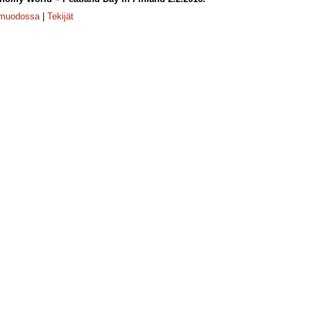
-muodossa
|
Tekijät