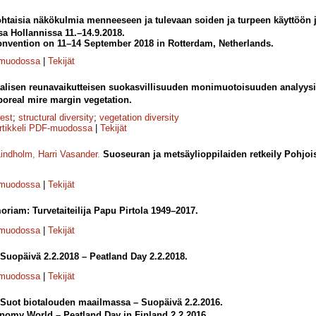
htaisia näkökulmia menneeseen ja tulevaan soiden ja turpeen käyttöön j
 Hollannissa 11.–14.9.2018.
onvention on 11–14 September 2018 in Rotterdam, Netherlands.
-muodossa
|
Tekijät
alisen reunavaikutteisen suokasvillisuuden monimuotoisuuden analyysi
 boreal mire margin vegetation.
rest
;
structural diversity
;
vegetation diversity
rtikkeli PDF-muodossa
|
Tekijät
Lindholm
,
Harri Vasander
.
Suoseuran ja metsäylioppilaiden retkeily Pohjois
-muodossa
|
Tekijät
riam: Turvetaiteilija Papu Pirtola 1949–2017.
-muodossa
|
Tekijät
Suopäivä 2.2.2018 – Peatland Day 2.2.2018.
-muodossa
|
Tekijät
Suot biotalouden maailmassa – Suopäivä 2.2.2016.
nomy World – Peatland Day in Finland 2.2.2016.