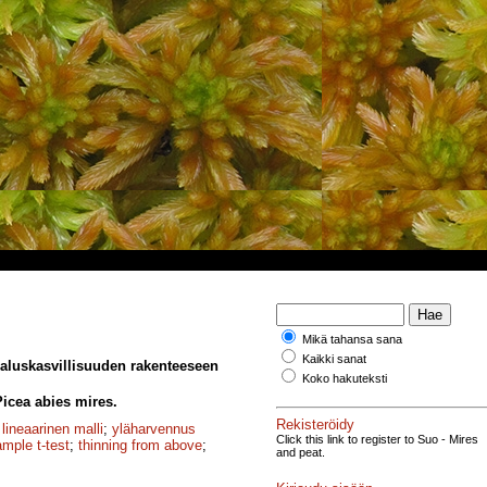
Mikä tahansa sana
Kaikki sanat
 aluskasvillisuuden rakenteeseen
Koko hakuteksti
Picea abies mires.
Rekisteröidy
 lineaarinen malli
;
yläharvennus
Click this link to register to Suo - Mires
ample t-test
;
thinning from above
;
and peat.