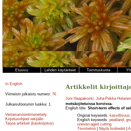
Etusivu
Lehden käytänteet
Toimituskunta
Yh
In English
Artikkelit kirjoitta
Viimeisin julkaistu numero:
76
Joni Haapakoski
,
Juha-Pekka Hotane
metsäojitetuissa korvissa.
Julkaisufoorumin luokka: 1
English title:
Short-term effects of se
Vertaisarviointimenettely
Original keywords:
kasvillisuus
Kirjoitusohjeet tekijälle
English keywords:
peatland
;
gr
Tarjoa artikkeli (käsikirjoitus)
uneven-aged cutting
Tiivistelmä
|
Näytä lisätiedot
|
A