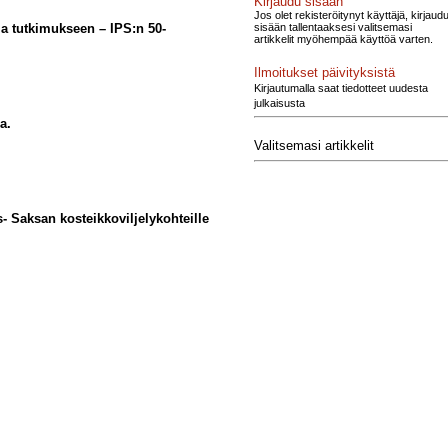
Kirjaudu sisään
Jos olet rekisteröitynyt käyttäjä, kirjaud
sisään tallentaaksesi valitsemasi
a tutkimukseen – IPS:n 50-
artikkelit myöhempää käyttöä varten.
Ilmoitukset päivityksistä
Kirjautumalla saat tiedotteet uudesta
julkaisusta
a.
Valitsemasi artikkelit
- Saksan kosteikkoviljelykohteille