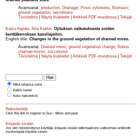
Avainsanat:
production
;
Drainage
;
Pinus sylvestris
;
Biomass
;
ground vegetation
;
necromass
Tiivistelmä
|
Näytä lisätiedot
|
Artikkeli PDF-muodossa
|
Tekijät
Kaisu Aapala
,
Aira Kokko
.
Ojituksen vaikutuksesta soiden
kenttäkerroksen kasvilajeihin.
English title:
Changes in the ground vegetation of drained mires.
Avainsanat:
Drained mires
;
ground vegetation change
;
Rubus
chamae-morus
;
succession
Tiivistelmä
|
Näytä lisätiedot
|
Artikkeli PDF-muodossa
|
Tekijät
Mikä tahansa sana
Kaikki sanat
Koko hakuteksti
Rekisteröidy
Click this link to register to Suo - Mires and peat.
Kirjaudu sisään
Jos olet rekisteröitynyt käyttäjä, kirjaudu sisään tallentaaksesi valitsemasi artikkelit
myöhempää käyttöä varten.