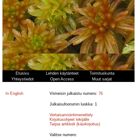
Etusivu
Lehden käytänteet
Toimituskunta
Yhteystiedot
Open Access
Muut sarjat
In English
Viimeisin julkaistu numero:
76
Julkaisufoorumin luokka: 1
Vertaisarviointimenettely
Kirjoitusohjeet tekijälle
Tarjoa artikkeli (käsikirjoitus)
Valitse numero: