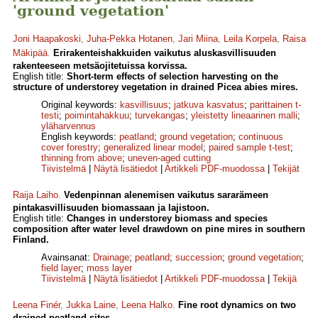
'ground vegetation'
Joni Haapakoski
,
Juha-Pekka Hotanen
,
Jari Miina
,
Leila Korpela
,
Raisa
Mäkipää
.
Erirakenteishakkuiden vaikutus aluskasvillisuuden
rakenteeseen metsäojitetuissa korvissa.
English title:
Short-term effects of selection harvesting on the
structure of understorey vegetation in drained Picea abies mires.
Original keywords:
kasvillisuus
;
jatkuva kasvatus
;
parittainen t-
testi
;
poimintahakkuu
;
turvekangas
;
yleistetty lineaarinen malli
;
yläharvennus
English keywords:
peatland
;
ground vegetation
;
continuous
cover forestry
;
generalized linear model
;
paired sample t-test
;
thinning from above
;
uneven-aged cutting
Tiivistelmä
|
Näytä lisätiedot
|
Artikkeli PDF-muodossa
|
Tekijät
Raija Laiho
.
Vedenpinnan alenemisen vaikutus sararämeen
pintakasvillisuuden biomassaan ja lajistoon.
English title:
Changes in understorey biomass and species
composition after water level drawdown on pine mires in southern
Finland.
Avainsanat:
Drainage
;
peatland
;
succession
;
ground vegetation
;
field layer
;
moss layer
Tiivistelmä
|
Näytä lisätiedot
|
Artikkeli PDF-muodossa
|
Tekijä
Leena Finér
,
Jukka Laine
,
Leena Halko
.
Fine root dynamics on two
drained peatland sites.