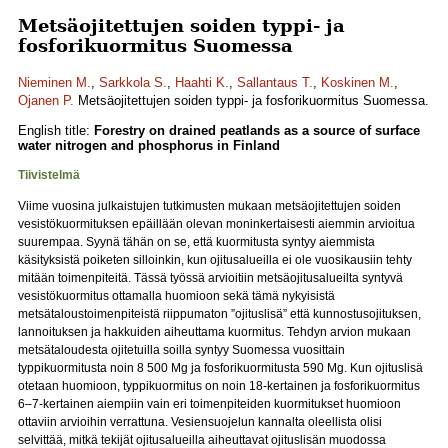
Metsäojitettujen soiden typpi- ja
fosforikuormitus Suomessa
Nieminen M.
,
Sarkkola S.
,
Haahti K.
,
Sallantaus T.
,
Koskinen M.
,
Ojanen P.
Metsäojitettujen soiden typpi- ja fosforikuormitus Suomessa.
English title:
Forestry on drained peatlands as a source of surface
water nitrogen and phosphorus in Finland
Tiivistelmä
Viime vuosina julkaistujen tutkimusten mukaan metsäojitettujen soiden
vesistökuormituksen epäillään olevan moninkertaisesti aiemmin arvioitua
suurempaa. Syynä tähän on se, että kuormitusta syntyy aiemmista
käsityksistä poiketen silloinkin, kun ojitusalueilla ei ole vuosikausiin tehty
mitään toimenpiteitä. Tässä työssä arvioitiin metsäojitusalueilta syntyvä
vesistökuormitus ottamalla huomioon sekä tämä nykyisistä
metsätaloustoimenpiteistä riippumaton ”ojituslisä” että kunnostusojituksen,
lannoituksen ja hakkuiden aiheuttama kuormitus. Tehdyn arvion mukaan
metsätaloudesta ojitetuilla soilla syntyy Suomessa vuosittain
typpikuormitusta noin 8 500 Mg ja fosforikuormitusta 590 Mg. Kun ojituslisä
otetaan huomioon, typpikuormitus on noin 18-kertainen ja fosforikuormitus
6–7-kertainen aiempiin vain eri toimenpiteiden kuormitukset huomioon
ottaviin arvioihin verrattuna. Vesiensuojelun kannalta oleellista olisi
selvittää, mitkä tekijät ojitusalueilla aiheuttavat ojituslisän muodossa