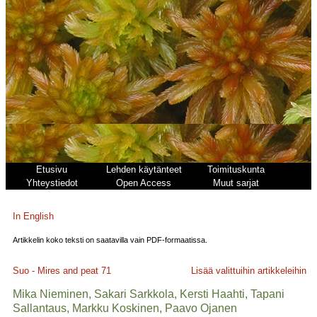
Etusivu
Lehden käytänteet
Toimituskunta
Yhteystiedot
Open Access
Muut sarjat
In English
Artikkelin koko teksti on saatavilla vain PDF-formaatissa.
Suo - Mires and peat
71
Lisää valittuihin artikkeleihin
Mika Nieminen, Sakari Sarkkola, Kersti Haahti, Tapani
Sallantaus, Markku Koskinen, Paavo Ojanen