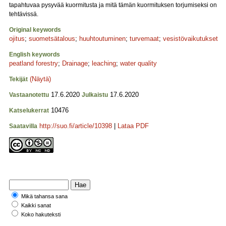
tapahtuvaa pysyvää kuormitusta ja mitä tämän kuormituksen torjumiseksi on
tehtävissä.
Original keywords
ojitus
;
suometsätalous
;
huuhtoutuminen
;
turvemaat
;
vesistövaikutukset
English keywords
peatland forestry
;
Drainage
;
leaching
;
water quality
(Näytä)
Tekijät
17.6.2020
17.6.2020
Vastaanotettu
Julkaistu
10476
Katselukerrat
http://suo.fi/article/10398
|
Lataa PDF
Saatavilla
Mikä tahansa sana
Kaikki sanat
Koko hakuteksti