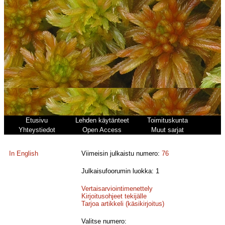
Etusivu
Lehden käytänteet
Toimituskunta
Yhteystiedot
Open Access
Muut sarjat
In English
Viimeisin julkaistu numero:
76
Julkaisufoorumin luokka: 1
Vertaisarviointimenettely
Kirjoitusohjeet tekijälle
Tarjoa artikkeli (käsikirjoitus)
Valitse numero: