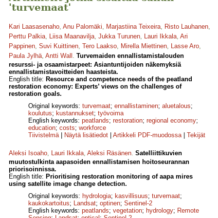
'turvemaat'
Kari Laasasenaho
,
Anu Palomäki
,
Marjastiina Teixeira
,
Risto Lauhanen
,
Perttu Palkia
,
Liisa Maanavilja
,
Jukka Turunen
,
Lauri Ikkala
,
Ari
Pappinen
,
Suvi Kuittinen
,
Tero Laakso
,
Mirella Miettinen
,
Lasse Aro
,
Paula Jylhä
,
Antti Wall
.
Turvemaiden ennallistamistalouden
resurssi- ja osaamistarpeet: Asiantuntijoiden näkemyksiä
ennallistamistavoitteiden haasteista.
English title:
Resource and competence needs of the peatland
restoration economy: Experts’ views on the challenges of
restoration goals.
Original keywords:
turvemaat
;
ennallistaminen
;
aluetalous
;
koulutus
;
kustannukset
;
työvoima
English keywords:
peatlands
;
restoration
;
regional economy
;
education
;
costs
;
workforce
Tiivistelmä
|
Näytä lisätiedot
|
Artikkeli PDF-muodossa
|
Tekijät
Aleksi Isoaho
,
Lauri Ikkala
,
Aleksi Räsänen
.
Satelliittikuvien
muutostulkinta aapasoiden ennallistamisen hoitoseurannan
priorisoinnissa.
English title:
Prioritising restoration monitoring of aapa mires
using satellite image change detection.
Original keywords:
hydrologia
;
kasvillisuus
;
turvemaat
;
kaukokartoitus
;
Landsat
;
optinen
;
Sentinel-2
English keywords:
peatlands
;
vegetation
;
hydrology
;
Remote
Sensing
;
Landsat
;
optical
;
Sentinel-2