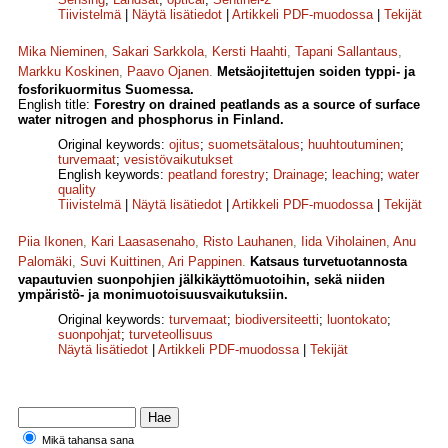
Tiivistelmä
|
Näytä lisätiedot
|
Artikkeli PDF-muodossa
|
Tekijät
Mika Nieminen
,
Sakari Sarkkola
,
Kersti Haahti
,
Tapani Sallantaus
,
Markku Koskinen
,
Paavo Ojanen
.
Metsäojitettujen soiden typpi- ja
fosforikuormitus Suomessa.
English title:
Forestry on drained peatlands as a source of surface
water nitrogen and phosphorus in Finland.
Original keywords:
ojitus
;
suometsätalous
;
huuhtoutuminen
;
turvemaat
;
vesistövaikutukset
English keywords:
peatland forestry
;
Drainage
;
leaching
;
water
quality
Tiivistelmä
|
Näytä lisätiedot
|
Artikkeli PDF-muodossa
|
Tekijät
Piia Ikonen
,
Kari Laasasenaho
,
Risto Lauhanen
,
Iida Viholainen
,
Anu
Palomäki
,
Suvi Kuittinen
,
Ari Pappinen
.
Katsaus turvetuotannosta
vapautuvien suonpohjien jälkikäyttömuotoihin, sekä niiden
ympäristö- ja monimuotoisuusvaikutuksiin.
Original keywords:
turvemaat
;
biodiversiteetti
;
luontokato
;
suonpohjat
;
turveteollisuus
Näytä lisätiedot
|
Artikkeli PDF-muodossa
|
Tekijät
Mikä tahansa sana