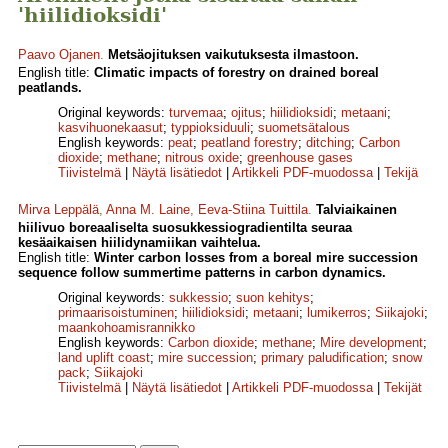
'hiilidioksidi'
Paavo Ojanen
.
Metsäojituksen vaikutuksesta ilmastoon.
English title:
Climatic impacts of forestry on drained boreal
peatlands.
Original keywords:
turvemaa
;
ojitus
;
hiilidioksidi
;
metaani
;
kasvihuonekaasut
;
typpioksiduuli
;
suometsätalous
English keywords:
peat
;
peatland forestry
;
ditching
;
Carbon
dioxide
;
methane
;
nitrous oxide
;
greenhouse gases
Tiivistelmä
|
Näytä lisätiedot
|
Artikkeli PDF-muodossa
|
Tekijä
Mirva Leppälä
,
Anna M. Laine
,
Eeva-Stiina Tuittila
.
Talviaikainen
hiilivuo boreaaliselta suosukkessiogradientilta seuraa
kesäaikaisen hiilidynamiikan vaihtelua.
English title:
Winter carbon losses from a boreal mire succession
sequence follow summertime patterns in carbon dynamics.
Original keywords:
sukkessio
;
suon kehitys
;
primaarisoistuminen
;
hiilidioksidi
;
metaani
;
lumikerros
;
Siikajoki
;
maankohoamisrannikko
English keywords:
Carbon dioxide
;
methane
;
Mire development
;
land uplift coast
;
mire succession
;
primary paludification
;
snow
pack
;
Siikajoki
Tiivistelmä
|
Näytä lisätiedot
|
Artikkeli PDF-muodossa
|
Tekijät