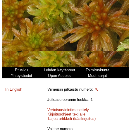
Etusivu
Lehden käytänteet
Toimituskunta
Yhteystiedot
Open Access
Muut sarjat
In English
Viimeisin julkaistu numero:
76
Julkaisufoorumin luokka: 1
Vertaisarviointimenettely
Kirjoitusohjeet tekijälle
Tarjoa artikkeli (käsikirjoitus)
Valitse numero: