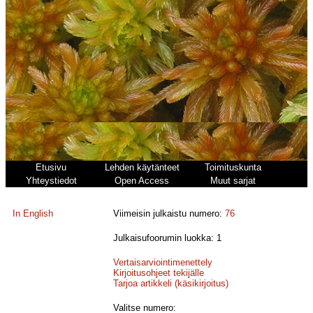
Etusivu
Lehden käytänteet
Toimituskunta
Yhteystiedot
Open Access
Muut sarjat
In English
Viimeisin julkaistu numero:
76
Julkaisufoorumin luokka: 1
Vertaisarviointimenettely
Kirjoitusohjeet tekijälle
Tarjoa artikkeli (käsikirjoitus)
Valitse numero: