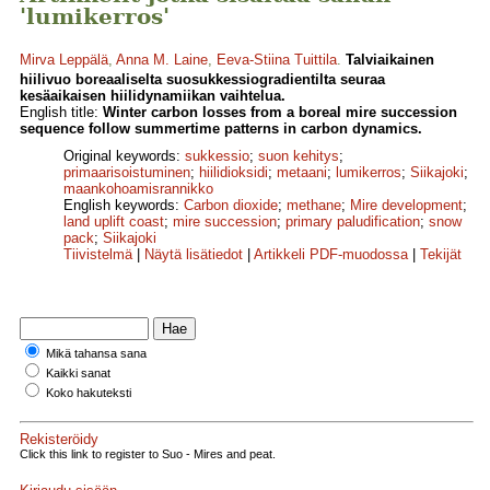
'lumikerros'
Mirva Leppälä
,
Anna M. Laine
,
Eeva-Stiina Tuittila
.
Talviaikainen
hiilivuo boreaaliselta suosukkessiogradientilta seuraa
kesäaikaisen hiilidynamiikan vaihtelua.
English title:
Winter carbon losses from a boreal mire succession
sequence follow summertime patterns in carbon dynamics.
Original keywords:
sukkessio
;
suon kehitys
;
primaarisoistuminen
;
hiilidioksidi
;
metaani
;
lumikerros
;
Siikajoki
;
maankohoamisrannikko
English keywords:
Carbon dioxide
;
methane
;
Mire development
;
land uplift coast
;
mire succession
;
primary paludification
;
snow
pack
;
Siikajoki
Tiivistelmä
|
Näytä lisätiedot
|
Artikkeli PDF-muodossa
|
Tekijät
Mikä tahansa sana
Kaikki sanat
Koko hakuteksti
Rekisteröidy
Click this link to register to Suo - Mires and peat.