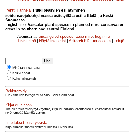
Pentti Hanhela
.
Putkilokasvien esiintyminen
soidensuojeluohjelmassa esitetyillä alueilla Etelä- ja Keski-
Suomessa.
English title:
Vascular plant species in planned mire conservation
areas in southern and central Finland.
Avainsanat:
endangered species
;
aapa mire
;
bog mire
Tiivistelmä
|
Näytä lisätiedot
|
Artikkeli PDF-muodossa
|
Tekijä
Mikä tahansa sana
Kaikki sanat
Koko hakuteksti
Rekisteröidy
Click this link to register to Suo - Mires and peat.
Kirjaudu sisään
Jos olet rekisteröitynyt käyttäjä, kirjaudu sisään tallentaaksesi valitsemasi artikkelit
myöhempää käyttöä varten.
Ilmoitukset päivityksistä
Kirjautumalla saat tiedotteet uudesta julkaisusta