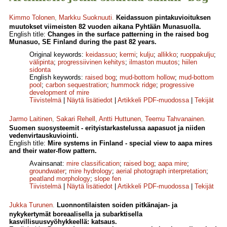
Kimmo Tolonen
,
Markku Suoknuuti
.
Keidassuon pintakuvioituksen
muutokset viimeisten 82 vuoden aikana Pyhtään Munasuolla.
English title:
Changes in the surface patterning in the raised bog
Munasuo, SE Finland during the past 82 years.
Original keywords:
keidassuo
;
kermi
;
kulju
;
allikko
;
ruoppakulju
;
välipinta
;
progressiivinen kehitys
;
ilmaston muutos
;
hiilen
sidonta
English keywords:
raised bog
;
mud-bottom hollow
;
mud-bottom
pool
;
carbon sequestration
;
hummock ridge
;
progressive
development of mire
Tiivistelmä
|
Näytä lisätiedot
|
Artikkeli PDF-muodossa
|
Tekijät
Jarmo Laitinen
,
Sakari Rehell
,
Antti Huttunen
,
Teemu Tahvanainen
.
Suomen suosysteemit - erityistarkastelussa aapasuot ja niiden
vedenvirtauskuviointi.
English title:
Mire systems in Finland - special view to aapa mires
and their water-flow pattern.
Avainsanat:
mire classification
;
raised bog
;
aapa mire
;
groundwater
;
mire hydrology
;
aerial photograph interpretation
;
peatland morphology
;
slope fen
Tiivistelmä
|
Näytä lisätiedot
|
Artikkeli PDF-muodossa
|
Tekijät
Jukka Turunen
.
Luonnontilaisten soiden pitkänajan- ja
nykykertymät boreaalisella ja subarktisella
kasvillisuusvyöhykkeellä: katsaus.