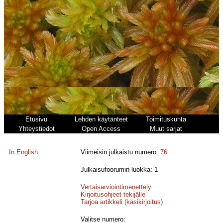
Etusivu
Lehden käytänteet
Toimituskunta
Yhteystiedot
Open Access
Muut sarjat
In English
Viimeisin julkaistu numero:
76
Julkaisufoorumin luokka: 1
Vertaisarviointimenettely
Kirjoitusohjeet tekijälle
Tarjoa artikkeli (käsikirjoitus)
Valitse numero: