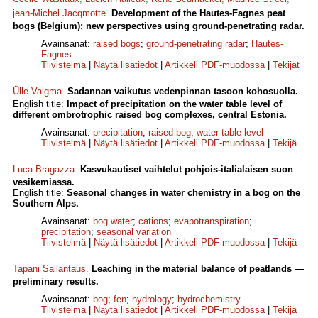
jean-Michel Jacqmotte
.
Development of the Hautes-Fagnes peat
bogs (Belgium): new perspectives using ground-penetrating radar.
Avainsanat:
raised bogs
;
ground-penetrating radar
;
Hautes-
Fagnes
Tiivistelmä
|
Näytä lisätiedot
|
Artikkeli PDF-muodossa
|
Tekijät
Ülle Valgma
.
Sadannan vaikutus vedenpinnan tasoon kohosuolla.
English title:
Impact of precipitation on the water table level of
different ombrotrophic raised bog complexes, central Estonia.
Avainsanat:
precipitation
;
raised bog
;
water table level
Tiivistelmä
|
Näytä lisätiedot
|
Artikkeli PDF-muodossa
|
Tekijä
Luca Bragazza
.
Kasvukautiset vaihtelut pohjois-italialaisen suon
vesikemiassa.
English title:
Seasonal changes in water chemistry in a bog on the
Southern Alps.
Avainsanat:
bog water
;
cations
;
evapotranspiration
;
precipitation
;
seasonal variation
Tiivistelmä
|
Näytä lisätiedot
|
Artikkeli PDF-muodossa
|
Tekijä
Tapani Sallantaus
.
Leaching in the material balance of peatlands —
preliminary results.
Avainsanat:
bog
;
fen
;
hydrology
;
hydrochemistry
Tiivistelmä
|
Näytä lisätiedot
|
Artikkeli PDF-muodossa
|
Tekijä