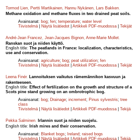
Tormod Lien
,
Pertti Martikainen
,
Hannu Nykänen
,
Lars Bakken
.
Methane oxidation and methane fluxes in two drained peat soils.
Avainsanat:
bog
;
fen
;
temperature
;
water level
Tiivistelmä
|
Näytä lisätiedot
|
Artikkeli PDF-muodossa
|
Tekijät
André-Jean Francez
,
Jean-Jacques Bignon
,
Anne-Marie Mollet
.
Ranskan suot ja niiden käyttö.
English title:
The peatlands in France: localization, characteristics,
use and conservation.
Avainsanat:
agriculture
;
bog
;
peat utilization
;
fen
Tiivistelmä
|
Näytä lisätiedot
|
Artikkeli PDF-muodossa
|
Tekijät
Leena Finér
.
Lannoituksen vaikutus rämemännikon kasvuun ja
rakenteeseen.
English title:
Effect of fertilization on the growth and structure of a
Scots pine stand growing on an ombrotrophic bog.
Avainsanat:
bog
;
Drainage
;
increment
;
Pinus sylvestris
;
tree
class
Tiivistelmä
|
Näytä lisätiedot
|
Artikkeli PDF-muodossa
|
Tekijä
Pekka Salminen
.
Irlannin suot ja niiden suojelu.
English title:
Irish mires and their conservation.
Avainsanat:
Blanket bogs
;
Ireland
;
raised bogs
Tiivistelmä
|
Näytä lisätiedot
|
Artikkeli PDF-muodossa
|
Tekijä