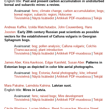
English title:
Past and present carbon accumulation in undisturbed
boreal and subarctic mires: a review.
Avainsanat:
fens
;
climate change
;
carbon accumululation
;
bogs
;
boreal region
;
subarctic region
;
Holocene
Tiivistelmä
|
Näytä lisätiedot
|
Artikkeli PDF-muodossa
|
Tekijä
Andreas Kaffke
,
Izolda Matchutadze
,
John Couwenberg
,
Hans
Joosten
.
Early 20th century Russian peat scientists as possible
vectors for the establishment of Calluna vulgaris in Georgian
Sphagnum bogs.
Avainsanat:
bog
;
pollen analysis
;
Calluna vulgaris
;
Colchis
(Transcaucasia)
;
plant introduction
Tiivistelmä
|
Näytä lisätiedot
|
Artikkeli PDF-muodossa
|
Tekijät
James Aber
,
Kiira Aaviksoo
,
Edgar Karofeld
,
Susan Aber
.
Patterns in
Estonian bogs as depicted in color kite aerial photographs.
Avainsanat:
bog
;
Estonia
;
Aerial photography
;
kite
;
infrared
Tiivistelmä
|
Näytä lisätiedot
|
Artikkeli PDF-muodossa
|
Tekijät
Mara Pakalne
,
Laimdota Kalnina
.
Latvian suot.
English title:
Mires in Latvia.
Avainsanat:
fens
;
raised bogs
;
Mire development
Tiivistelmä
|
Näytä lisätiedot
|
Artikkeli PDF-muodossa
|
Tekijät
Cécile Wastiaux
,
Lucien Halleux
,
René Scumacker
,
Maurice Streel
,