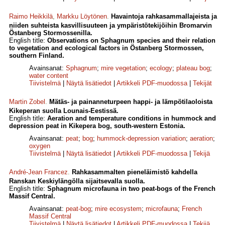
Raimo Heikkilä
,
Markku Löytönen
.
Havaintoja rahkasammallajeista ja
niiden suhteista kasvillisuuteen ja ympäristötekijöihin Bromarvin
Östanberg Stormossenilla.
English title:
Observations on Sphagnum species and their rela­tion
to vegetation and ecological factors in Östanberg Stormossen,
southern Finland.
Avainsanat:
Sphagnum
;
mire vegetation
;
ecology
;
plateau bog
;
water content
Tiivistelmä
|
Näytä lisätiedot
|
Artikkeli PDF-muodossa
|
Tekijät
Martin Zobel
.
Mätäs- ja painanneturpeen happi- ja lämpötilaoloista
Kikeperan suolla Lounais-Eestissä.
English title:
Aeration and temperature conditions in hummock and
depression peat in Kikepera bog, south-western Estonia.
Avainsanat:
peat
;
bog
;
hummock-depression variation
;
aeration
;
oxygen
Tiivistelmä
|
Näytä lisätiedot
|
Artikkeli PDF-muodossa
|
Tekijä
André-Jean Francez
.
Rahkasammalten pieneläimistö kahdella
Ranskan Keskiylängölla sijaitsevalla suolla.
English title:
Sphagnum microfauna in two peat-bogs of the French
Massif Central.
Avainsanat:
peat-bog
;
mire ecosystem
;
microfauna
;
French
Massif Central
Tiivistelmä
|
Näytä lisätiedot
|
Artikkeli PDF-muodossa
|
Tekijä