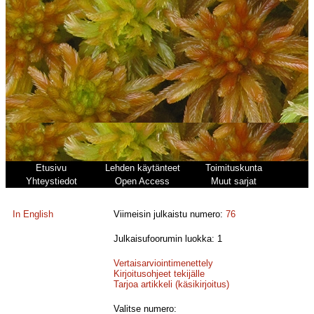
Etusivu
Lehden käytänteet
Toimituskunta
Yhteystiedot
Open Access
Muut sarjat
In English
Viimeisin julkaistu numero:
76
Julkaisufoorumin luokka: 1
Vertaisarviointimenettely
Kirjoitusohjeet tekijälle
Tarjoa artikkeli (käsikirjoitus)
Valitse numero: