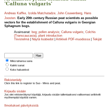
'Calluna vulgaris'
Andreas Kaffke
,
Izolda Matchutadze
,
John Couwenberg
,
Hans
Joosten
.
Early 20th century Russian peat scientists as possible
vectors for the establishment of Calluna vulgaris in Georgian
Sphagnum bogs.
Avainsanat:
bog
;
pollen analysis
;
Calluna vulgaris
;
Colchis
(Transcaucasia)
;
plant introduction
Tiivistelmä
|
Näytä lisätiedot
|
Artikkeli PDF-muodossa
|
Tekijät
Mikä tahansa sana
Kaikki sanat
Koko hakuteksti
Rekisteröidy
Click this link to register to Suo - Mires and peat.
Kirjaudu sisään
Jos olet rekisteröitynyt käyttäjä, kirjaudu sisään tallentaaksesi valitsemasi artikkelit
myöhempää käyttöä varten.
Ilmoitukset päivityksistä