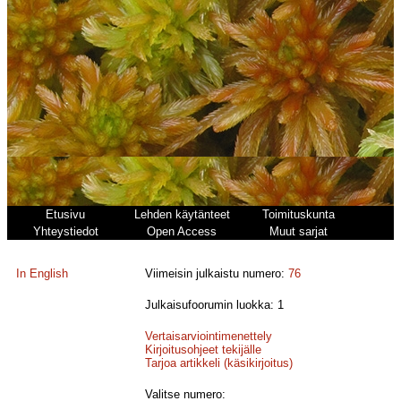
Etusivu
Lehden käytänteet
Toimituskunta
Yhteystiedot
Open Access
Muut sarjat
In English
Viimeisin julkaistu numero:
76
Julkaisufoorumin luokka: 1
Vertaisarviointimenettely
Kirjoitusohjeet tekijälle
Tarjoa artikkeli (käsikirjoitus)
Valitse numero: