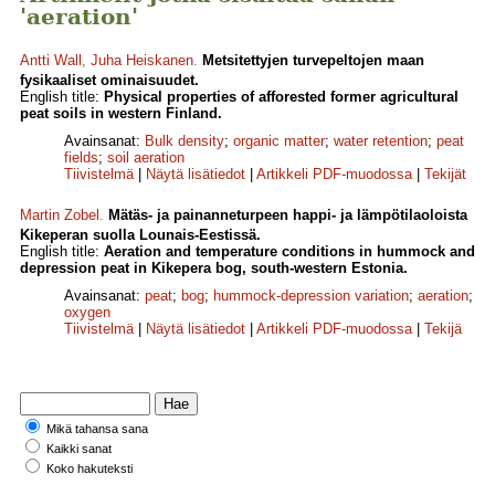
'aeration'
Antti Wall
,
Juha Heiskanen
.
Metsitettyjen turvepeltojen maan
fysikaaliset ominaisuudet.
English title:
Physical properties of afforested former agricultural
peat soils in western Finland.
Avainsanat:
Bulk density
;
organic matter
;
water retention
;
peat
fields
;
soil aeration
Tiivistelmä
|
Näytä lisätiedot
|
Artikkeli PDF-muodossa
|
Tekijät
Martin Zobel
.
Mätäs- ja painanneturpeen happi- ja lämpötilaoloista
Kikeperan suolla Lounais-Eestissä.
English title:
Aeration and temperature conditions in hummock and
depression peat in Kikepera bog, south-western Estonia.
Avainsanat:
peat
;
bog
;
hummock-depression variation
;
aeration
;
oxygen
Tiivistelmä
|
Näytä lisätiedot
|
Artikkeli PDF-muodossa
|
Tekijä
Mikä tahansa sana
Kaikki sanat
Koko hakuteksti