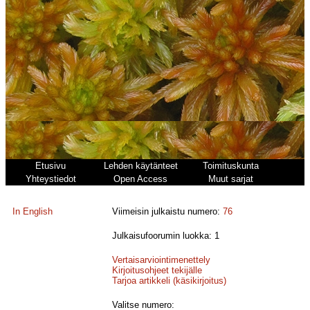
Etusivu
Lehden käytänteet
Toimituskunta
Yhteystiedot
Open Access
Muut sarjat
In English
Viimeisin julkaistu numero:
76
Julkaisufoorumin luokka: 1
Vertaisarviointimenettely
Kirjoitusohjeet tekijälle
Tarjoa artikkeli (käsikirjoitus)
Valitse numero: