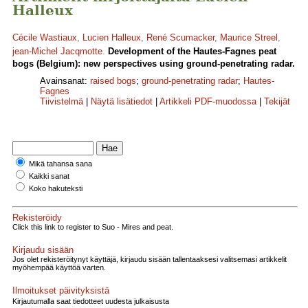
Halleux
Cécile Wastiaux
,
Lucien Halleux
,
René Scumacker
,
Maurice Streel
,
jean-Michel Jacqmotte
.
Development of the Hautes-Fagnes peat
bogs (Belgium): new perspectives using ground-penetrating radar.
Avainsanat:
raised bogs
;
ground-penetrating radar
;
Hautes-
Fagnes
Tiivistelmä
|
Näytä lisätiedot
|
Artikkeli PDF-muodossa
|
Tekijät
Mikä tahansa sana
Kaikki sanat
Koko hakuteksti
Rekisteröidy
Click this link to register to Suo - Mires and peat.
Kirjaudu sisään
Jos olet rekisteröitynyt käyttäjä, kirjaudu sisään tallentaaksesi valitsemasi artikkelit
myöhempää käyttöä varten.
Ilmoitukset päivityksistä
Kirjautumalla saat tiedotteet uudesta julkaisusta