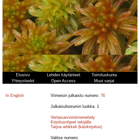
Etusivu
Lehden käytänteet
Toimituskunta
Yhteystiedot
Open Access
Muut sarjat
In English
Viimeisin julkaistu numero:
76
Julkaisufoorumin luokka: 1
Vertaisarviointimenettely
Kirjoitusohjeet tekijälle
Tarjoa artikkeli (käsikirjoitus)
Valitse numero: