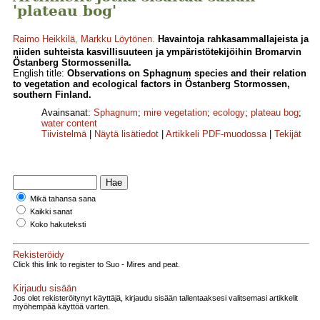
'plateau bog'
Raimo Heikkilä
,
Markku Löytönen
.
Havaintoja rahkasammallajeista ja
niiden suhteista kasvillisuuteen ja ympäristötekijöihin Bromarvin
Östanberg Stormossenilla.
English title:
Observations on Sphagnum species and their rela­tion
to vegetation and ecological factors in Östanberg Stormossen,
southern Finland.
Avainsanat:
Sphagnum
;
mire vegetation
;
ecology
;
plateau bog
;
water content
Tiivistelmä
|
Näytä lisätiedot
|
Artikkeli PDF-muodossa
|
Tekijät
Mikä tahansa sana
Kaikki sanat
Koko hakuteksti
Rekisteröidy
Click this link to register to Suo - Mires and peat.
Kirjaudu sisään
Jos olet rekisteröitynyt käyttäjä, kirjaudu sisään tallentaaksesi valitsemasi artikkelit
myöhempää käyttöä varten.