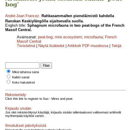
bog'
André-Jean Francez
.
Rahkasammalten pieneläimistö kahdella
Ranskan Keskiylängölla sijaitsevalla suolla.
English title:
Sphagnum microfauna in two peat-bogs of the French
Massif Central.
Avainsanat:
peat-bog
;
mire ecosystem
;
microfauna
;
French
Massif Central
Tiivistelmä
|
Näytä lisätiedot
|
Artikkeli PDF-muodossa
|
Tekijä
Mikä tahansa sana
Kaikki sanat
Koko hakuteksti
Rekisteröidy
Click this link to register to Suo - Mires and peat.
Kirjaudu sisään
Jos olet rekisteröitynyt käyttäjä, kirjaudu sisään tallentaaksesi valitsemasi artikkelit
myöhempää käyttöä varten.
Ilmoitukset päivityksistä
Kirjautumalla saat tiedotteet uudesta julkaisusta