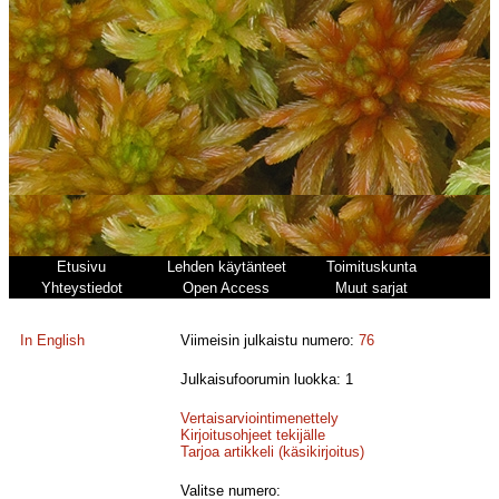
Etusivu
Lehden käytänteet
Toimituskunta
Yhteystiedot
Open Access
Muut sarjat
In English
Viimeisin julkaistu numero:
76
Julkaisufoorumin luokka: 1
Vertaisarviointimenettely
Kirjoitusohjeet tekijälle
Tarjoa artikkeli (käsikirjoitus)
Valitse numero: